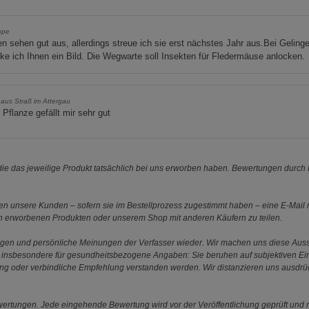
ope
 sehen gut aus, allerdings streue ich sie erst nächstes Jahr aus.Bei Geling
ke ich Ihnen ein Bild. Die Wegwarte soll Insekten für Fledermäuse anlocken.
. aus Straß im Attergau
 Pflanze gefällt mir sehr gut
e das jeweilige Produkt tatsächlich bei uns erworben haben. Bewertungen durch P
 unsere Kunden – sofern sie im Bestellprozess zugestimmt haben – eine E-Mail m
en erworbenen Produkten oder unserem Shop mit anderen Käufern zu teilen.
ungen und persönliche Meinungen der Verfasser wieder. Wir machen uns diese Au
s gilt insbesondere für gesundheitsbezogene Angaben: Sie beruhen auf subjektiven 
ung oder verbindliche Empfehlung verstanden werden. Wir distanzieren uns ausdr
ewertungen. Jede eingehende Bewertung wird vor der Veröffentlichung geprüft und n