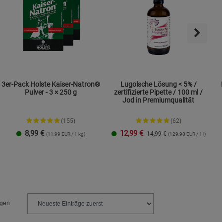
ies
3er-Pack Holste Kaiser-Natron®
Lugolsche Lösung < 5% /
Pulver - 3 × 250 g
zertifizierte Pipette / 100 ml /
Jod in Premiumqualität
(155)
(62)
8,99
€
12,99
€
14,99 €
(11,99 EUR / 1 kg)
(129,90 EUR / 1 l)
ngen