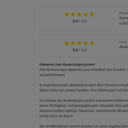
Penel
Samen
5.0
/ 5.0
schic
Irmi B
diese
5.0
/ 5.0
Hinweise zum Bewertungssystem
Alle Bewertungen stammen ausschließlich von Kunden, di
ausgeschlossen.
In angemessenem Zeitabstand nach dem Versand erhalten
Weise bitten wir unsere Kunden, ihre Erfahrungen mit d
Die Inhalte der Bewertungen geben individuelle Erfahr
deren Richtigkeit, Vollständigkeit oder Aktualität. Die
wissenschaftlich belegte Tatsachen, medizinische Berat
richtig noch als falsch.
Wir veröffentlichen sowohl positive als auch negative B