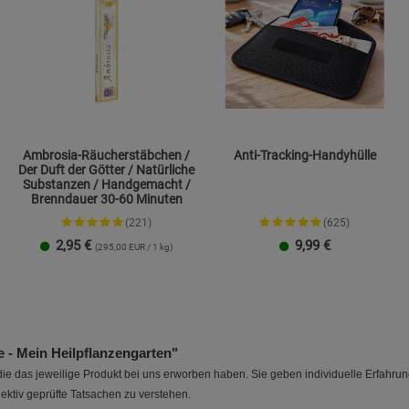
Cookie-Informationen
anzeigen
Marketing Cookies (3)
Marketing Cook
Beschreibung Marketing Cookies
Cookie-Informationen
anzeigen
Ambrosia-Räucherstäbchen /
Anti-Tracking-Handyhülle
Der Duft der Götter / Natürliche
Datenschutzerklärung
Impressum
Substanzen / Handgemacht /
Brenndauer 30-60 Minuten
(221)
(625)
2,95
€
9,99
€
(295,00 EUR / 1 kg)
Größe L
Größe XXL
- Mein Heilpflanzengarten"
e das jeweilige Produkt bei uns erworben haben. Sie geben individuelle Erfahru
ektiv geprüfte Tatsachen zu verstehen.