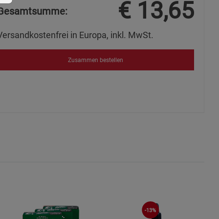
€
13,65
Gesamtsumme:
Versandkostenfrei in Europa, inkl. MwSt.
ie Gruppe
Zusammen bestellen
okies
s
-13%