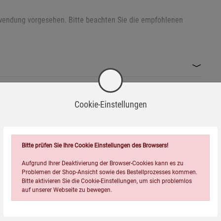
Anwendung vorgesehen. Bitte beachten Sie die empfohlenen
gelblume oder andere Korbblütler allergisch reagieren.
Cookie-Einstellungen
wahren.
Wird oft zusammen bestellt:
len.
Bitte prüfen Sie Ihre Cookie Einstellungen des Browsers!
Aufgrund Ihrer Deaktivierung der Browser-Cookies kann es zu
Problemen der Shop-Ansicht sowie des Bestellprozesses kommen.
ind Bestandteil der europäischen Kräuterheilkunde. Frisch
Bitte aktivieren Sie die Cookie-Einstellungen, um sich problemlos
auf unserer Webseite zu bewegen.
möglichkeiten.
ng und Reste können über die lokale Recyclingstation entsorgt