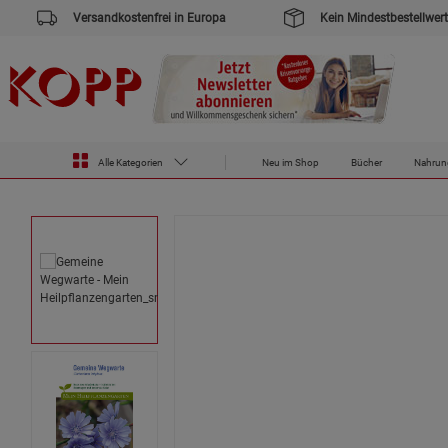
Versandkostenfrei in Europa
Kein Mindestbestellwert
Zur Startseite des Kopp Verlag Online-Shop
Haus & Garten
Gemeine Wegwarte - Mein Heilpflanzengarten
Alle Kategorien
Neu im Shop
Bücher
Nahrun