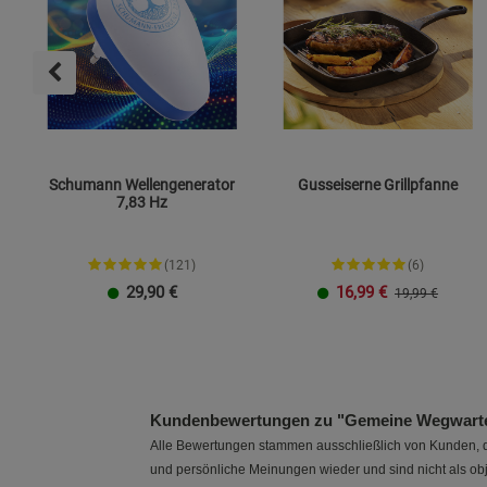
Schumann Wellengenerator
Gusseiserne Grillpfanne
7,83 Hz
(121)
(6)
29,90
€
16,99
€
19,99 €
Plug-in-Stecker
TO GO
23 cm
26 cm
Kundenbewertungen zu "Gemeine Wegwarte 
Alle Bewertungen stammen ausschließlich von Kunden, di
und persönliche Meinungen wieder und sind nicht als obj