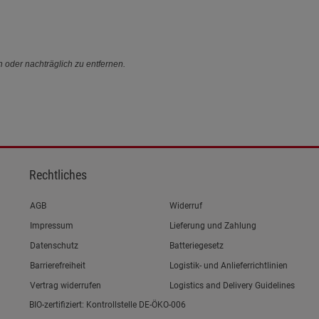
n oder nachträglich zu entfernen.
Rechtliches
Link zum/zur
AGB
Widerruf
Link zum/zur
Impressum
Lieferung und Zahlung
Link zum/zur
Datenschutz
Batteriegesetz
Link zum/zur
Barrierefreiheit
Logistik- und Anlieferrichtlinien
Vertrag widerrufen
Logistics and Delivery Guidelines
BIO-zertifiziert: Kontrollstelle DE-ÖKO-006