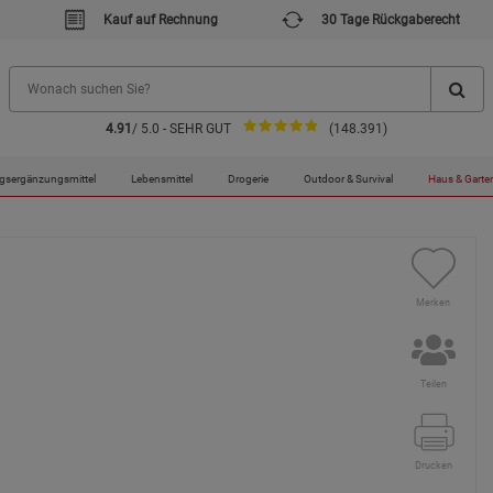
Kauf auf Rechnung
30 Tage Rückgaberecht
4.91
/ 5.0 - SEHR GUT
(148.391)
gsergänzungsmittel
Lebensmittel
Drogerie
Outdoor & Survival
Haus & Garte
Merken
Teilen
Drucken