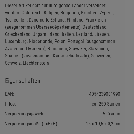
Dieser Artikel darf nur in folgende Länder versendet
werden: Österreich, Belgien, Bulgarien, Kroatien, Zypern,
Tschechien, Dänemark, Estland, Finnland, Frankreich
(ausgenommen Überseedépartements), Deutschland,
Griechenland, Ungarn, Irland, Italien, Lettland, Litauen,
Luxemburg, Niederlande, Polen, Portugal (ausgenommen
Azoren und Madeira), Rumänien, Slowakei, Slowenien,
Spanien (ausgenommen Kanarische Inseln), Schweden,
Schweiz, Liechtenstein
Eigenschaften
EAN:
4054239001990
Infos:
ca. 250 Samen
Verpackungsgewicht:
5 Gramm
Verpackungsmaße (LxBxH):
15
10,5
0,2
cm