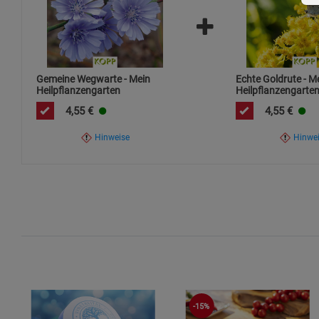
werden.
Gemeine Wegwarte - Mein
Echte Goldrute - M
Heilpflanzengarten
Heilpflanzengarte
4,55
€
4,55
€
Hinweise
Hinwe
-15%