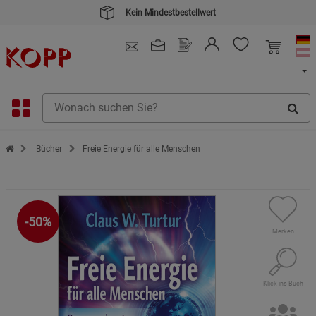
Kauf auf Rechnung
4.91
/ 5.0 - SEHR GUT
(148.391)
Zur Startseite des Kopp Verlag Online-Shop
Bücher
Freie Energie für alle Menschen
-50%
Merken
Klick ins Buch