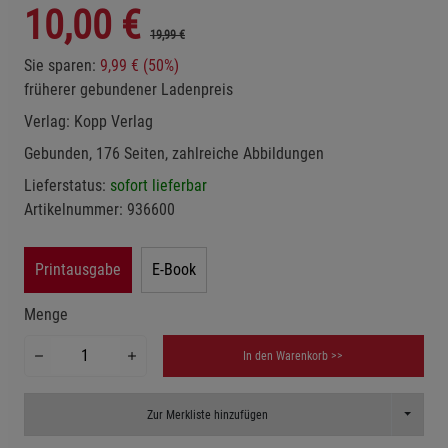
10,00
€
19,99 €
Sie sparen:
9,99 € (50%)
früherer gebundener Ladenpreis
Verlag:
Kopp Verlag
Gebunden, 176 Seiten, zahlreiche Abbildungen
Lieferstatus:
sofort lieferbar
Artikelnummer:
936600
Printausgabe
E-Book
Menge
In den Warenkorb >>
Toggle D
Zur Merkliste hinzufügen