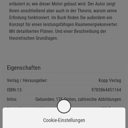
erläutert er, wie dieser Motor gebaut wird. Der Autor zeigt
Ihnen anschließend aber auch in der Theorie, warum seine
Erfindung funktioniert. Im Buch finden Sie außerdem ein
Konzept für einen leistungsfähigen Raumenergiekonverter.
Mit detaillierten Plänen. Und einer Beschreibung der
theoretischen Grundlagen.
Eigenschaften
Verlag / Herausgeber:
Kopp Verlag
ISBN-13:
9783864451164
Infos:
Gebunden, 176 Seiten, zahlreiche Abbildungen
Verpackungsgewicht:
460 Gramm
Verpackungsmaße (LxBxH):
21,6
14,2
1,6
cm
Cookie-Einstellungen