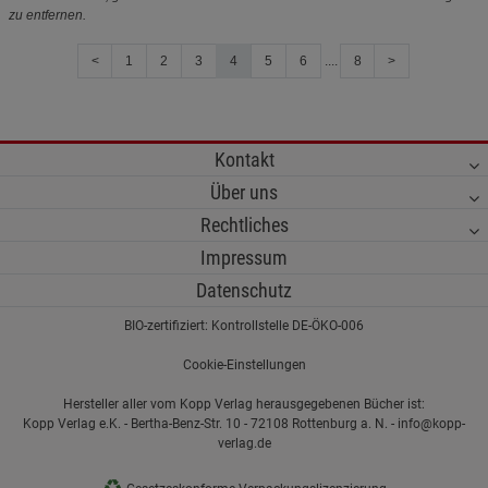
zu entfernen.
<
1
2
3
4
5
6
....
8
>
Kontakt
Über uns
Rechtliches
Impressum
Datenschutz
BIO-zertifiziert: Kontrollstelle DE-ÖKO-006
Cookie-Einstellungen
Hersteller aller vom Kopp Verlag herausgegebenen Bücher ist:
Kopp Verlag e.K. - Bertha-Benz-Str. 10 - 72108 Rottenburg a. N. - info@kopp-
verlag.de
♻