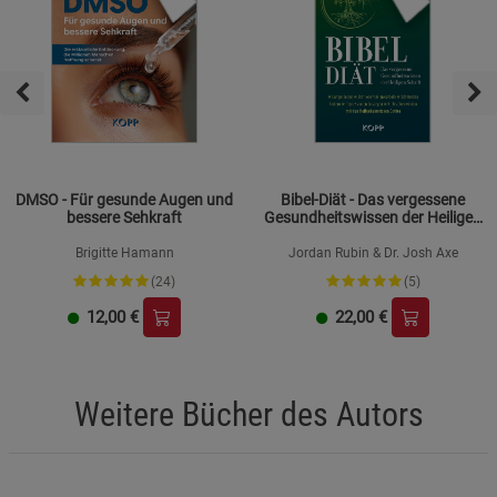
DMSO - Für gesunde Augen und
Bibel-Diät - Das vergessene
bessere Sehkraft
Gesundheitswissen der Heiligen
Schrift
Brigitte Hamann
Jordan Rubin & Dr. Josh Axe
(24)
(5)
12,00
€
22,00
€
Weitere Bücher des Autors