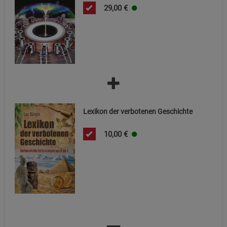
29,00
€
Beschreibung Notwendige Cookies
Cookie-Informationen
anzeigen
Funktionale Cookies (1)
Funktionale Cooki
Beschreibung Funktionale Cookies
Cookie-Informationen
anzeigen
Lexikon der verbotenen Geschichte
Statistik Cookies (2)
Statistik Cookies
10,00
€
Beschreibung Statistik Cookies
Cookie-Informationen
anzeigen
Marketing Cookies (3)
Marketing Cookies
Beschreibung Marketing Cookies
Cookie-Informationen
anzeigen