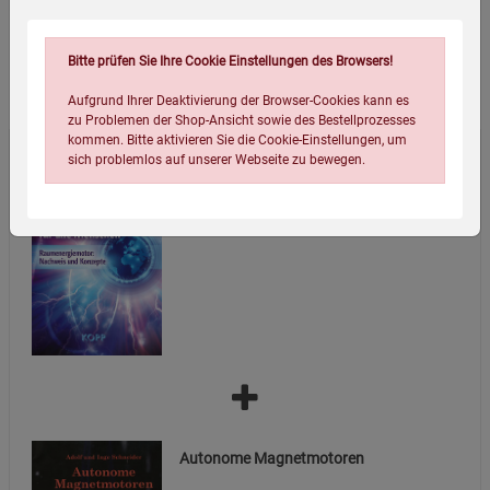
Bitte prüfen Sie Ihre Cookie Einstellungen des Browsers!
Wird oft zusammen bestellt:
Aufgrund Ihrer Deaktivierung der Browser-Cookies kann es
zu Problemen der Shop-Ansicht sowie des Bestellprozesses
kommen. Bitte aktivieren Sie die Cookie-Einstellungen, um
sich problemlos auf unserer Webseite zu bewegen.
Freie Energie für alle Menschen
10,00
€
Einstellungen speichern für die Gruppe
Einstellungen speichern für die Gruppe
Einstellungen speichern für die Gruppe
Zurück
Einwilligung nicht erteilen
Autonome Magnetmotoren
Notwendige Cookies (5)