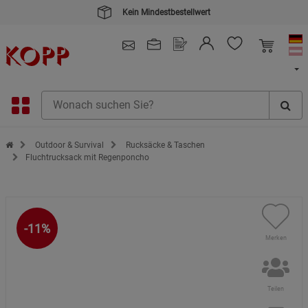
Kein Mindestbestellwert
4.91
/ 5.0 - SEHR GUT
(148.391)
Zur Startseite des Kopp Verlag Online-Shop
Outdoor & Survival
Rucksäcke & Taschen
Fluchtrucksack mit Regenponcho
-11%
Merken
Teilen