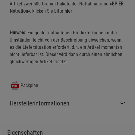
Artikel zwei 500-Gramm-Pakete der Notfallnahrung
»BP-ER
Beschreibung Statistik Cookies
Notration«
, klicken Sie bitte
hier
Cookie-Informationen
anzeigen
Marketing Cookies (3)
Hinweis:
Einige der enthaltenen Produkte können unter
Marketing Cookies
Umständen leicht von der Beschreibung abweichen, wenn
Beschreibung Marketing Cookies
es die Liefersituation erfordert, d.h. ein Artikel momentan
Cookie-Informationen
anzeigen
nicht lieferbar ist. Dieser wird dann durch einen ähnlichen
gleichwertigen Artikel ersetzt.
Datenschutzerklärung
Impressum
Packplan
Herstellerinformationen
Eigenschaften