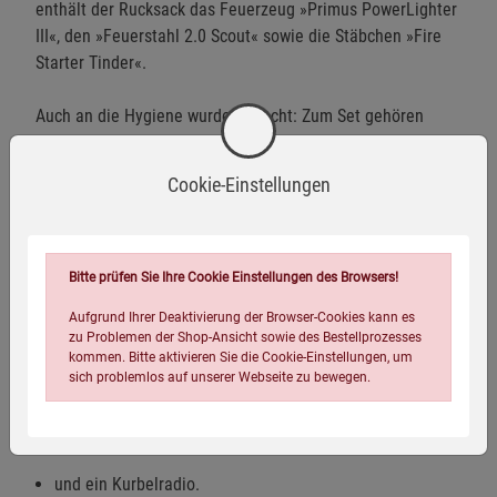
enthält der Rucksack das Feuerzeug »Primus PowerLighter
III«, den »Feuerstahl 2.0 Scout« sowie die Stäbchen »Fire
Starter Tinder«.
Auch an die Hygiene wurde gedacht: Zum Set gehören
fünfzig hauchdünne Seifenblättchen von »Sea to Summit«
®
und das Handtuch »PackTowl
Ultralite«.
Cookie-Einstellungen
Weitere hochwertige Ausrüstungsgegenstände:
ein Taschenmesser,
Bitte prüfen Sie Ihre Cookie Einstellungen des Browsers!
ein Outdoor-Seil,
Aufgrund Ihrer Deaktivierung der Browser-Cookies kann es
ein wasserfester Notizblock und Kugelschreiber,
zu Problemen der Shop-Ansicht sowie des Bestellprozesses
kommen. Bitte aktivieren Sie die Cookie-Einstellungen, um
ein Kompass,
sich problemlos auf unserer Webseite zu bewegen.
AA-Batterien,
ein Erste-Hilfe-Set
und ein Kurbelradio.