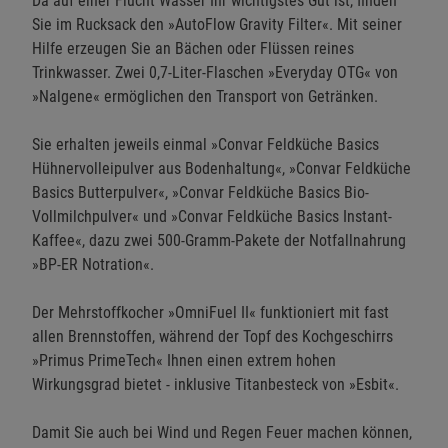
Da auf einer Flucht Wasser Ihr wichtigstes Gut ist, finden
Sie im Rucksack den »AutoFlow Gravity Filter«. Mit seiner
Hilfe erzeugen Sie an Bächen oder Flüssen reines
Trinkwasser. Zwei 0,7-Liter-Flaschen »Everyday OTG« von
»Nalgene« ermöglichen den Transport von Getränken.
Sie erhalten jeweils einmal »Convar Feldküche Basics
Hühnervolleipulver aus Bodenhaltung«, »Convar Feldküche
Basics Butterpulver«, »Convar Feldküche Basics Bio-
Vollmilchpulver« und »Convar Feldküche Basics Instant-
Kaffee«, dazu zwei 500-Gramm-Pakete der Notfallnahrung
»BP-ER Notration«.
Der Mehrstoffkocher »OmniFuel II« funktioniert mit fast
allen Brennstoffen, während der Topf des Kochgeschirrs
»Primus PrimeTech« Ihnen einen extrem hohen
Wirkungsgrad bietet - inklusive Titanbesteck von »Esbit«.
Damit Sie auch bei Wind und Regen Feuer machen können,