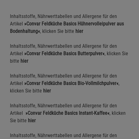
Inhaltsstoffe, Nährwerttabellen und Allergene für den
Einstellungen speichern für die Gruppe
Einstellungen speichern für die Gruppe
Artikel
»Convar Feldküche Basics Hühnervolleipulver aus
Bodenhaltung«
, klicken Sie bitte
hier
Einstellungen speichern für die Gruppe
Zurück
Einwilligung nicht erteilen
Inhaltsstoffe, Nährwerttabellen und Allergene für den
Artikel
»Convar Feldküche Basics Butterpulver«
, klicken Sie
Notwendige Cookies (5)
bitte
hier
Beschreibung Notwendige Cookies
Inhaltsstoffe, Nährwerttabellen und Allergene für den
Cookie-Informationen
anzeigen
Artikel
»Convar Feldküche Basics Bio-Vollmilchpulver«
,
klicken Sie bitte
hier
Funktionale Cookies (1)
Funktionale Cooki
Inhaltsstoffe, Nährwerttabellen und Allergene für den
Beschreibung Funktionale Cookies
Artikel
»Convar Feldküche Basics Instant-Kaffee«
, klicken
Cookie-Informationen
anzeigen
Sie bitte
hier
Statistik Cookies (2)
Statistik Cookies
Inhaltsstoffe, Nährwerttabellen und Allergene für den