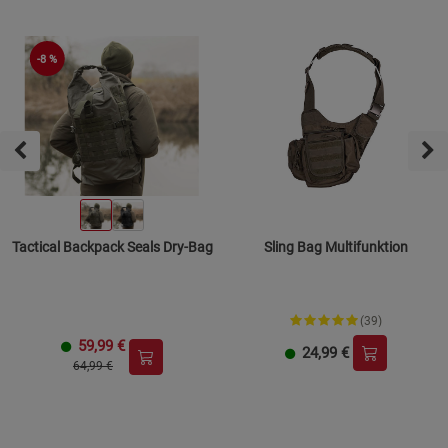
-8 %
Tactical Backpack Seals Dry-Bag
Sling Bag Multifunktion
(39)
59,99
€
24,99
€
64,99 €