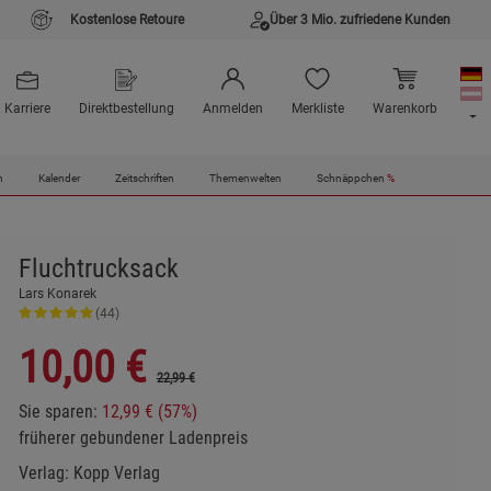
Kostenlose Retoure
Über 3 Mio. zufriedene Kunden
Karriere
Direktbestellung
Anmelden
Merkliste
Warenkorb
n
Kalender
Zeitschriften
Themenwelten
Schnäppchen
%
Fluchtrucksack
Lars Konarek
(44)
10,00
€
22,99 €
Sie sparen:
12,99 € (57%)
früherer gebundener Ladenpreis
Verlag:
Kopp Verlag