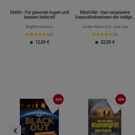
DMSO - Für gesunde Augen und
Bibel-Diät - Das vergessene
bessere Sehkraft
Gesundheitswissen der Heiligen
Schrift
Brigitte Hamann
Jordan Rubin & Dr. Josh Axe
(24)
(5)
12,00
€
22,00
€
-62%
-48%