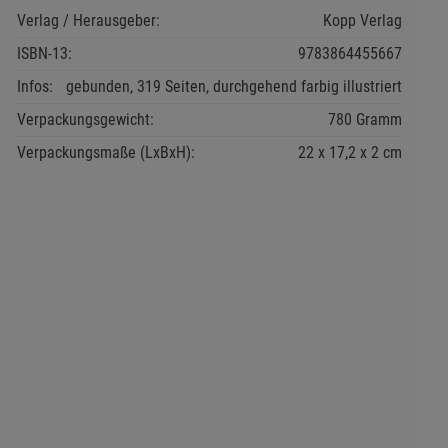
Verlag / Herausgeber:
Kopp Verlag
ISBN-13:
9783864455667
Infos:
gebunden, 319 Seiten, durchgehend farbig illustriert
Verpackungsgewicht:
780 Gramm
Verpackungsmaße (LxBxH):
22
17,2
2
cm