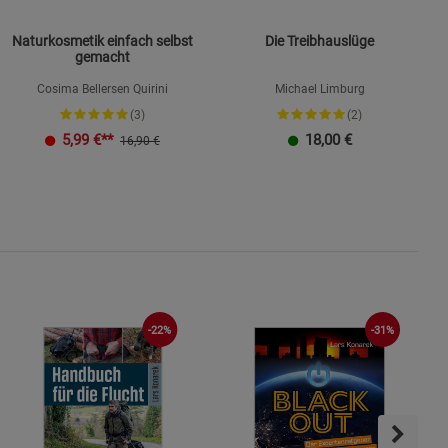
Naturkosmetik einfach selbst
Die Treibhauslüge
gemacht
Cosima Bellersen Quirini
Michael Limburg
(3)
(2)
K
5,99
€**
18,00
€
16,90 €
-31%
-22%