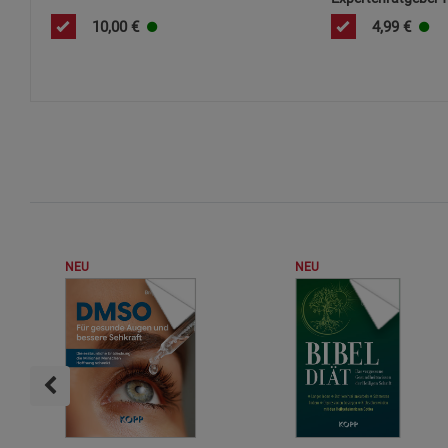
perfekte Vorsorge
10,00
€
4,99
€
NEU
NEU