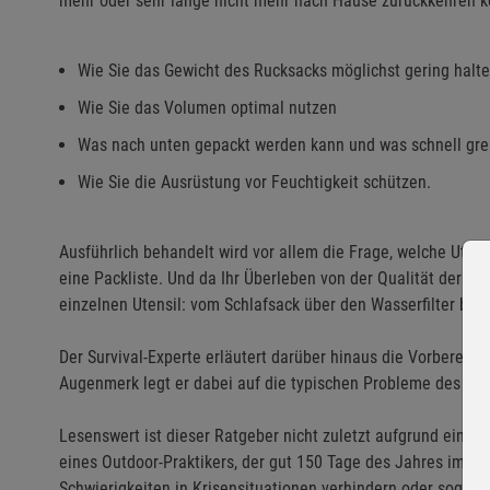
mehr oder sehr lange nicht mehr nach Hause zurückkehren kö
Wie Sie das Gewicht des Rucksacks möglichst gering halt
Wie Sie das Volumen optimal nutzen
Was nach unten gepackt werden kann und was schnell gre
Wie Sie die Ausrüstung vor Feuchtigkeit schützen.
Ausführlich behandelt wird vor allem die Frage, welche Uten
eine Packliste. Und da Ihr Überleben von der Qualität der Aus
einzelnen Utensil: vom Schlafsack über den Wasserfilter bis
Der Survival-Experte erläutert darüber hinaus die Vorbereit
Augenmerk legt er dabei auf die typischen Probleme des Auf
Lesenswert ist dieser Ratgeber nicht zuletzt aufgrund einer 
eines Outdoor-Praktikers, der gut 150 Tage des Jahres im W
Schwierigkeiten in Krisensituationen verhindern oder soga