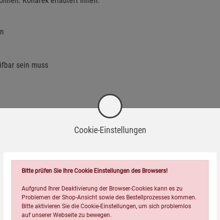
nnen. Konarek erläutert Ihnen:
en
ifbar sein muss
silien in den Rucksack gehören. Lars Konarek bietet Ihnen dazu
rüstung abhängt, befasst er sich detailliert mit jedem
Cookie-Einstellungen
 hin zum Taschenmesser.
ung und die einzelnen Phasen einer Flucht. Ein besonderes
enthalts im Freien.
Bitte prüfen Sie Ihre Cookie Einstellungen des Browsers!
Aufgrund Ihrer Deaktivierung der Browser-Cookies kann es zu
Fülle »kleiner« praxiserprobter Tipps aus dem Erfahrungsschatz
Problemen der Shop-Ansicht sowie des Bestellprozesses kommen.
ald lebt. Diese Empfehlungen können ernsthafte
Bitte aktivieren Sie die Cookie-Einstellungen, um sich problemlos
auf unserer Webseite zu bewegen.
r den Unterschied zwischen Leben und Tod ausmachen.