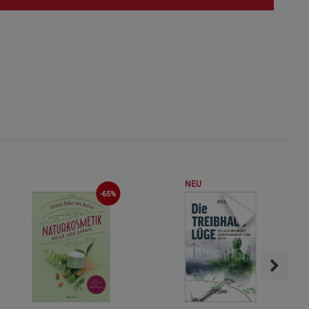
s
ies
NEU
-65%