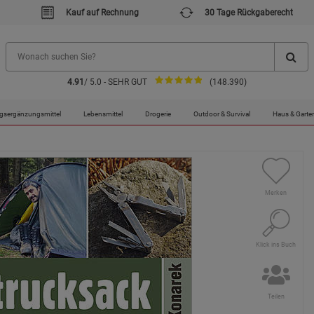
Kauf auf Rechnung
30 Tage Rückgaberecht
4.91
/ 5.0 - SEHR GUT
(148.390)
gsergänzungsmittel
Lebensmittel
Drogerie
Outdoor & Survival
Haus & Garte
Merken
Klick ins Buch
Teilen