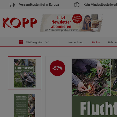
Versandkostenfrei in Europa
Kein Mindestbestellwert
Zur Startseite des Kopp Verlag Online-Shop
Bücher
Fluchtrucksack
Alle Kategorien
Neu im Shop
Bücher
Nahrun
-57%