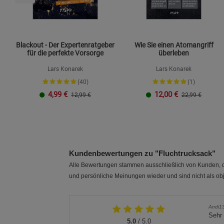
Blackout - Der Expertenratgeber
Wie Sie einen Atomangriff
für die perfekte Vorsorge
überleben
Lars Konarek
Lars Konarek
(40)
(1)
4,99
€
12,00
€
12,99 €
22,99 €
Kundenbewertungen zu "Fluchtrucksack"
Alle Bewertungen stammen ausschließlich von Kunden, di
und persönliche Meinungen wieder und sind nicht als obj
Andi1
Sehr
5.0
/ 5.0