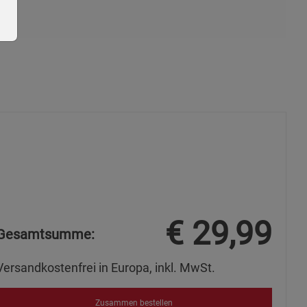
ie Gruppe
€
29,99
Gesamtsumme:
okies
Versandkostenfrei in Europa, inkl. MwSt.
Zusammen bestellen