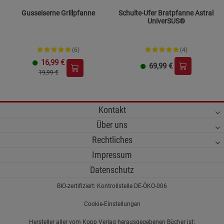
Gusseiserne Grillpfanne
Schulte-Ufer Bratpfanne Astral
UniverSUS®
(6)
(4)
16,99
€
69,99
€
19,99 €
Kontakt
Über uns
Rechtliches
Impressum
Datenschutz
BIO-zertifiziert: Kontrollstelle DE-ÖKO-006
Cookie-Einstellungen
Hersteller aller vom Kopp Verlag herausgegebenen Bücher ist: