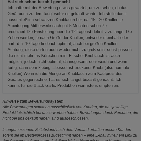
Hat sich schon bezahlt gemacht
Ich hatte mit der Bewertung etwas gewartet, um zu sehen, ob das
Gerät auch zu dem taugt wofür es gekauft wurde. Ich stelle damit
ausschließlich schwarzen Knoblauch her, ca. 15 - 20 Knollen je
Arbeitsgang.Mittlerweile nach gut 5 Monaten schon 7 x
produziert.Die Einstellung über die 12 Tage ist definitiv zu lange. Die
Zehen werden, je nach Größe der Knollen, entweder steinhart oder
hart. d.h. 10 Tage finde ich optimal, auch bei großen Knollen.
Achtung, diese dürfen auch wieder nicht zu groß sein, sonst passen
die nicht mehr ins Körbchen rein. Frischer Knoblauch ist auch
möglich, jedoch nicht optimal, da insgesamt sehr weich und wenn
fertig, dann sehr klebrig....besser ist trockener Knobi (also normale
Knollen).Wenn ich die Menge an Knoblauch zum Kaufpreis des
Gerätes gegenrechne, hat es sich längst bezahlt gemacht. Ich
kann`s für die Black Garlic Produktion wärmstens empfehlen.
Hinweise zum Bewertungssystem
Alle Bewertungen stammen ausschließlich von Kunden, die das jeweilige
Produkt tatsächlich bei uns erworben haben. Bewertungen durch Personen, die
nicht bei uns gekauft haben, sind ausgeschlossen.
In angemessenem Zeitabstand nach dem Versand erhalten unsere Kunden –
sofern sie im Bestellprozess zugestimmt haben – eine E-Mail mit einem Link zu