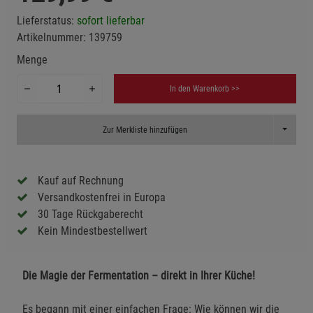
Lieferstatus:
sofort lieferbar
Artikelnummer:
139759
Menge
In den Warenkorb >>
Toggle D
Zur Merkliste hinzufügen
Kauf auf Rechnung
Versandkostenfrei in Europa
30 Tage Rückgaberecht
Kein Mindestbestellwert
Die Magie der Fermentation – direkt in Ihrer Küche!
Es begann mit einer einfachen Frage: Wie können wir die