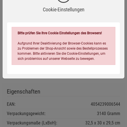
Cookie-Einstellungen
Warnhinweise / Sicherheitsinformationen
Warnhinweise:
Bitte prüfen Sie Ihre Cookie Einstellungen des Browsers!
Kann Haut- und Augenreizungen verursachen
Aufgrund Ihrer Deaktivierung der Browser-Cookies kann es
(H315, H319).
zu Problemen der Shop-Ansicht sowie des Bestellprozesses
Mehr anzeigen
kommen. Bitte aktivieren Sie die Cookie-Einstellungen, um
Fernhalten von Hitzequellen und offenem Feuer, da das
sich problemlos auf unserer Webseite zu bewegen.
Herstellerinformationen
Gerät elektrische Bauteile enthält (CE-
Sicherheitsanforderung).
Verpackung enthält recycelbare Materialien. Beachten
Sie die Entsorgungsvorschriften.
Eigenschaften
Enthält elektrische Bauteile: Nicht in Wasser eintauchen
oder mit Feuchtigkeit in Kontakt bringen.
EAN:
4054239006544
Einstellungen speichern für die Gruppe
Einstellungen speichern für die Gruppe
Verpackungsgewicht:
3140 Gramm
Sicherheitshinweise:
Verwenden Sie das Gerät nur gemäß der
Verpackungsmaße (LxBxH):
32,5
30
29,5
cm
Einstellungen speichern für die Gruppe
Zurück
Einwilligung nicht erteilen