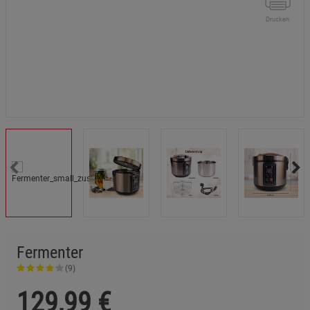
Drucken
Fermenter
(9)
129,99
€