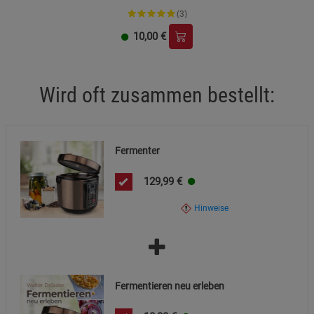
Elektroschrottentsorgung (WEEE-Nummer: DE94010559).
Beschreibung Marketing Cookies
(3)
Cookie-Informationen
anzeigen
10,00
€
Datenschutzerklärung
Impressum
Wird oft zusammen bestellt:
Fermenter
129,99
€
Hinweise
Fermentieren neu erleben