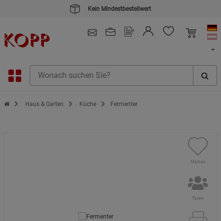
4.91
/ 5.0 - SEHR GUT
(148.391)
Zur Startseite des Kopp Verlag Online-Shop
Haus & Garten
Küche
Fermenter
Merken
Teilen