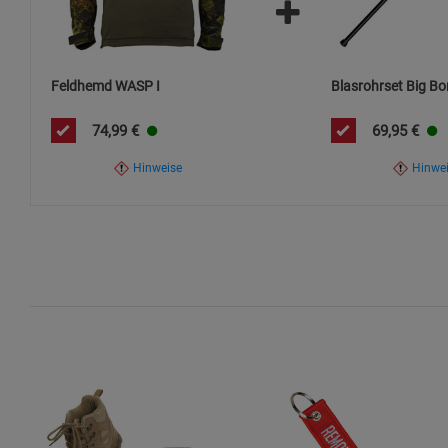
Feldhemd WASP I
Blasrohrset Big Bo
74,99
€
69,95
€
Hinweise
Hinwe