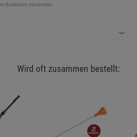
he Reaktionen hervorrufen.
Statistik Cookies (2)
Statistik Cookie
.
Beschreibung Statistik Cookies
Cookie-Informationen
anzeigen
Marketing Cookies (3)
Marketing Cook
Beschreibung Marketing Cookies
Cookie-Informationen
anzeigen
Wird oft zusammen bestellt:
hen.
erialschäden zu vermeiden.
Datenschutzerklärung
Impressum
en am Ripstopgewebe zu vermeiden.
et durch Mesh-Einsätze und Ripstop-Gewebe optimale Belüftung
 im Hausmüll. Nutzen Sie geeignete Recyclingstellen.