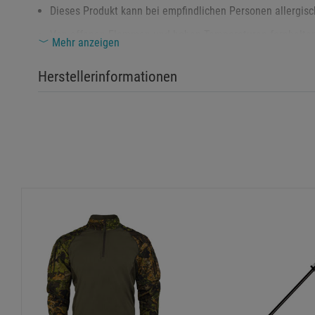
Dieses Produkt kann bei empfindlichen Personen allergisc
Von offenen Flammen und hohen Temperaturen fernhalten
Mehr anzeigen
Nur gemäß den Anweisungen des Herstellers verwenden.
Herstellerinformationen
Sicherheitshinweise
Vor der ersten Nutzung gemäß den Pflegehinweisen wasc
Lagern Sie das Feldhemd an einem trockenen Ort, um Mat
Verwenden Sie keine aggressiven Chemikalien, um Schäd
Zusätzliche Hinweise
Das Feldhemd besteht aus langlebigen Materialien und biet
und Haltbarkeit.
Umweltgerechte Entsorgung: Entsorgen Sie das Produkt nicht