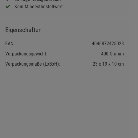
Kein Mindestbestellwert
Eigenschaften
EAN:
4046872425028
Verpackungsgewicht:
400 Gramm
Verpackungsmaße (LxBxH):
23
19
10
cm