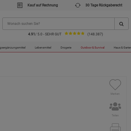
Kauf auf Rechnung
30 Tage Rückgaberecht
4.91
/ 5.0 - SEHR GUT
(148.387)
gsergänzungsmittel
Lebensmittel
Drogerie
Outdoor & Survival
Haus & Garte
Merken
Teilen