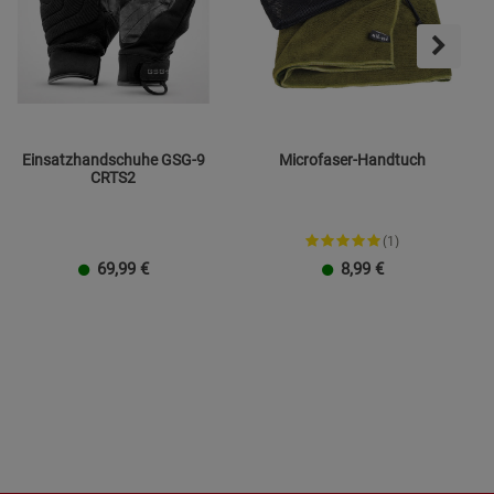
Einsatzhandschuhe GSG-9
Microfaser-Handtuch
CRTS2
(1)
69,99
€
8,99
€
Größe M
Größe L
Größe XL
Größe XXL
Klein
Groß