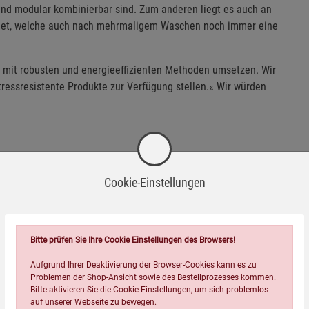
d modular kombinierbar sind. Zum anderen liegt es auch an
ndet, welche auch nach mehrmaligem Waschen noch immer eine
h mit robusten und energieeffizienten Methoden umsetzen. Wir
ressresistente Produkte zur Verfügung stellen.« Wir würden
Cookie-Einstellungen
ewebe)
Bitte prüfen Sie Ihre Cookie Einstellungen des Browsers!
Aufgrund Ihrer Deaktivierung der Browser-Cookies kann es zu
Problemen der Shop-Ansicht sowie des Bestellprozesses kommen.
Bitte aktivieren Sie die Cookie-Einstellungen, um sich problemlos
auf unserer Webseite zu bewegen.