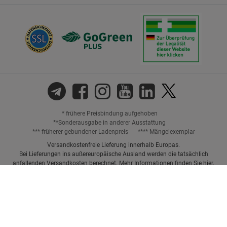
* frühere Preisbindung aufgehoben
**Sonderausgabe in anderer Ausstattung
*** früherer gebundener Ladenpreis
**** Mängelexemplar
Versandkostenfreie Lieferung innerhalb Europas.
Bei Lieferungen ins außereuropäische Ausland werden die tatsächlich
anfallenden Versandkosten berechnet. Mehr Informationen finden Sie
hier
.
Preisangaben inkl. gesetzl. MwSt. und ggf. zzgl.
Versandkosten.