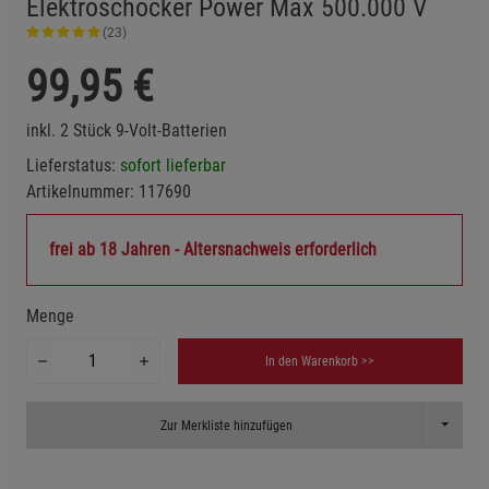
Elektroschocker Power Max 500.000 V
(23)
99,95
€
inkl. 2 Stück 9-Volt-Batterien
Lieferstatus:
sofort lieferbar
Artikelnummer:
117690
frei ab 18 Jahren - Altersnachweis erforderlich
Menge
In den Warenkorb >>
Toggle D
Zur Merkliste hinzufügen