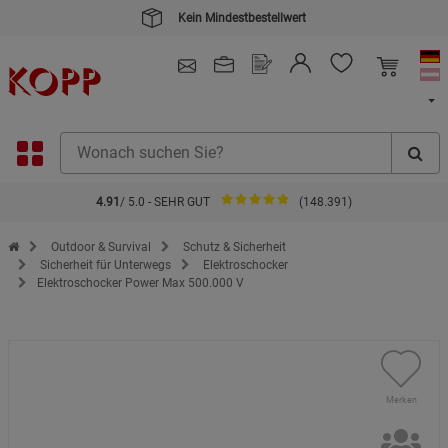
Kein Mindestbestellwert
4.91
/ 5.0 - SEHR GUT
(148.391)
Zur Startseite des Kopp Verlag Online-Shop
Outdoor & Survival
Schutz & Sicherheit
Sicherheit für Unterwegs
Elektroschocker
Elektroschocker Power Max 500.000 V
Merken