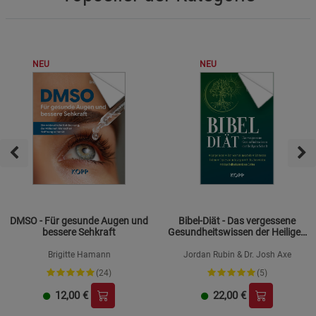
Beschreibung Marketing Cookies
Cookie-Informationen
anzeigen
NEU
NEU
Datenschutzerklärung
Impressum
DMSO - Für gesunde Augen und
Bibel-Diät - Das vergessene
bessere Sehkraft
Gesundheitswissen der Heiligen
Schrift
Brigitte Hamann
Jordan Rubin & Dr. Josh Axe
(24)
(5)
12,00
€
22,00
€