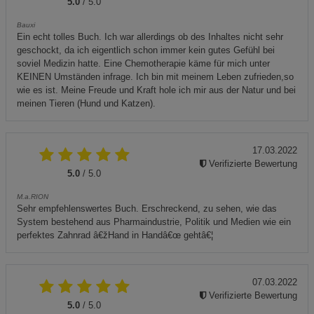
5.0
/ 5.0
Bauxi
Ein echt tolles Buch. Ich war allerdings ob des Inhaltes nicht sehr
geschockt, da ich eigentlich schon immer kein gutes Gefühl bei
soviel Medizin hatte. Eine Chemotherapie käme für mich unter
KEINEN Umständen infrage. Ich bin mit meinem Leben zufrieden,so
wie es ist. Meine Freude und Kraft hole ich mir aus der Natur und bei
meinen Tieren (Hund und Katzen).
17.03.2022
Verifizierte Bewertung
5.0
/ 5.0
M.a.RION
Sehr empfehlenswertes Buch. Erschreckend, zu sehen, wie das
System bestehend aus Pharmaindustrie, Politik und Medien wie ein
perfektes Zahnrad â€žHand in Handâ€œ gehtâ€¦
07.03.2022
Verifizierte Bewertung
5.0
/ 5.0