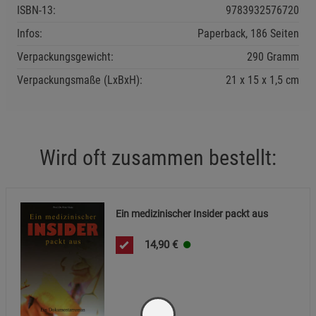
ISBN-13:
9783932576720
Infos:
Paperback, 186 Seiten
Verpackungsgewicht:
290 Gramm
Verpackungsmaße (LxBxH):
21
15
1,5
cm
Wird oft zusammen bestellt:
Ein medizinischer Insider packt aus
14,90
€