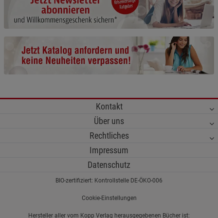
Funktionale Cookies (1)
Funktionale Cooki
Beschreibung Funktionale Cookies
Cookie-Informationen
anzeigen
Statistik Cookies (2)
Statistik Cookies
Beschreibung Statistik Cookies
Kontakt
Cookie-Informationen
anzeigen
Über uns
Rechtliches
Marketing Cookies (3)
Marketing Cookies
Impressum
Beschreibung Marketing Cookies
Datenschutz
Cookie-Informationen
anzeigen
BIO-zertifiziert: Kontrollstelle DE-ÖKO-006
Datenschutzerklärung
Impressum
Cookie-Einstellungen
Hersteller aller vom Kopp Verlag herausgegebenen Bücher ist: