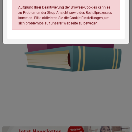
Aufgrund Ihrer Deaktivierung der Browser-Cookies kann es
zu Problemen der Shop-Ansicht sowie des Bestellprozesses
kommen. Bitte aktivieren Sie die Cookie-Einstellungen, um
sich problemlos auf unserer Webseite zu bewegen.
Einstellungen speichern für die Gruppe
Einstellungen speichern für die Gruppe
Einstellungen speichern für die Gruppe
Zurück
Einwilligung nicht erteilen
Notwendige Cookies (5)
Beschreibung Notwendige Cookies
Cookie-Informationen
anzeigen