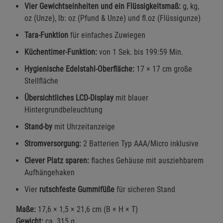
Vier Gewichtseinheiten und ein Flüssigkeitsmaß:
g, kg,
oz (Unze), lb: oz (Pfund & Unze) und fl.oz (Flüssigunze)
Tara-Funktion
für einfaches Zuwiegen
Küchentimer-Funktion:
von 1 Sek. bis 199:59 Min.
Hygienische Edelstahl-Oberfläche:
17 × 17 cm große
Stellfläche
Übersichtliches LCD-Display
mit blauer
Hintergrundbeleuchtung
Stand-by
mit Uhrzeitanzeige
Stromversorgung:
2 Batterien Typ AAA/Micro inklusive
Clever Platz sparen:
flaches Gehäuse mit ausziehbarem
Aufhängehaken
Vier
rutschfeste Gummifüße
für sicheren Stand
Maße:
17,6 × 1,5 × 21,6 cm (B × H × T)
Gewicht:
ca. 315 g