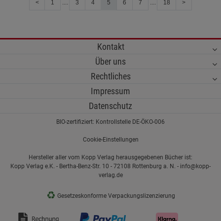
<
1
....
3
4
5
6
7
....
18
>
Kontakt
Über uns
Rechtliches
Impressum
Datenschutz
BIO-zertifiziert: Kontrollstelle DE-ÖKO-006
Cookie-Einstellungen
Hersteller aller vom Kopp Verlag herausgegebenen Bücher ist:
Kopp Verlag e.K. - Bertha-Benz-Str. 10 - 72108 Rottenburg a. N. - info@kopp-
verlag.de
♻
Gesetzeskonforme Verpackungslizenzierung