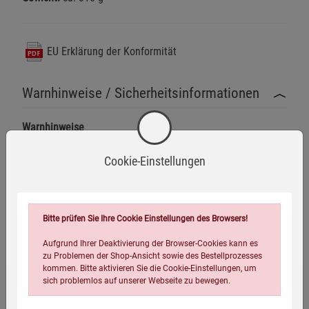
EU Erklärung der Konformität
Warnhinweise / Sicherheitsinformationen
Warnhinweise
Nicht für den Dauerkontakt mit Wasser
Cookie-Einstellungen
geeignet.
Mehr anzeigen
Elektrische Bauteile, keine Flüssigkeiten auf die Waage
Herstellerinformationen
schütten.
Bitte prüfen Sie Ihre Cookie Einstellungen des Browsers!
Aufgrund Ihrer Deaktivierung der Browser-Cookies kann es
Sicherheitshinweise
zu Problemen der Shop-Ansicht sowie des Bestellprozesses
Die Küchenwaage nur auf einer stabilen und ebenen
kommen. Bitte aktivieren Sie die Cookie-Einstellungen, um
Oberfläche verwenden.
sich problemlos auf unserer Webseite zu bewegen.
Eigenschaften
Kontakt mit spitzen oder scharfen Gegenständen