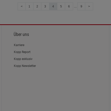
<
1
2
3
4
5
6
....
9
>
Über uns
Karriere
Kopp Report
Kopp exklusiv
Kopp Newsletter