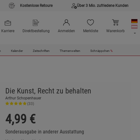
Kostenlose Retoure
Über 3 Mio. zufriedene Kunden
Karriere
Direktbestellung
Anmelden
Merkliste
Warenkorb
n
Kalender
Zeitschriften
Themenwelten
Schnäppchen
%
Die Kunst, Recht zu behalten
Arthur Schopenhauer
(33)
4,99
€
Sonderausgabe in anderer Ausstattung