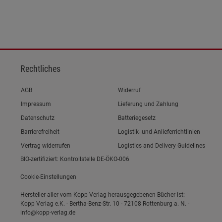
Rechtliches
Link zum/zur
AGB
Widerruf
Link zum/zur
Impressum
Lieferung und Zahlung
Link zum/zur
Datenschutz
Batteriegesetz
Link zum/zur
Barrierefreiheit
Logistik- und Anlieferrichtlinien
Vertrag widerrufen
Logistics and Delivery Guidelines
BIO-zertifiziert: Kontrollstelle DE-ÖKO-006
Cookie-Einstellungen
Hersteller aller vom Kopp Verlag herausgegebenen Bücher ist:
Kopp Verlag e.K. - Bertha-Benz-Str. 10 - 72108 Rottenburg a. N. -
info@kopp-verlag.de