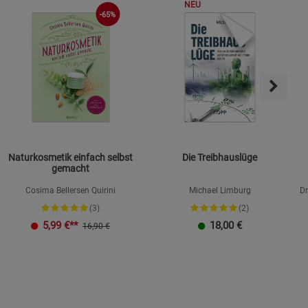
NEU
-65%
ie Gruppe
Naturkosmetik einfach selbst
Die Treibhauslüge
gemacht
okies
Cosima Bellersen Quirini
Michael Limburg
Dr
(3)
(2)
5,99
€**
18,00
€
16,90 €
s