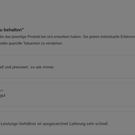
Cookie-Informationen
anzeigen
Marketing Cookies (3)
Marketing Cook
Beschreibung Marketing Cookies
u behalten"
e das jeweilige Produkt bei uns erworben haben. Sie geben individuelle Erfahru
Cookie-Informationen
anzeigen
ektiv geprüfte Tatsachen zu verstehen.
Datenschutzerklärung
Impressum
ll und preiswert, so wie immer.
rus
gut
h
-Leistungs-Verhältnis ist ausgezeichnet Lieferung sehr schnell.