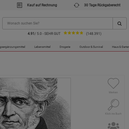
Kauf auf Rechnung
30 Tage Rückgaberecht
4.91
/ 5.0 - SEHR GUT
(148.391)
gsergänzungsmittel
Lebensmittel
Drogerie
Outdoor & Survival
Haus & Garte
Merken
Klick ins Buch