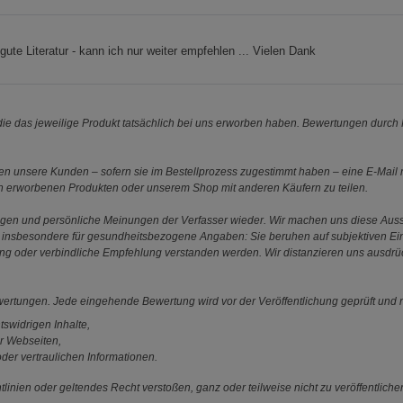
gute Literatur - kann ich nur weiter empfehlen ... Vielen Dank
e das jeweilige Produkt tatsächlich bei uns erworben haben. Bewertungen durch P
 unsere Kunden – sofern sie im Bestellprozess zugestimmt haben – eine E-Mail m
en erworbenen Produkten oder unserem Shop mit anderen Käufern zu teilen.
ungen und persönliche Meinungen der Verfasser wieder. Wir machen uns diese Au
s gilt insbesondere für gesundheitsbezogene Angaben: Sie beruhen auf subjektiven 
ung oder verbindliche Empfehlung verstanden werden. Wir distanzieren uns ausdr
ewertungen. Jede eingehende Bewertung wird vor der Veröffentlichung geprüft und n
tswidrigen Inhalte,
r Webseiten,
der vertraulichen Informationen.
linien oder geltendes Recht verstoßen, ganz oder teilweise nicht zu veröffentliche