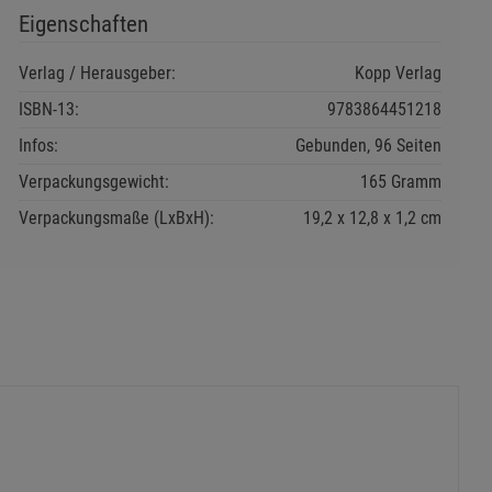
Eigenschaften
Verlag / Herausgeber:
Kopp Verlag
ISBN-13:
9783864451218
Infos:
Gebunden, 96 Seiten
Verpackungsgewicht:
165 Gramm
Verpackungsmaße (LxBxH):
19,2
12,8
1,2
cm