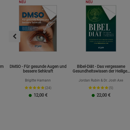
NEU
NEU
om
DMSO - Für gesunde Augen und
Bibel-Diät - Das vergessene
bessere Sehkraft
Gesundheitswissen der Heiligen
Schrift
Brigitte Hamann
Jordan Rubin & Dr. Josh Axe
(24)
(5)
12,00
€
22,00
€