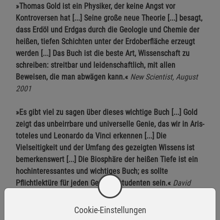
»Thomas Gold ist ein Physiker, der keine Angst vor
Kontroversen hat [...] Seine große neue Theorie [...] besagt,
dass Erdöl und Erdgas durch die Geologie und Chemie der
heißen, tiefen Schichten unter der Erdoberfläche erzeugt
werden [...] Das Buch ist die beste Art, Wissenschaft zu
schreiben: streitbar und leidenschaftlich, mit allen
Beweisen, die man abwägen kann.«
New Scientist, August
2001
»Es gibt viel zu sagen über dieses wichtige Buch [...] Gold
zeigt das unbeirrbare und universelle Genie, das wir in Aris­
toteles und Leonardo da Vinci erkennen [...] Die
Vielseitigkeit und der Umfang des gezeigten Wissens ist
bemerkenswert [...] Die Biosphäre der heißen Tiefe ist ein
hochinteressantes und wichtiges Buch; es sollte
Pflichtlektüre für jeden Geologiestudenten sein.«
David
Deming, Journal of Scientific Exploration, Vol. 17 (2), 2003
Cookie-Einstellungen