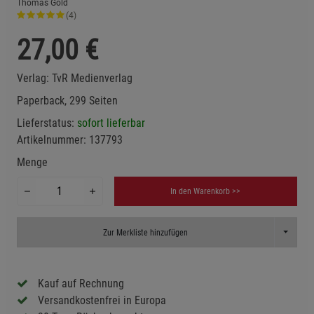
Thomas Gold
(4)
27,00
€
Verlag:
TvR Medienverlag
Paperback, 299 Seiten
Lieferstatus:
sofort lieferbar
Artikelnummer:
137793
Menge
In den Warenkorb >>
Toggle D
Zur Merkliste hinzufügen
Kauf auf Rechnung
Versandkostenfrei in Europa