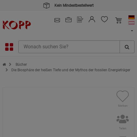
Kein Mindestbestellwert
4.91
/ 5.0 - SEHR GUT
(148.391)
Zur Startseite des Kopp Verlag Online-Shop
Bücher
Die Biosphäre der heißen Tiefe und der Mythos der fossilen Energieträger
Merken
Teilen