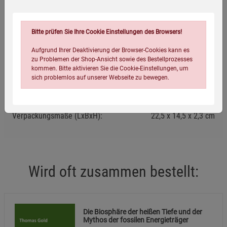
Eigenschaften
Bitte prüfen Sie Ihre Cookie Einstellungen des Browsers!
Verlag / Herausgeber:
TvR Medienverlag
Aufgrund Ihrer Deaktivierung der Browser-Cookies kann es
zu Problemen der Shop-Ansicht sowie des Bestellprozesses
ISBN-13:
9783940431455
kommen. Bitte aktivieren Sie die Cookie-Einstellungen, um
sich problemlos auf unserer Webseite zu bewegen.
Infos:
Paperback, 299 Seiten
Verpackungsgewicht:
371 Gramm
Verpackungsmaße (LxBxH):
22,5
14,5
2,3
cm
Wird oft zusammen bestellt:
Einstellungen speichern für die Gruppe
Einstellungen speichern für die Gruppe
Einstellungen speichern für die Gruppe
Zurück
Einwilligung nicht erteilen
Die Biosphäre der heißen Tiefe und der
Mythos der fossilen Energieträger