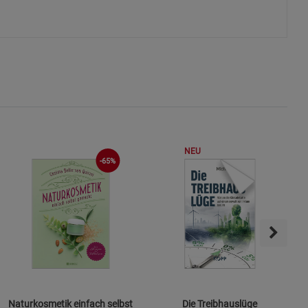
s
ies
NEU
-65%
Naturkosmetik einfach selbst
Die Treibhauslüge