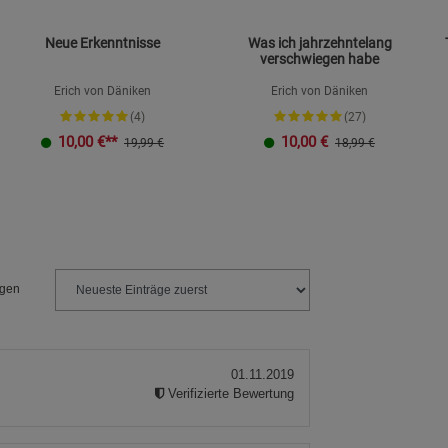
Neue Erkenntnisse
Was ich jahrzehntelang
verschwiegen habe
Erich von Däniken
Erich von Däniken
(4)
(27)
10,00
€**
10,00
€
19,99 €
18,99 €
ngen
01.11.2019
Verifizierte Bewertung