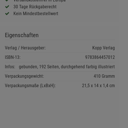
30 Tage Rückgaberecht
Kein Mindestbestellwert
Eigenschaften
Verlag / Herausgeber:
Kopp Verlag
ISBN-13:
9783864457012
Infos:
gebunden, 192 Seiten, durchgehend farbig illustriert
Verpackungsgewicht:
410 Gramm
Verpackungsmaße (LxBxH):
21,5
14
1,4
cm