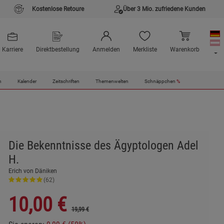
Kostenlose Retoure
Über 3 Mio. zufriedene Kunden
Karriere
Direktbestellung
Anmelden
Merkliste
Warenkorb
n
Kalender
Zeitschriften
Themenwelten
Schnäppchen
%
Die Bekenntnisse des Ägyptologen Adel
H.
Erich von Däniken
(62)
10,00
€
19,99 €