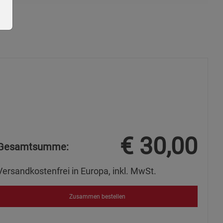
ie Gruppe
€
30,00
Gesamtsumme:
Versandkostenfrei in Europa, inkl. MwSt.
okies
Zusammen bestellen