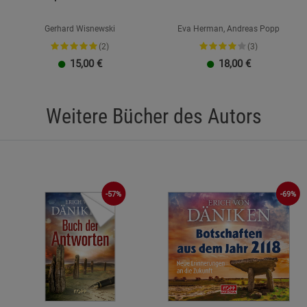
Gerhard Wisnewski
Eva Herman, Andreas Popp
(2)
(3)
15,00
€
18,00
€
Weitere Bücher des Autors
-57%
-69%