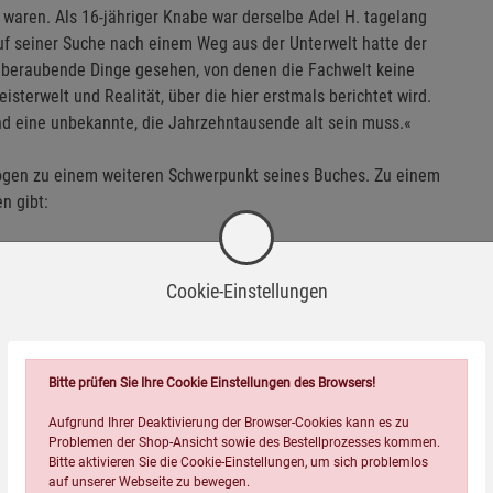
 waren. Als 16-jähriger Knabe war derselbe Adel H. tagelang
f seiner Suche nach einem Weg aus der Unterwelt hatte der
mberaubende Dinge gesehen, von denen die Fachwelt keine
sterwelt und Realität, über die hier erstmals berichtet wird.
und eine unbekannte, die Jahrzehntausende alt sein muss.«
ogen zu einem weiteren Schwerpunkt seines Buches. Zu einem
n gibt:
erniedergestiegen. Gegenwärtig umkreisen sie unseren
Cookie-Einstellungen
rittweise auf einen Kontakt vorzubereiten. Darauf deuten
in wie aktuelle UFO-Sichtungen und aufsehenerregende
Bitte prüfen Sie Ihre Cookie Einstellungen des Browsers!
 Vorfälle aus dem Jahr 2019: zum Beispiel die UFO-Erlebnisse
 Kornfeld oder Hinweise auf eine Flugbasis in der Antarktis,
Aufgrund Ihrer Deaktivierung der Browser-Cookies kann es zu
Problemen der Shop-Ansicht sowie des Bestellprozesses kommen.
Bitte aktivieren Sie die Cookie-Einstellungen, um sich problemlos
auf unserer Webseite zu bewegen.