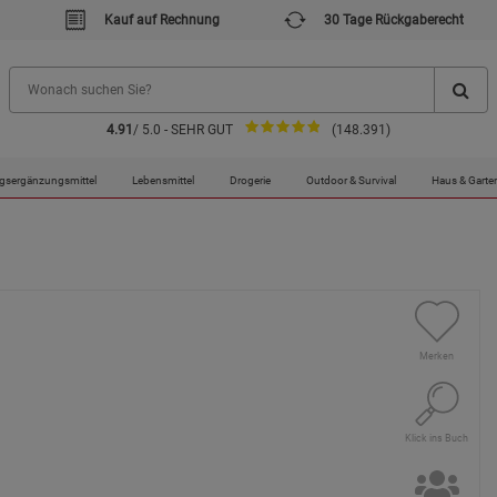
Kauf auf Rechnung
30 Tage Rückgaberecht
4.91
/ 5.0 - SEHR GUT
(148.391)
gsergänzungsmittel
Lebensmittel
Drogerie
Outdoor & Survival
Haus & Garte
Merken
Klick ins Buch