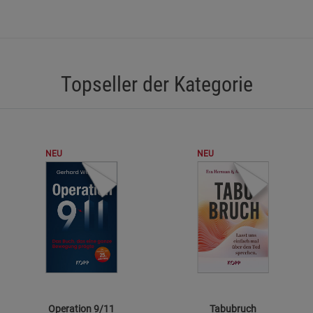
Statistik Cookies (2)
Statistik Cookie
Beschreibung Statistik Cookies
Cookie-Informationen
anzeigen
Topseller der Kategorie
Marketing Cookies (3)
Marketing Cook
Beschreibung Marketing Cookies
Cookie-Informationen
anzeigen
NEU
NEU
Datenschutzerklärung
Impressum
Operation 9/11
Tabubruch