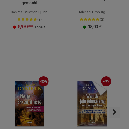
gemacht
Cosima Bellersen Quirini
Michael Limburg
(3)
(2)
K
5,99
€**
18,00
€
16,90 €
-50%
-47%