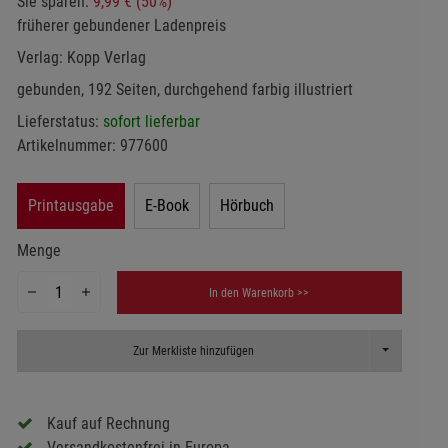
Sie sparen:
9,99 € (50%)
früherer gebundener Ladenpreis
Verlag:
Kopp Verlag
gebunden, 192 Seiten, durchgehend farbig illustriert
Lieferstatus:
sofort lieferbar
Artikelnummer:
977600
Printausgabe
E-Book
Hörbuch
Menge
In den Warenkorb >>
Toggle Dropd
Zur Merkliste hinzufügen
Kauf auf Rechnung
Versandkostenfrei in Europa