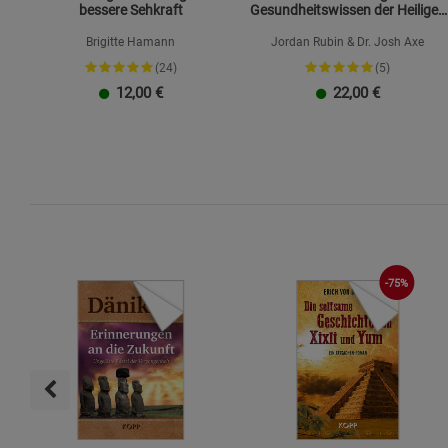
bessere Sehkraft
Gesundheitswissen der Heiligen
Schrift
Brigitte Hamann
Jordan Rubin & Dr. Josh Axe
(24)
(5)
12,00
€
22,00
€
-75%