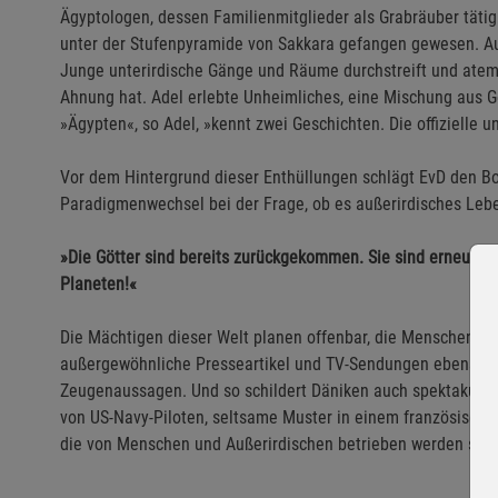
Ägyptologen, dessen Familienmitglieder als Grabräuber tätig
unter der Stufenpyramide von Sakkara gefangen gewesen. Au
Junge unterirdische Gänge und Räume durchstreift und ate
Ahnung hat. Adel erlebte Unheimliches, eine Mischung aus Gei
»Ägypten«, so Adel, »kennt zwei Geschichten. Die offizielle 
Vor dem Hintergrund dieser Enthüllungen schlägt EvD den B
Paradigmenwechsel bei der Frage, ob es außerirdisches Lebe
»Die Götter sind bereits zurückgekommen. Sie sind erneut h
Planeten!«
Die Mächtigen dieser Welt planen offenbar, die Menschen sch
außergewöhnliche Presseartikel und TV-Sendungen ebenso h
Zeugenaussagen. Und so schildert Däniken auch spektakuläre
von US-Navy-Piloten, seltsame Muster in einem französischen
die von Menschen und Außerirdischen betrieben werden soll.