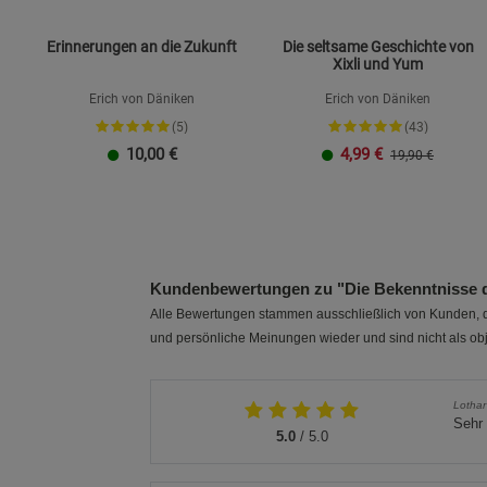
Erinnerungen an die Zukunft
Die seltsame Geschichte von
Xixli und Yum
Erich von Däniken
Erich von Däniken
(5)
(43)
10,00
€
4,99
€
19,90 €
Kundenbewertungen zu "Die Bekenntnisse d
Alle Bewertungen stammen ausschließlich von Kunden, di
und persönliche Meinungen wieder und sind nicht als obj
Lothar
Sehr 
5.0
/ 5.0