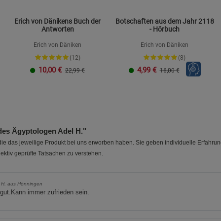
Erich von Dänikens Buch der
Botschaften aus dem Jahr 2118
Antworten
- Hörbuch
Erich von Däniken
Erich von Däniken
(12)
(8)
10,00
€
4,99
€
22,99 €
16,00 €
es Ägyptologen Adel H."
e das jeweilige Produkt bei uns erworben haben. Sie geben individuelle Erfahru
ektiv geprüfte Tatsachen zu verstehen.
 H. aus Hönningen
gut.Kann immer zufrieden sein.