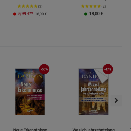
(3)
(2)
K
5,99
€**
18,00
€
16,90 €
-50%
-47%
Neue Erkenntnisse
Was ich jahrzehntelang