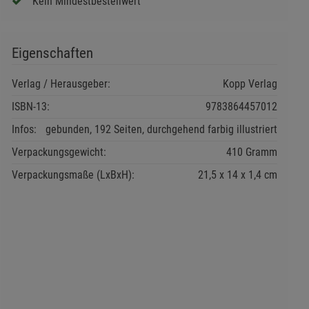
Kein Mindestbestellwert
Eigenschaften
Verlag / Herausgeber:
Kopp Verlag
ISBN-13:
9783864457012
Infos:
gebunden, 192 Seiten, durchgehend farbig illustriert
Verpackungsgewicht:
410 Gramm
Verpackungsmaße (LxBxH):
21,5
14
1,4
cm