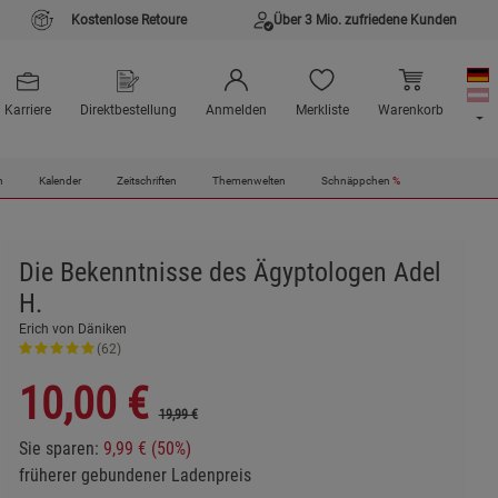
Kostenlose Retoure
Über 3 Mio. zufriedene Kunden
Karriere
Direktbestellung
Anmelden
Merkliste
Warenkorb
n
Kalender
Zeitschriften
Themenwelten
Schnäppchen
%
Die Bekenntnisse des Ägyptologen Adel
H.
Erich von Däniken
(62)
10,00
€
19,99 €
Sie sparen:
9,99 € (50%)
früherer gebundener Ladenpreis