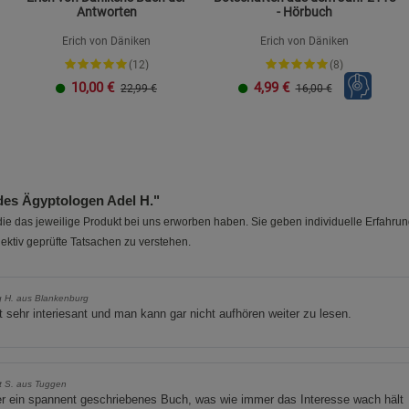
Antworten
- Hörbuch
Erich von Däniken
Erich von Däniken
(12)
(8)
10,00
€
4,99
€
22,99 €
16,00 €
es Ägyptologen Adel H."
e das jeweilige Produkt bei uns erworben haben. Sie geben individuelle Erfahru
ektiv geprüfte Tatsachen zu verstehen.
 H. aus Blankenburg
t sehr interiesant und man kann gar nicht aufhören weiter zu lesen.
t S. aus Tuggen
r ein spannent geschriebenes Buch, was wie immer das Interesse wach hält