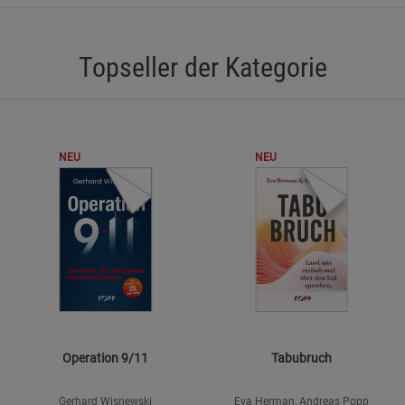
Statistik Cookies (2)
Statistik Cookie
Beschreibung Statistik Cookies
Topseller der Kategorie
Cookie-Informationen
anzeigen
Marketing Cookies (3)
Marketing Cook
Beschreibung Marketing Cookies
NEU
NEU
Cookie-Informationen
anzeigen
Datenschutzerklärung
Impressum
Operation 9/11
Tabubruch
Gerhard Wisnewski
Eva Herman, Andreas Popp