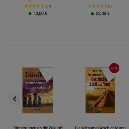
(24)
(5)
12,00
€
22,00
€
-75%
Erinnerungen an die Zukunft
Die seltsame Geschichte von