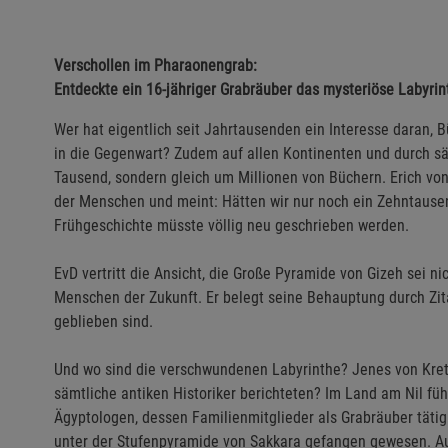
Verschollen im Pharaonengrab:
Entdeckte ein 16-jähriger Grabräuber das mysteriöse Labyri
Wer hat eigentlich seit Jahrtausenden ein Interesse daran, B
in die Gegenwart? Zudem auf allen Kontinenten und durch sä
Tausend, sondern gleich um Millionen von Büchern. Erich vo
der Menschen und meint: Hätten wir nur noch ein Zehntausen
Frühgeschichte müsste völlig neu geschrieben werden.
EvD vertritt die Ansicht, die Große Pyramide von Gizeh sei ni
Menschen der Zukunft. Er belegt seine Behauptung durch Zit
geblieben sind.
Und wo sind die verschwundenen Labyrinthe? Jenes von Kret
sämtliche antiken Historiker berichteten? Im Land am Nil fü
Ägyptologen, dessen Familienmitglieder als Grabräuber tätig
unter der Stufenpyramide von Sakkara gefangen gewesen. Au