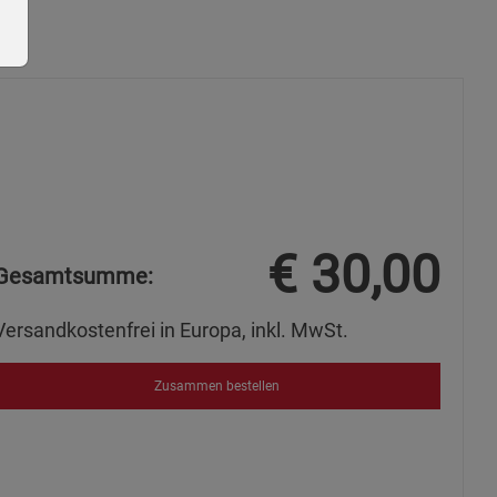
ie Gruppe
€
30,00
Gesamtsumme:
Versandkostenfrei in Europa, inkl. MwSt.
okies
Zusammen bestellen