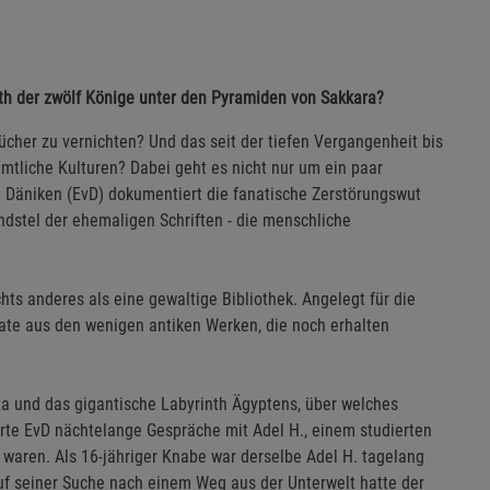
nth der zwölf Könige unter den Pyramiden von Sakkara?
ücher zu vernichten? Und das seit der tiefen Vergangenheit bis
mtliche Kulturen? Dabei geht es nicht nur um ein paar
n Däniken (EvD) dokumentiert die fanatische Zerstörungswut
dstel der ehemaligen Schriften - die menschliche
chts anderes als eine gewaltige Bibliothek. Angelegt für die
ate aus den wenigen antiken Werken, die noch erhalten
a und das gigantische Labyrinth Ägyptens, über welches
hrte EvD nächtelange Gespräche mit Adel H., einem studierten
 waren. Als 16-jähriger Knabe war derselbe Adel H. tagelang
f seiner Suche nach einem Weg aus der Unterwelt hatte der