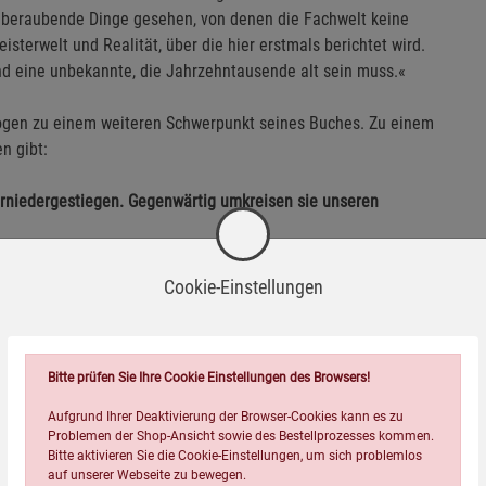
mberaubende Dinge gesehen, von denen die Fachwelt keine
sterwelt und Realität, über die hier erstmals berichtet wird.
und eine unbekannte, die Jahrzehntausende alt sein muss.«
ogen zu einem weiteren Schwerpunkt seines Buches. Zu einem
n gibt:
erniedergestiegen. Gegenwärtig umkreisen sie unseren
rittweise auf einen Kontakt vorzubereiten. Darauf deuten
Cookie-Einstellungen
in wie aktuelle UFO-Sichtungen und aufsehenerregende
 Vorfälle aus dem Jahr 2019: zum Beispiel die UFO-Erlebnisse
 Kornfeld oder Hinweise auf eine Flugbasis in der Antarktis,
Bitte prüfen Sie Ihre Cookie Einstellungen des Browsers!
Aufgrund Ihrer Deaktivierung der Browser-Cookies kann es zu
Problemen der Shop-Ansicht sowie des Bestellprozesses kommen.
Bitte aktivieren Sie die Cookie-Einstellungen, um sich problemlos
auf unserer Webseite zu bewegen.