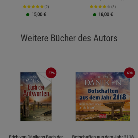
(2)
(3)
15,00
€
18,00
€
Weitere Bücher des Autors
-57%
-69%
Erich von Dänikens Buch der
Botschaften aus dem Jahr 2118