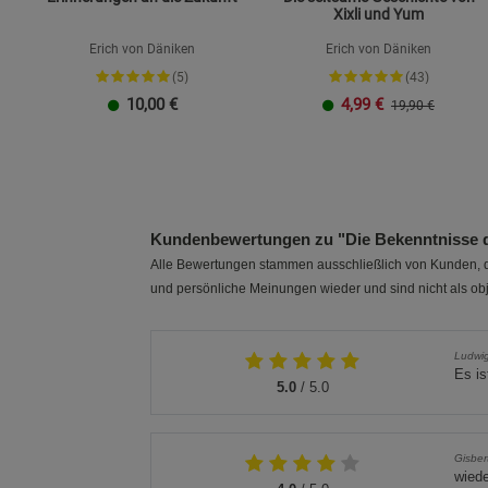
Xixli und Yum
Erich von Däniken
Erich von Däniken
(5)
(43)
10,00
€
4,99
€
19,90 €
Kundenbewertungen zu "Die Bekenntnisse d
Alle Bewertungen stammen ausschließlich von Kunden, di
und persönliche Meinungen wieder und sind nicht als obj
Ludwig
Es is
5.0
/ 5.0
Gisber
wiede