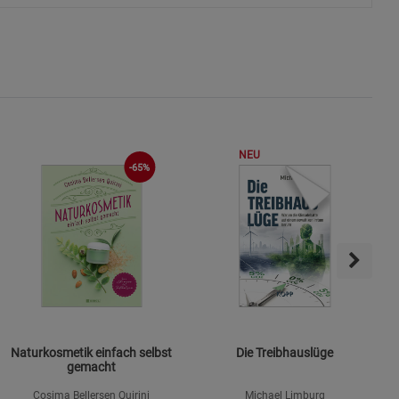
s
ies
NEU
-65%
Naturkosmetik einfach selbst
Die Treibhauslüge
gemacht
Cosima Bellersen Quirini
Michael Limburg