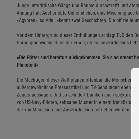
Junge unterirdische Gänge und Räume durchstreift und ate
Ahnung hat. Adel erlebte Unheimliches, eine Mischung aus Gei
»Ägypten«, so Adel, »kennt zwei Geschichten. Die offizielle 
Vor dem Hintergrund dieser Enthüllungen schlägt EvD den B
Paradigmenwechsel bei der Frage, ob es außerirdisches Lebe
»Die Götter sind bereits zurückgekommen. Sie sind erneut h
Planeten!«
Die Mächtigen dieser Welt planen offenbar, die Menschen sch
außergewöhnliche Presseartikel und TV-Sendungen ebenso h
Zeugenaussagen. Und so schildert Däniken auch spektakuläre
von US-Navy-Piloten, seltsame Muster in einem französischen
die von Menschen und Außerirdischen betrieben werden soll.