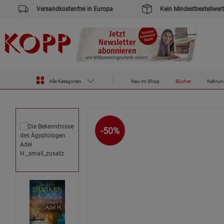
Versandkostenfrei in Europa
Kein Mindestbestellwert
Zur Startseite des Kopp Verlag Online-Shop
Bücher
Die Bekenntnisse des Ägyptologen Adel H.
Alle Kategorien
Neu im Shop
Bücher
Nahrun
-50%