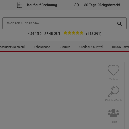
Kauf auf Rechnung
30 Tage Rückgaberecht
4.91
/ 5.0 - SEHR GUT
(148.391)
gsergänzungsmittel
Lebensmittel
Drogerie
Outdoor & Survival
Haus & Garte
Merken
Klick ins Buch
Teilen