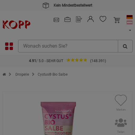
Kein Mindestbestellwert
4.91
/ 5.0 - SEHR GUT
(148.391)
Zur Startseite des Kopp Verlag Online-Shop
Drogerie
Cystus® Bio Salbe
Merken
Teilen