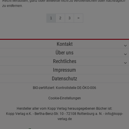
Recht verstoßen, ganz oder teilweise nicht zu veröffentlichen oder nachträglich
zu entfernen.
1
2
3
>
Kontakt
Über uns
Rechtliches
Impressum
Datenschutz
BIO-zertifiziert: Kontrollstelle DE-ÖKO-006
Cookie-Einstellungen
Hersteller aller vom Kopp Verlag herausgegebenen Bücher ist:
Kopp Verlag e.K. - Bertha-Benz-Str. 10 - 72108 Rottenburg a. N. - info@kopp-
verlag.de