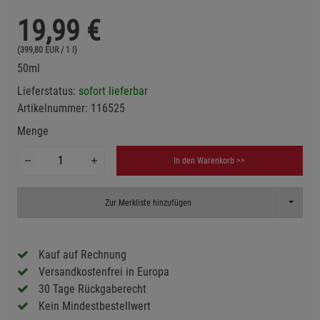
19,99
€
(399,80 EUR / 1 l)
50ml
Lieferstatus:
sofort lieferbar
Artikelnummer:
116525
Menge
In den Warenkorb >>
Toggle D
Zur Merkliste hinzufügen
Kauf auf Rechnung
Versandkostenfrei in Europa
30 Tage Rückgaberecht
Kein Mindestbestellwert