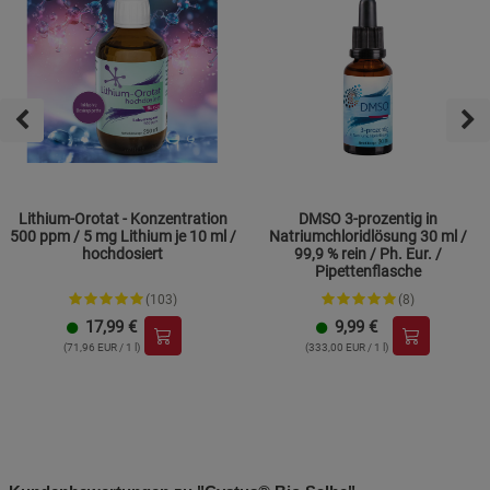
Lithium-Orotat - Konzentration
DMSO 3-prozentig in
500 ppm / 5 mg Lithium je 10 ml /
Natriumchloridlösung 30 ml /
hochdosiert
99,9 % rein / Ph. Eur. /
Pipettenflasche
(103)
(8)
17,99
€
9,99
€
(71,96 EUR / 1 l)
(333,00 EUR / 1 l)