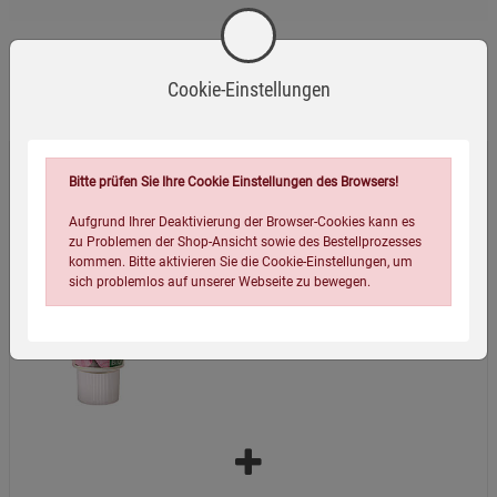
Wird oft zusammen bestellt:
Cookie-Einstellungen
Cystus® Bio Salbe
Bitte prüfen Sie Ihre Cookie Einstellungen des Browsers!
Aufgrund Ihrer Deaktivierung der Browser-Cookies kann es
19,99
€
zu Problemen der Shop-Ansicht sowie des Bestellprozesses
kommen. Bitte aktivieren Sie die Cookie-Einstellungen, um
(399,80 EUR / 1 l)
sich problemlos auf unserer Webseite zu bewegen.
Einstellungen speichern für die Gruppe
Einstellungen speichern für die Gruppe