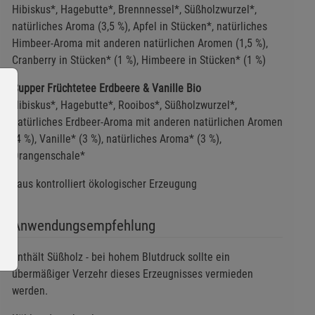
Hibiskus*, Hagebutte*, Brennnessel*, Süßholzwurzel*,
natürliches Aroma (3,5 %), Apfel in Stücken*, natürliches
Himbeer-Aroma mit anderen natürlichen Aromen (1,5 %),
Cranberry in Stücken* (1 %), Himbeere in Stücken* (1 %)
Cupper Früchtetee Erdbeere & Vanille Bio
Hibiskus*, Hagebutte*, Rooibos*, Süßholzwurzel*,
natürliches Erdbeer-Aroma mit anderen natürlichen Aromen
(4 %), Vanille* (3 %), natürliches Aroma* (3 %),
Orangenschale*
*aus kontrolliert ökologischer Erzeugung
Anwendungsempfehlung
Enthält Süßholz - bei hohem Blutdruck sollte ein
übermäßiger Verzehr dieses Erzeugnisses vermieden
werden.