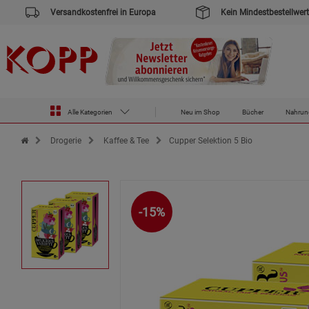
Versandkostenfrei in Europa
Kein Mindestbestellwert
Alle Kategorien
Neu im Shop
Bücher
Nahrun
Zur Startseite des Kopp Verlag Online-Shop
Drogerie
Kaffee & Tee
Cupper Selektion 5 Bio
-15%