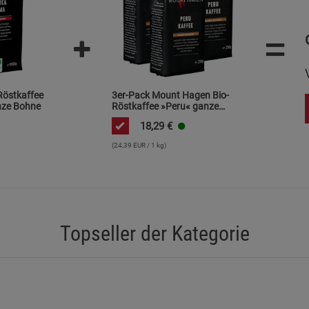
Marketing Cookies (3)
Marketing Cook
=
Beschreibung Marketing Cookies
Cookie-Informationen
anzeigen
Datenschutzerklärung
Impressum
Röstkaffee
3er-Pack Mount Hagen Bio-
nze Bohne
Röstkaffee »Peru« ganze
Bohne
18,29
€
(24,39 EUR / 1 kg)
Topseller der Kategorie