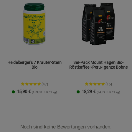
Heidelberger's 7 Kräuter-Stern
3er-Pack Mount Hagen Bio-
Bio
Röstkaffee »Peru« ganze Bohne
(47)
(16)
15,90
€
18,29
€
(159,00 EUR / 1 kg)
(24,39 EUR / 1 kg)
100 g
250 g
Noch sind keine Bewertungen vorhanden.