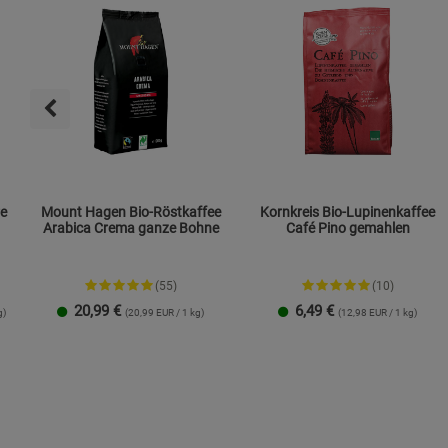
re
Mount Hagen Bio-Röstkaffee
Kornkreis Bio-Lupinenkaffee
Arabica Crema ganze Bohne
Café Pino gemahlen
(55)
(10)
20,99
€
6,49
€
g)
(20,99 EUR / 1 kg)
(12,98 EUR / 1 kg)
1 Packung
3er-Pack