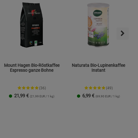
Mount Hagen Bio-Röstkaffee
Naturata Bio-Lupinenkaffee
Espresso ganze Bohne
Instant
(36)
(49)
21,99
€
6,99
€
(21,99 EUR / 1 kg)
(69,90 EUR / 1 kg)
1 Packung
3er-Pack