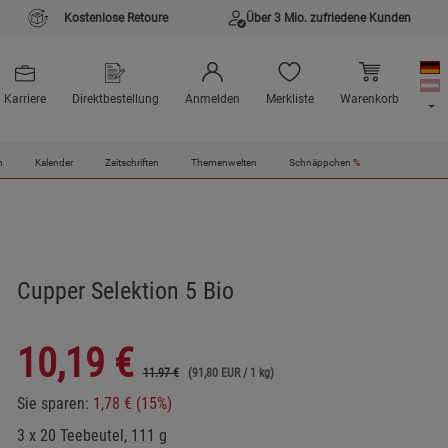
Kostenlose Retoure
Über 3 Mio. zufriedene Kunden
Karriere
Direktbestellung
Anmelden
Merkliste
Warenkorb
n
Kalender
Zeitschriften
Themenwelten
Schnäppchen
%
Cupper Selektion 5 Bio
10,19
€
11.97 €
(91,80 EUR / 1 kg)
Sie sparen:
1,78 € (15%)
3 x 20 Teebeutel, 111 g