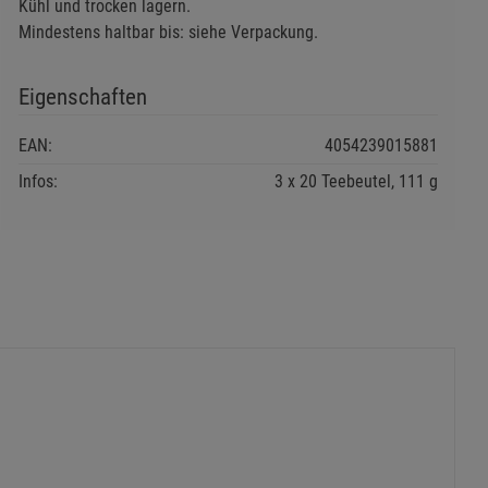
Kühl und trocken lagern.
Mindestens haltbar bis: siehe Verpackung.
ie Gruppe
Eigenschaften
EAN:
4054239015881
Infos:
3 x 20 Teebeutel, 111 g
okies
s