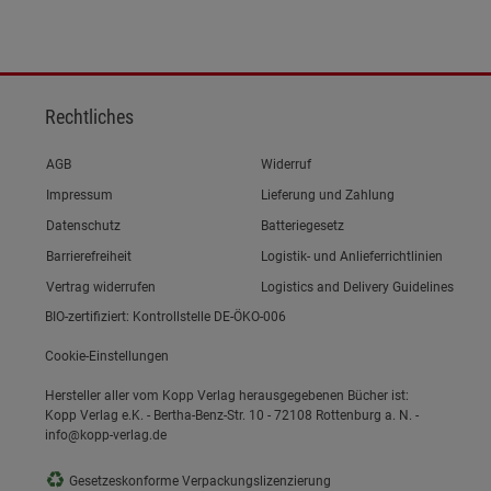
Rechtliches
Link zum/zur
AGB
Widerruf
Link zum/zur
Impressum
Lieferung und Zahlung
Link zum/zur
Datenschutz
Batteriegesetz
Link zum/zur
Barrierefreiheit
Logistik- und Anlieferrichtlinien
Vertrag widerrufen
Logistics and Delivery Guidelines
BIO-zertifiziert: Kontrollstelle DE-ÖKO-006
Cookie-Einstellungen
Hersteller aller vom Kopp Verlag herausgegebenen Bücher ist:
Kopp Verlag e.K. - Bertha-Benz-Str. 10 - 72108 Rottenburg a. N. -
info@kopp-verlag.de
♻
Gesetzeskonforme Verpackungslizenzierung