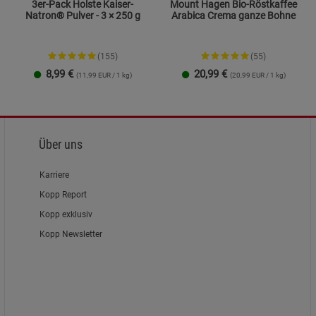
3er-Pack Holste Kaiser-
Mount Hagen Bio-Röstkaffee
Natron® Pulver - 3 × 250 g
Arabica Crema ganze Bohne
(155)
(55)
8,99
€
20,99
€
(11,99 EUR / 1 kg)
(20,99 EUR / 1 kg)
Über uns
Karriere
Kopp Report
Kopp exklusiv
Kopp Newsletter