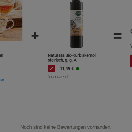
Marketing Cookies (3)
Marketing Cook
Beschreibung Marketing Cookies
=
Cookie-Informationen
anzeigen
Datenschutzerklärung
Impressum
en
Naturata Bio-Kürbiskernöl
steirisch, g. g. A.
11,49
€
(45,96 EUR / 1 l)
ise
Noch sind keine Bewertungen vorhanden.