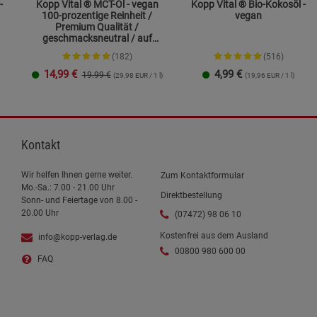
-
Kopp Vital ® MCT-Öl - vegan
Kopp Vital ® Bio-Kokosöl -
100-prozentige Reinheit /
vegan
Premium Qualität /
geschmacksneutral / auf
Kokosölbasis
(182)
(516)
14,99
€
4,99
€
19.99 €
(29,98 EUR / 1 l)
(19,96 EUR / 1 l)
250 ml
1 Liter
Kontakt
Wir helfen Ihnen gerne weiter.
Zum Kontaktformular
Mo.-Sa.: 7.00 - 21.00 Uhr
Direktbestellung
Sonn- und Feiertage von 8.00 -
20.00 Uhr
(07472) 98 06 10
Kostenfrei aus dem Ausland
info@kopp-verlag.de
00800 980 600 00
FAQ