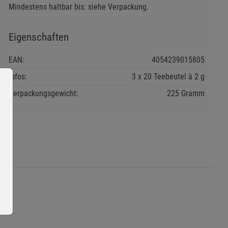
Mindestens haltbar bis: siehe Verpackung.
Eigenschaften
EAN:
4054239015805
Infos:
3 x 20 Teebeutel à 2 g
Verpackungsgewicht:
225 Gramm