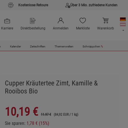
Kostenlose Retoure
Über 3 Mio. zufriedene Kunden
Karriere
Direktbestellung
Anmelden
Merkliste
Warenkorb
n
Kalender
Zeitschriften
Themenwelten
Schnäppchen
%
Cupper Kräutertee Zimt, Kamille &
Rooibos Bio
10,19
€
11.97 €
(84,92 EUR / 1 kg)
Sie sparen:
1,78 € (15%)