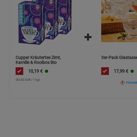
Cupper Kräutertee Zimt,
3er-Pack Glastass
Kamille & Rooibos Bio
10,19
€
17,99
€
(84,92 EUR / 1 kg)
Hinwe