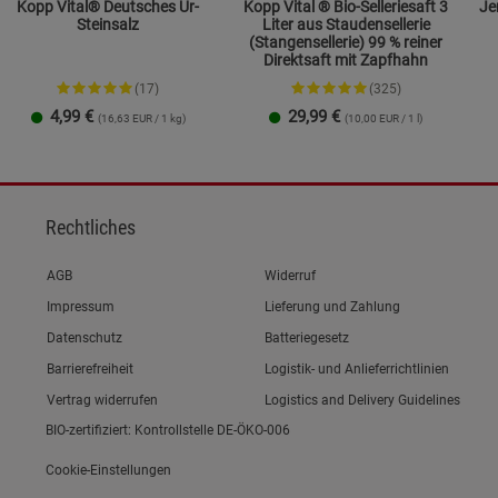
Kopp Vital® Deutsches Ur-
Kopp Vital ® Bio-Selleriesaft 3
Jents
Steinsalz
Liter aus Staudensellerie
(Stangensellerie) 99 % reiner
Direktsaft mit Zapfhahn
(17)
(325)
4,99
€
29,99
€
(16,63 EUR / 1 kg)
(10,00 EUR / 1 l)
Streudose
Nachfüllbeutel
2er-Set
Rechtliches
Link zum/zur
AGB
Widerruf
Link zum/zur
Impressum
Lieferung und Zahlung
Link zum/zur
Datenschutz
Batteriegesetz
Link zum/zur
Barrierefreiheit
Logistik- und Anlieferrichtlinien
Vertrag widerrufen
Logistics and Delivery Guidelines
BIO-zertifiziert: Kontrollstelle DE-ÖKO-006
Cookie-Einstellungen