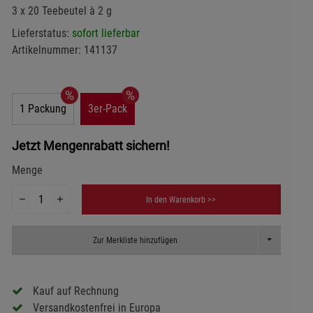
3 x 20 Teebeutel à 2 g
Lieferstatus:
sofort lieferbar
Artikelnummer:
141137
1 Packung
3er-Pack
Jetzt Mengenrabatt sichern!
Menge
In den Warenkorb >>
Toggle Dropd
Zur Merkliste hinzufügen
Kauf auf Rechnung
Versandkostenfrei in Europa