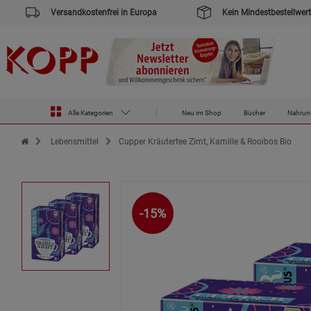
Versandkostenfrei in Europa
Kein Mindestbestellwert
Alle Kategorien
Neu im Shop
Bücher
Nahrun
Zur Startseite des Kopp Verlag Online-Shop
Lebensmittel
Cupper Kräutertee Zimt, Kamille & Rooibos Bio
-15%