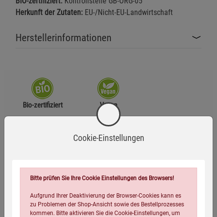
BIO-zertifiziert:
Kontrollstelle GB-ORG-05
Herkunft der Zutaten:
EU-/Nicht-EU-Landwirtschaft
Herstellerinformationen
Bio-zertifiziert
Vegan
Zutaten
Cookie-Einstellungen
Zimt* (35 %), Kamille* (25 %), Zitronenmelisse* (20 %),
Rooibos* (15 %), natürliches Orangenaroma (5 %)
Bitte prüfen Sie Ihre Cookie Einstellungen des Browsers!
*aus kontrolliert ökologischer Erzeugung
Aufgrund Ihrer Deaktivierung der Browser-Cookies kann es
zu Problemen der Shop-Ansicht sowie des Bestellprozesses
kommen. Bitte aktivieren Sie die Cookie-Einstellungen, um