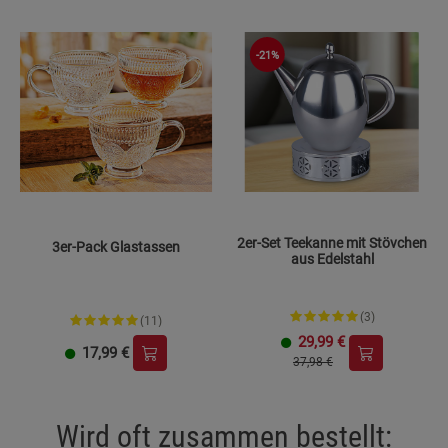
Beschreibung Funktionale Cookies
Cookie-Informationen
anzeigen
-21%
Statistik Cookies (2)
Statistik Cookies
Beschreibung Statistik Cookies
Cookie-Informationen
anzeigen
Marketing Cookies (3)
Marketing Cookies
2er-Set Teekanne mit Stövchen
3er-Pack Glastassen
Beschreibung Marketing Cookies
aus Edelstahl
Cookie-Informationen
anzeigen
(3)
(11)
Datenschutzerklärung
Impressum
29,99
€
17,99
€
37,98 €
Wird oft zusammen bestellt: