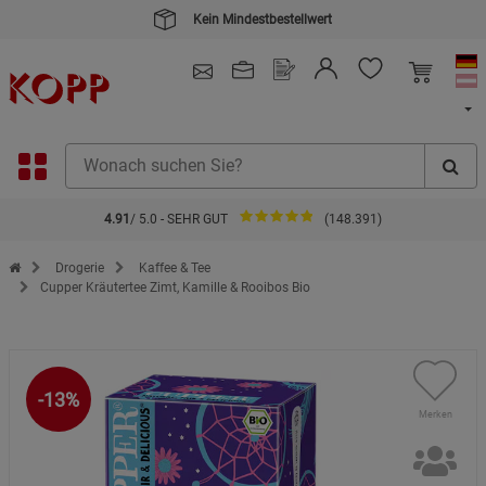
Kein Mindestbestellwert
4.91
/ 5.0 - SEHR GUT
(148.391)
Zur Startseite des Kopp Verlag Online-Shop
Drogerie
Kaffee & Tee
Cupper Kräutertee Zimt, Kamille & Rooibos Bio
-13%
Merken