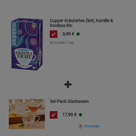
Cupper Kräutertee Zimt, Kamille &
Rooibos Bio
3,49
€
(87,25 EUR / 1 kg)
3er-Pack Glastassen
17,99
€
Hinweise