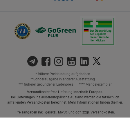
* frühere Preisbindung aufgehoben
**Sonderausgabe in anderer Ausstattung
*** früherer gebundener Ladenpreis
**** Mängelexemplar
Versandkostenfreie Lieferung innerhalb Europas.
Bei Lieferungen ins außereuropäische Ausland werden die tatsächlich
anfallenden Versandkosten berechnet. Mehr Informationen finden Sie
hier
.
Preisangaben inkl. gesetzl. MwSt. und ggf. zzgl.
Versandkosten.