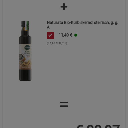
Naturata Bio-Kürbiskernöl steirisch, g. g.
A.
11,49
€
(45,96 EUR / 1 l)
=