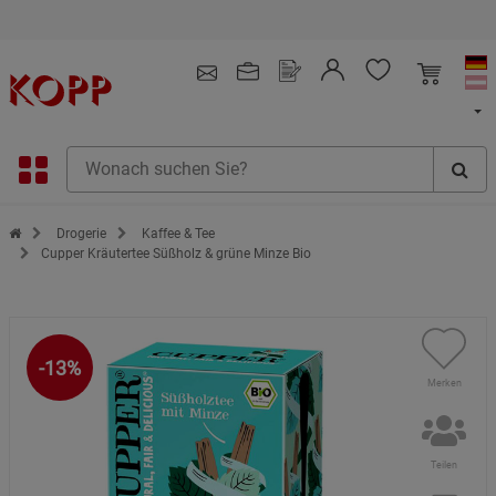
Kostenlose Retoure
4.91
/ 5.0 - SEHR GUT
(148.391)
Zur Startseite des Kopp Verlag Online-Shop
Drogerie
Kaffee & Tee
Cupper Kräutertee Süßholz & grüne Minze Bio
-13%
Merken
Teilen