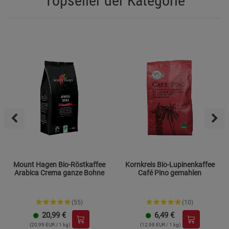
Topseller der Kategorie
Mount Hagen Bio-Röstkaffee
Kornkreis Bio-Lupinenkaffee
Arabica Crema ganze Bohne
Café Pino gemahlen
(55)
(10)
20,99
€
6,49
€
(20,99 EUR / 1 kg)
(12,98 EUR / 1 kg)