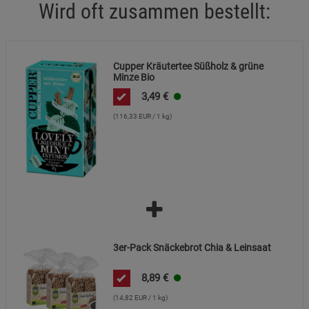
Wird oft zusammen bestellt:
Cupper Kräutertee Süßholz & grüne
Minze Bio
3,49
€
(116,33 EUR / 1 kg)
3er-Pack Snäckebrot Chia & Leinsaat
8,89
€
(14,82 EUR / 1 kg)