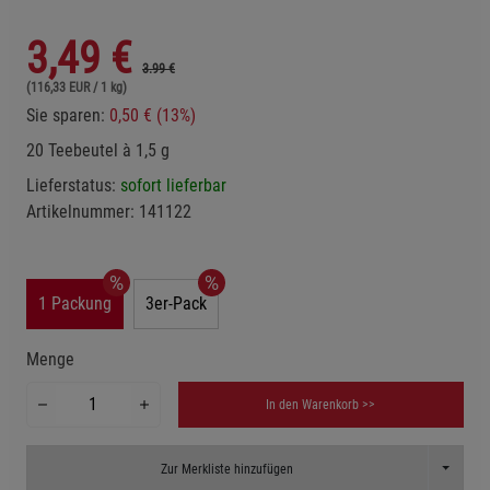
3,49
€
3.99 €
(116,33 EUR / 1 kg)
Sie sparen:
0,50 € (13%)
20 Teebeutel à 1,5 g
Lieferstatus:
sofort lieferbar
Artikelnummer:
141122
1 Packung
3er-Pack
Menge
In den Warenkorb >>
Toggle D
Zur Merkliste hinzufügen