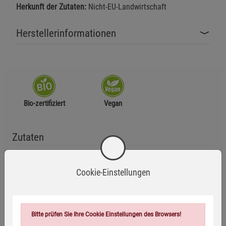
Herkunft der Zutaten:
Nicht-EU-Landwirtschaft
Herstellerinformationen
Bio-zertifiziert
Vegan
Zutaten
Süßholzwurzel* (70 %), grüne Minze* (30 %)
Cookie-Einstellungen
*aus kontrolliert ökologischer Erzeugung
Anwendungsempfehlung
Bitte prüfen Sie Ihre Cookie Einstellungen des Browsers!