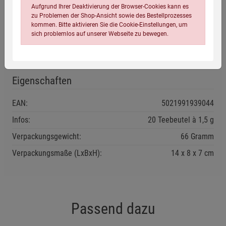
Enthält Süßholz - bei hohem Blutdruck sollte ein übermäßiger
Aufgrund Ihrer Deaktivierung der Browser-Cookies kann es
zu Problemen der Shop-Ansicht sowie des Bestellprozesses
Verzehr dieses Erzeugnisses vermieden werden.
kommen. Bitte aktivieren Sie die Cookie-Einstellungen, um
sich problemlos auf unserer Webseite zu bewegen.
Kühl und trocken lagern.
Mindestens haltbar bis: siehe Verpackung.
Eigenschaften
EAN:
5021991939044
Infos:
20 Teebeutel à 1,5 g
Einstellungen speichern für die Gruppe
Einstellungen speichern für die Gruppe
Verpackungsgewicht:
66 Gramm
Einstellungen speichern für die Gruppe
Zurück
Einwilligung nicht erteilen
Verpackungsmaße (LxBxH):
14
8
7
cm
Notwendige Cookies (5)
Beschreibung Notwendige Cookies
Passend dazu
Cookie-Informationen
anzeigen