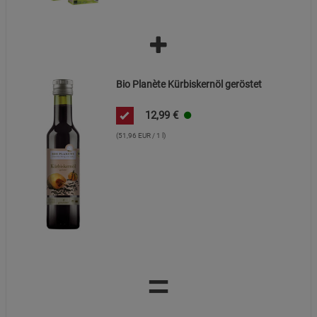
Bio Planète Kürbiskernöl geröstet
12,99
€
(51,96 EUR / 1 l)
=