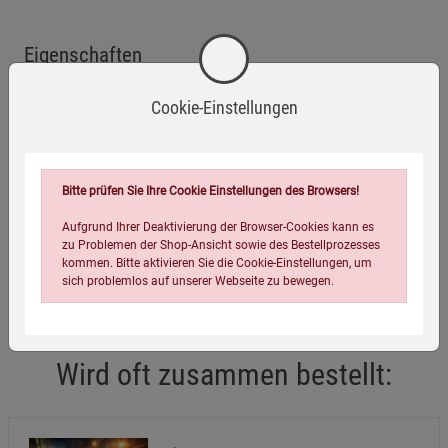
Eigenschaften
Verlag / Herausgeber:
Kopp Verlag
Cookie-Einstellungen
ISBN-13:
9783864459900
Infos:
gebunden, 240 Seiten
Bitte prüfen Sie Ihre Cookie Einstellungen des Browsers!
Erscheinungstermin:
22.02.2024
Aufgrund Ihrer Deaktivierung der Browser-Cookies kann es
Verpackungsgewicht:
373 Gramm
zu Problemen der Shop-Ansicht sowie des Bestellprozesses
Verpackungsmaße (LxBxH):
21,5
14,5
2,1
cm
kommen. Bitte aktivieren Sie die Cookie-Einstellungen, um
sich problemlos auf unserer Webseite zu bewegen.
Wird oft zusammen bestellt: