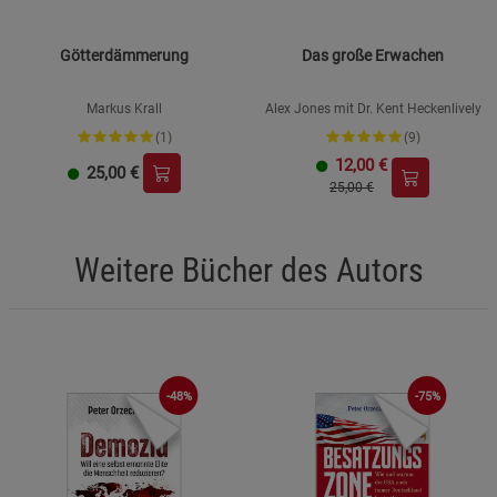
Götterdämmerung
Das große Erwachen
Markus Krall
Alex Jones mit Dr. Kent Heckenlively
(1)
(9)
12,00
€
25,00
€
25,00 €
Weitere Bücher des Autors
-48%
-75%