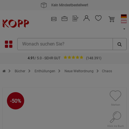
4.91
/ 5.0 - SEHR GUT
(148.391)
Zur Startseite des Kopp Verlag Online-Shop
Bücher
Enthüllungen
Neue Weltordnung
Chaos
-50%
Merken
Klick ins Buch