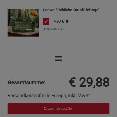
Cookie-Informationen
anzeigen
Convar Feldküche Kartoffeleintopf
Marketing Cookies (3)
Marketing Cookies
4,90
€
Beschreibung Marketing Cookies
(49,00 EUR / 1 kg)
Cookie-Informationen
anzeigen
Datenschutzerklärung
Impressum
=
€
29,88
Gesamtsumme:
Versandkostenfrei in Europa, inkl. MwSt.
Zusammen bestellen