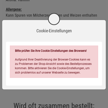
Allergene:
Kann Spuren von Milcherzeugnissen und Weizen enthalten
Anwendungsempfehlung
Cookie-Einstellungen
Kühl und trocken lagern.
Mindestens haltbar bis: siehe Verpackung.
Bitte prüfen Sie Ihre Cookie Einstellungen des Browsers!
Eigenschaften
Aufgrund Ihrer Deaktivierung der Browser-Cookies kann es
zu Problemen der Shop-Ansicht sowie des Bestellprozesses
kommen. Bitte aktivieren Sie die Cookie-Einstellungen, um
EAN:
4054239007503
sich problemlos auf unserer Webseite zu bewegen.
Infos:
5 x 50 g
Wird oft zusammen bestellt: