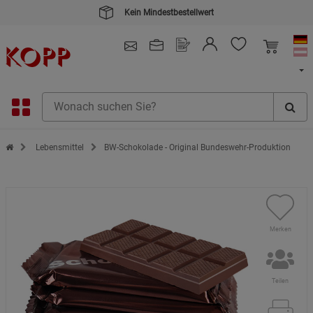
Kein Mindestbestellwert
4.91
/ 5.0 - SEHR GUT
(148.391)
Zur Startseite des Kopp Verlag Online-Shop
Lebensmittel
BW-Schokolade - Original Bundeswehr-Produktion
Merken
Teilen