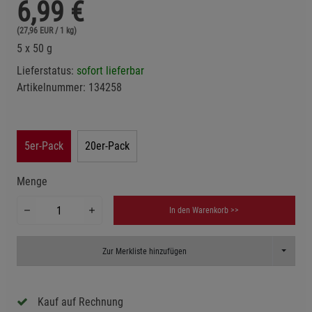
6,99
€
(27,96 EUR / 1 kg)
5 x 50 g
Lieferstatus:
sofort lieferbar
Artikelnummer:
134258
5er-Pack
20er-Pack
Menge
In den Warenkorb >>
Toggle D
Zur Merkliste hinzufügen
Kauf auf Rechnung