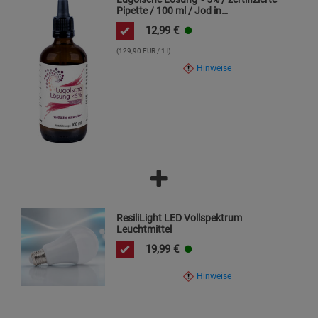
Pipette / 100 ml / Jod in
Premiumqualität
Cookie-Informationen
anzeigen
12,99
€
(129,90 EUR / 1 l)
Statistik Cookies (2)
Statistik Cookies
Hinweise
Beschreibung Statistik Cookies
Cookie-Informationen
anzeigen
Marketing Cookies (3)
Marketing Cookies
Beschreibung Marketing Cookies
Cookie-Informationen
anzeigen
ResiliLight LED Vollspektrum
Datenschutzerklärung
Impressum
Leuchtmittel
19,99
€
Hinweise