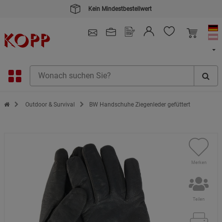
Kein Mindestbestellwert
4.91
/ 5.0 - SEHR GUT
(148.391)
Zur Startseite des Kopp Verlag Online-Shop
Outdoor & Survival
BW Handschuhe Ziegenleder gefüttert
Merken
Teilen