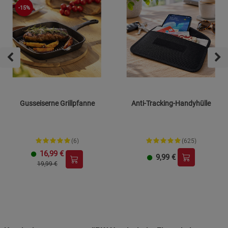
-15%
Gusseiserne Grillpfanne
Anti-Tracking-Handyhülle
(6)
(625)
16,99
€
9,99
€
19,99 €