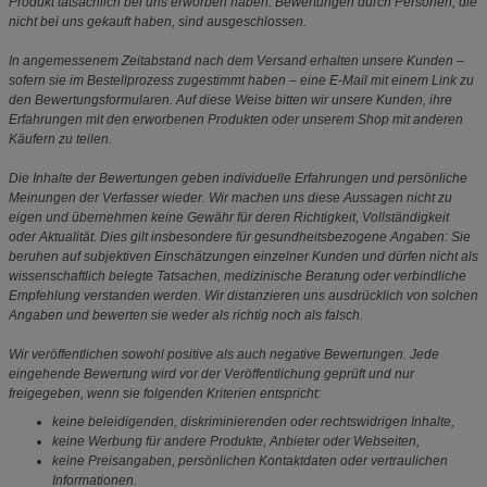
Produkt tatsächlich bei uns erworben haben. Bewertungen durch Personen, die
nicht bei uns gekauft haben, sind ausgeschlossen.
In angemessenem Zeitabstand nach dem Versand erhalten unsere Kunden –
sofern sie im Bestellprozess zugestimmt haben – eine E-Mail mit einem Link zu
den Bewertungsformularen. Auf diese Weise bitten wir unsere Kunden, ihre
Erfahrungen mit den erworbenen Produkten oder unserem Shop mit anderen
Käufern zu teilen.
Die Inhalte der Bewertungen geben individuelle Erfahrungen und persönliche
Meinungen der Verfasser wieder. Wir machen uns diese Aussagen nicht zu
eigen und übernehmen keine Gewähr für deren Richtigkeit, Vollständigkeit
oder Aktualität. Dies gilt insbesondere für gesundheitsbezogene Angaben: Sie
beruhen auf subjektiven Einschätzungen einzelner Kunden und dürfen nicht als
wissenschaftlich belegte Tatsachen, medizinische Beratung oder verbindliche
Empfehlung verstanden werden. Wir distanzieren uns ausdrücklich von solchen
Angaben und bewerten sie weder als richtig noch als falsch.
Wir veröffentlichen sowohl positive als auch negative Bewertungen. Jede
eingehende Bewertung wird vor der Veröffentlichung geprüft und nur
freigegeben, wenn sie folgenden Kriterien entspricht:
keine beleidigenden, diskriminierenden oder rechtswidrigen Inhalte,
keine Werbung für andere Produkte, Anbieter oder Webseiten,
keine Preisangaben, persönlichen Kontaktdaten oder vertraulichen
Informationen.