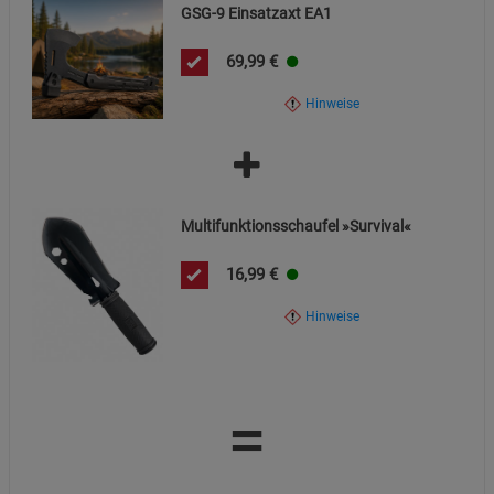
GSG-9 Einsatzaxt EA1
69,99
€
Hinweise
Multifunktionsschaufel »Survival«
16,99
€
Hinweise
=