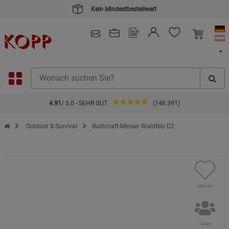
Kein Mindestbestellwert
4.91
/ 5.0 - SEHR GUT
(148.391)
Zur Startseite des Kopp Verlag Online-Shop
Outdoor & Survival
Bushcraft-Messer Waldfels D2
Merken
Teilen