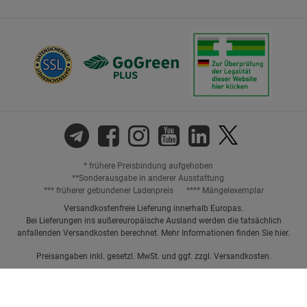
* frühere Preisbindung aufgehoben
**Sonderausgabe in anderer Ausstattung
*** früherer gebundener Ladenpreis
**** Mängelexemplar
Versandkostenfreie Lieferung innerhalb Europas.
Bei Lieferungen ins außereuropäische Ausland werden die tatsächlich
anfallenden Versandkosten berechnet. Mehr Informationen finden Sie
hier
.
Preisangaben inkl. gesetzl. MwSt. und ggf. zzgl.
Versandkosten.