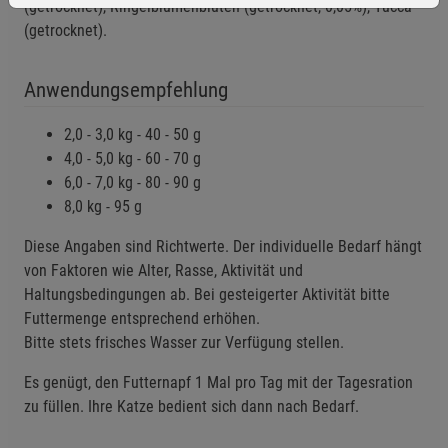
(getrocknet), Ringelblumenblüten (getrocknet, 0,05%), Yucca
(getrocknet).
Anwendungsempfehlung
Einstellungen speichern für die Gruppe
Einstellungen speichern für die Gruppe
2,0 - 3,0 kg - 40 - 50 g
4,0 - 5,0 kg - 60 - 70 g
Einstellungen speichern für die Gruppe
Zurück
Einwilligung nicht erteilen
6,0 - 7,0 kg - 80 - 90 g
8,0 kg - 95 g
Notwendige Cookies (5)
Diese Angaben sind Richtwerte. Der individuelle Bedarf hängt
Beschreibung Notwendige Cookies
von Faktoren wie Alter, Rasse, Aktivität und
Haltungsbedingungen ab. Bei gesteigerter Aktivität bitte
Cookie-Informationen
anzeigen
Futtermenge entsprechend erhöhen.
Bitte stets frisches Wasser zur Verfügung stellen.
Funktionale Cookies (1)
Funktionale Cooki
Es genügt, den Futternapf 1 Mal pro Tag mit der Tagesration
Beschreibung Funktionale Cookies
zu füllen. Ihre Katze bedient sich dann nach Bedarf.
Cookie-Informationen
anzeigen