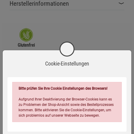
Herstellerinformationen
Glutenfrei
Cookie-Einstellungen
Zutaten
Frische Tierwohl-Pute (25 %), Geflügelprotein (getrocknet),
Reis (11,5 %), Reismehl, Geflügelfett, frische Leber (5 %),
Bitte prüfen Sie Ihre Cookie Einstellungen des Browsers!
Lebermehl, Proteinhydrolysat, Rübentrockenschnitzel
(entzuckert), Leinsaat, Fischmehl, Erbsenfasern (1,2 %),
Aufgrund Ihrer Deaktivierung der Browser-Cookies kann es
zu Problemen der Shop-Ansicht sowie des Bestellprozesses
Lachsöl, Vollei (getrocknet), Hefe (getrocknet, inkl. 0,1 %
kommen. Bitte aktivieren Sie die Cookie-Einstellungen, um
Mannanoligosaccharide, 0,06 % Beta-Glucane), Kaliumchlorid,
sich problemlos auf unserer Webseite zu bewegen.
Calciumcarbonat, Preiselbeeren (getrocknet, 0,1 %),
Blaubeeren (getrocknet, 0,1 %), Grünlippmuscheln