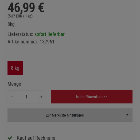
46,99
€
(5,87 EUR / 1 kg)
8kg
Lieferstatus:
sofort lieferbar
Artikelnummer:
137951
8 kg
Menge
In den Warenkorb >>
Toggle D
Zur Merkliste hinzufügen
Kauf auf Rechnung