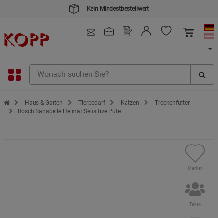
4.91
/ 5.0 - SEHR GUT
(148.391)
Zur Startseite des Kopp Verlag Online-Shop
Haus & Garten
Tierbedarf
Katzen
Trockenfutter
Bosch Sanabelle Heimat Sensitive Pute
Merken
Teilen