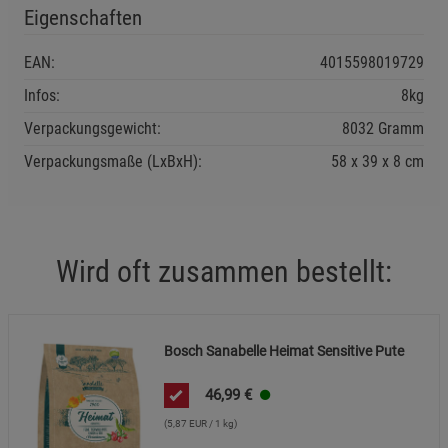
Eigenschaften
Statistik Cookies (2)
Statistik Cookies
Beschreibung Statistik Cookies
EAN:
4015598019729
Cookie-Informationen
anzeigen
Infos:
8kg
Verpackungsgewicht:
8032 Gramm
Marketing Cookies (3)
Marketing Cookies
Verpackungsmaße (LxBxH):
58
39
8
cm
Beschreibung Marketing Cookies
Cookie-Informationen
anzeigen
Wird oft zusammen bestellt:
Datenschutzerklärung
Impressum
Bosch Sanabelle Heimat Sensitive Pute
46,99
€
(5,87 EUR / 1 kg)