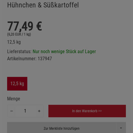
Hühnchen & Süßkartoffel
77,49
€
(6,20 EUR / 1 kg)
12,5 kg
Lieferstatus:
Nur noch wenige Stück auf Lager
Artikelnummer:
137947
12,5 kg
Menge
In den Warenkorb >>
Toggle D
Zur Merkliste hinzufügen