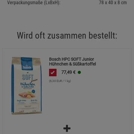
Verpackungsmaße (LxBxH):
78
40
8
cm
Wird oft zusammen bestellt:
Bosch HPC SOFT Junior
Hühnchen & Süßkartoffel
77,49
€
(6,20 EUR / 1 kg)