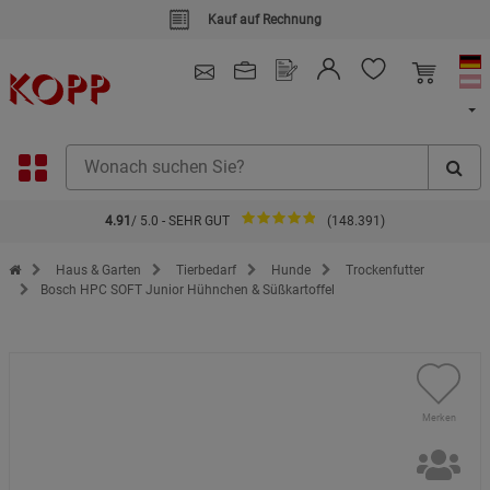
Kauf auf Rechnung
4.91
/ 5.0 - SEHR GUT
(148.391)
Zur Startseite des Kopp Verlag Online-Shop
Haus & Garten
Tierbedarf
Hunde
Trockenfutter
Bosch HPC SOFT Junior Hühnchen & Süßkartoffel
Merken