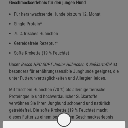
Geschmackserlebnis für den jungen Hund
Für heranwachsende Hunde bis zum 12. Monat
Single Protein*
70 % frisches Hühnchen
Getreidefreie Rezeptur*
Softe Krokette (19 % Feuchte)
Unser
Bosch HPC SOFT Junior Hühnchen & Süßkartoffel
ist
besonders für ernährungssensible Junghunde geeignet, die
unter Futterunverträglichkeiten und Allergien leiden.
Mit frischem Hühnchen (70 %) als alleinige tierische
Proteinquelle und hochverdaulicher Süßkartoffel
verwöhnen Sie Ihren Junghund schonend und natürlich
getreidefrei. Die softe Krokette (19 % Feuchte) macht
dieses Futter zu einem besonderen Geschmackserlebnis
für Ihren Fellzwerg und ist zudem besonders verträglich.