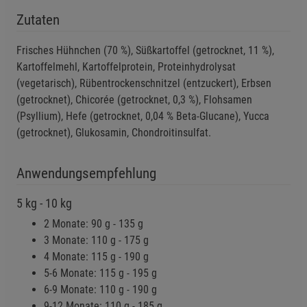
Zutaten
Notwendige Cookies (5)
Beschreibung Notwendige Cookies
Frisches Hühnchen (70 %), Süßkartoffel (getrocknet, 11 %),
Kartoffelmehl, Kartoffelprotein, Proteinhydrolysat
Cookie-Informationen
anzeigen
(vegetarisch), Rübentrockenschnitzel (entzuckert), Erbsen
(getrocknet), Chicorée (getrocknet, 0,3 %), Flohsamen
Funktionale Cookies (1)
Funktionale Cooki
(Psyllium), Hefe (getrocknet, 0,04 % Beta-Glucane), Yucca
(getrocknet), Glukosamin, Chondroitinsulfat.
Beschreibung Funktionale Cookies
Cookie-Informationen
anzeigen
Anwendungsempfehlung
Statistik Cookies (2)
Statistik Cookies
5 kg - 10 kg
Beschreibung Statistik Cookies
2 Monate: 90 g - 135 g
3 Monate: 110 g - 175 g
Cookie-Informationen
anzeigen
4 Monate: 115 g - 190 g
5-6 Monate: 115 g - 195 g
Marketing Cookies (3)
Marketing Cookies
6-9 Monate: 110 g - 190 g
Beschreibung Marketing Cookies
9-12 Monate: 110 g - 185 g