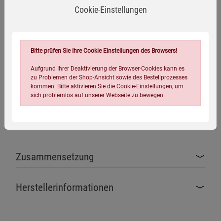
Cookie-Einstellungen
Ab dem 12. Lebensmonat, wenn Ihr Hund sein Endgewicht
erreicht hat, kann man schrittweise auf eine Adult-Sorte
umstellen.
Bitte prüfen Sie Ihre Cookie Einstellungen des Browsers!
Kann sowohl trocken als auch angefeuchtet verfüttert
werden.
Aufgrund Ihrer Deaktivierung der Browser-Cookies kann es
zu Problemen der Shop-Ansicht sowie des Bestellprozesses
*
Selbst bei größter Sorgfalt in der Herstellung und
kommen. Bitte aktivieren Sie die Cookie-Einstellungen, um
sich problemlos auf unserer Webseite zu bewegen.
Verpackung der Produkte können Spuren von anderen
tierischen Proteinquellen oder (glutenhaltigem) Getreide
nicht ausgeschlossen werden.
Zusammensetzung
Einstellungen speichern für die Gruppe
Einstellungen speichern für die Gruppe
Herstellerinformationen
Einstellungen speichern für die Gruppe
Zurück
Einwilligung nicht erteilen