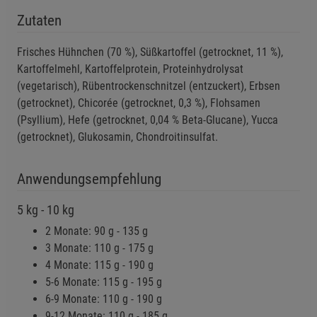
Beschreibung Notwendige Cookies
Zutaten
Cookie-Informationen
anzeigen
Frisches Hühnchen (70 %), Süßkartoffel (getrocknet, 11 %),
Funktionale Cookies (1)
Funktionale Cooki
Kartoffelmehl, Kartoffelprotein, Proteinhydrolysat
(vegetarisch), Rübentrockenschnitzel (entzuckert), Erbsen
Beschreibung Funktionale Cookies
(getrocknet), Chicorée (getrocknet, 0,3 %), Flohsamen
Cookie-Informationen
anzeigen
(Psyllium), Hefe (getrocknet, 0,04 % Beta-Glucane), Yucca
(getrocknet), Glukosamin, Chondroitinsulfat.
Statistik Cookies (2)
Statistik Cookies
Beschreibung Statistik Cookies
Anwendungsempfehlung
Cookie-Informationen
anzeigen
5 kg - 10 kg
2 Monate: 90 g - 135 g
Marketing Cookies (3)
Marketing Cookies
3 Monate: 110 g - 175 g
Beschreibung Marketing Cookies
4 Monate: 115 g - 190 g
5-6 Monate: 115 g - 195 g
Cookie-Informationen
anzeigen
6-9 Monate: 110 g - 190 g
9-12 Monate: 110 g - 185 g
Datenschutzerklärung
Impressum