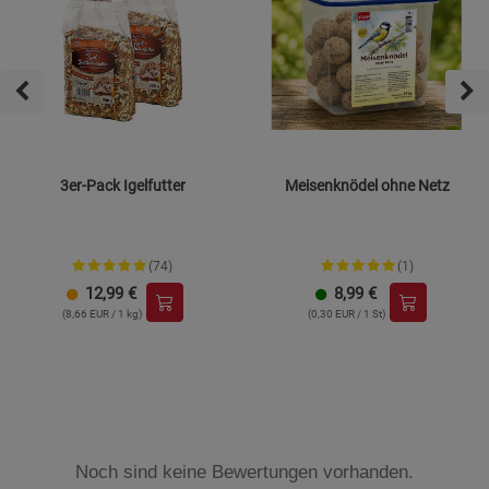
3er-Pack Igelfutter
Meisenknödel ohne Netz
(74)
(1)
12,99
€
8,99
€
(8,66 EUR / 1 kg)
(0,30 EUR / 1 St)
Noch sind keine Bewertungen vorhanden.