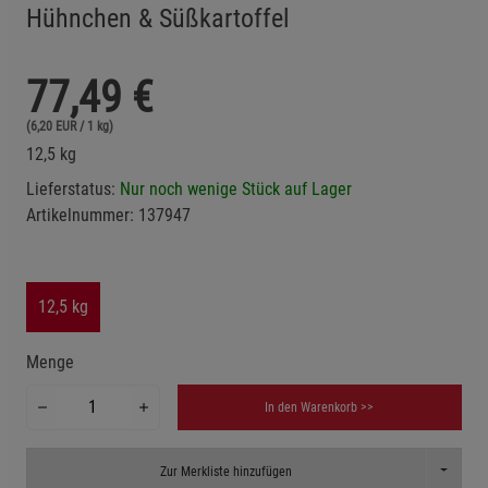
Hühnchen & Süßkartoffel
77,49
€
(6,20 EUR / 1 kg)
12,5 kg
Lieferstatus:
Nur noch wenige Stück auf Lager
Artikelnummer:
137947
12,5 kg
Menge
In den Warenkorb >>
Toggle D
Zur Merkliste hinzufügen