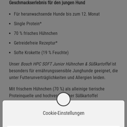
Geschmackserlebnis für den jungen Hund
Für heranwachsende Hunde bis zum 12. Monat
Single Protein*
70 % frisches Hühnchen
Getreidefreie Rezeptur*
Softe Krokette (19 % Feuchte)
Unser
Bosch HPC SOFT Junior Hühnchen & Süßkartoffel
ist
besonders für ernährungssensible Junghunde geeignet, die
unter Futterunverträglichkeiten und Allergien leiden.
Mit frischem Hühnchen (70 %) als alleinige tierische
Proteinquelle und hochverdaulicher Süßkartoffel
verwöhnen Sie Ihren Junghund schonend und natürlich
getreidefrei. Die softe Krokette (19 % Feuchte) macht
Cookie-Einstellungen
dieses Futter zu einem besonderen Geschmackserlebnis
für Ihren Fellzwerg und ist zudem besonders verträglich.