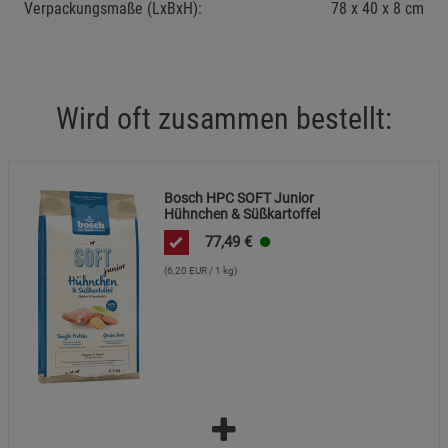
Verpackungsmaße (LxBxH):
78
40
8
cm
Wird oft zusammen bestellt:
Bosch HPC SOFT Junior
Hühnchen & Süßkartoffel
77,49
€
(6,20 EUR / 1 kg)