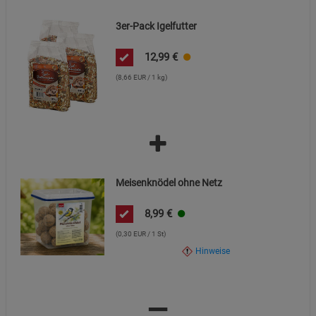
3er-Pack Igelfutter
12,99
€
(8,66 EUR / 1 kg)
Meisenknödel ohne Netz
8,99
€
(0,30 EUR / 1 St)
Hinweise
=