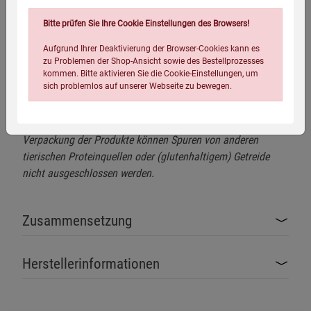
Ab dem 12. Lebensmonat, wenn Ihr Hund sein Endgewicht
Bitte prüfen Sie Ihre Cookie Einstellungen des Browsers!
erreicht hat, kann man schrittweise auf eine Adult-Sorte
Aufgrund Ihrer Deaktivierung der Browser-Cookies kann es
umstellen.
zu Problemen der Shop-Ansicht sowie des Bestellprozesses
kommen. Bitte aktivieren Sie die Cookie-Einstellungen, um
Kann sowohl trocken als auch angefeuchtet verfüttert
sich problemlos auf unserer Webseite zu bewegen.
werden.
*
Selbst bei größter Sorgfalt in der Herstellung und
Verpackung der Produkte können Spuren von anderen
tierischen Proteinquellen oder (glutenhaltigem) Getreide
nicht ausgeschlossen werden.
Einstellungen speichern für die Gruppe
Einstellungen speichern für die Gruppe
Zusammensetzung
Einstellungen speichern für die Gruppe
Zurück
Einwilligung nicht erteilen
Herstellerinformationen
Notwendige Cookies (5)