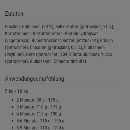
Zutaten
Frisches Hühnchen (70 %), Süßkartoffel (getrocknet, 11 %),
Kartoffelmehl, Kartoffelprotein, Proteinhydrolysat
(vegetarisch), Rübentrockenschnitzel (entzuckert), Erbsen
(getrocknet), Chicorée (getrocknet, 0,3 %), Flohsamen
(Psyllium), Hefe (getrocknet, 0,04 % Beta-Glucane), Yucca
(getrocknet), Glukosamin, Chondroitinsulfat.
Anwendungsempfehlung
5 kg - 10 kg
2 Monate: 90 g - 135 g
3 Monate: 110 g - 175 g
4 Monate: 115 g - 190 g
5-6 Monate: 115 g - 195 g
6-9 Monate: 110 g - 190 g