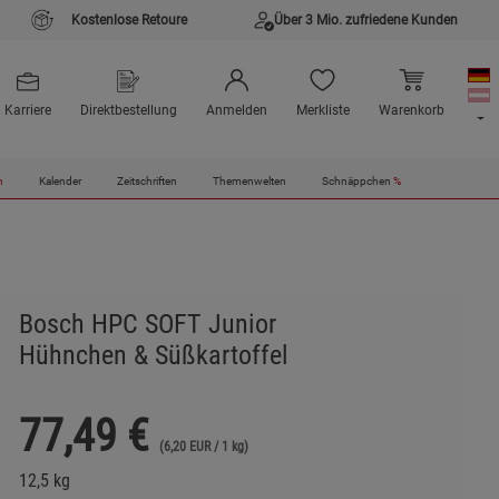
Kostenlose Retoure
Über 3 Mio. zufriedene Kunden
Karriere
Direktbestellung
Anmelden
Merkliste
Warenkorb
n
Kalender
Zeitschriften
Themenwelten
Schnäppchen
%
Bosch HPC SOFT Junior
Hühnchen & Süßkartoffel
77,49
€
(6,20 EUR / 1 kg)
12,5 kg