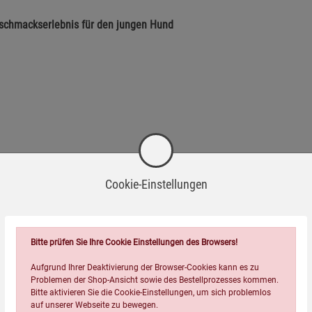
schmackserlebnis für den jungen Hund
besonders für ernährungssensible Junghunde geeignet, die
Cookie-Einstellungen
nquelle und hochverdaulicher Süßkartoffel verwöhnen Sie Ihren
okette (19 % Feuchte) macht dieses Futter zu einem besonderen
Bitte prüfen Sie Ihre Cookie Einstellungen des Browsers!
ers verträglich.
Aufgrund Ihrer Deaktivierung der Browser-Cookies kann es zu
icht hat, kann man schrittweise auf eine Adult-Sorte
Problemen der Shop-Ansicht sowie des Bestellprozesses kommen.
Bitte aktivieren Sie die Cookie-Einstellungen, um sich problemlos
auf unserer Webseite zu bewegen.