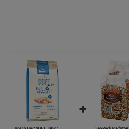
Bosch HPC SOFT Junior
3er-Pack Igelfutter