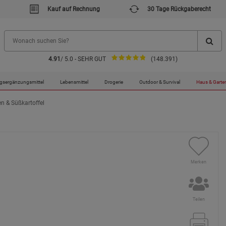
Kauf auf Rechnung
30 Tage Rückgaberecht
4.91
/ 5.0 - SEHR GUT
(148.391)
gsergänzungsmittel
Lebensmittel
Drogerie
Outdoor & Survival
Haus & Garte
 & Süßkartoffel
Merken
Teilen