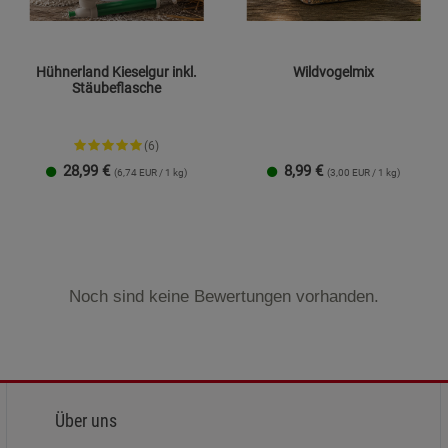
Hühnerland Kieselgur inkl.
Wildvogelmix
Stäubeflasche
(6)
28,99
€
8,99
€
(6,74 EUR / 1 kg)
(3,00 EUR / 1 kg)
Noch sind keine Bewertungen vorhanden.
Über uns