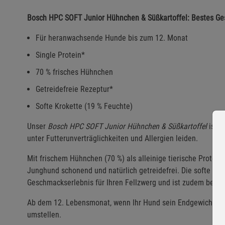
Bosch HPC SOFT Junior Hühnchen & Süßkartoffel: Bestes Ge
Für heranwachsende Hunde bis zum 12. Monat
Single Protein*
70 % frisches Hühnchen
Getreidefreie Rezeptur*
Softe Krokette (19 % Feuchte)
Unser
Bosch HPC SOFT Junior Hühnchen & Süßkartoffel
ist 
unter Futterunverträglichkeiten und Allergien leiden.
Mit frischem Hühnchen (70 %) als alleinige tierische Protei
Junghund schonend und natürlich getreidefrei. Die softe Kr
Geschmackserlebnis für Ihren Fellzwerg und ist zudem besond
Ab dem 12. Lebensmonat, wenn Ihr Hund sein Endgewicht erre
umstellen.