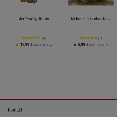
e
3er-Pack Igelfutter
Meisenknödel ohne Netz
(74)
(1)
12,99
€
8,99
€
(8,66 EUR / 1 kg)
(0,30 EUR / 1 St)
Kontakt