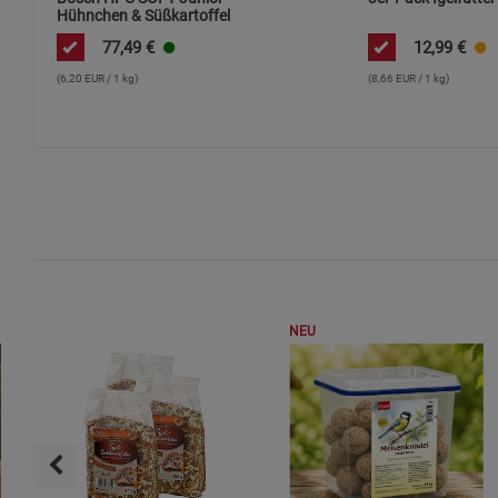
Hühnchen & Süßkartoffel
77,49
€
12,99
€
(6,20 EUR / 1 kg)
(8,66 EUR / 1 kg)
NEU