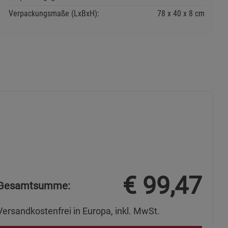
s
Verpackungsmaße (LxBxH):
78
40
8
cm
ies
€
99,47
Gesamtsumme:
Versandkostenfrei in Europa, inkl. MwSt.