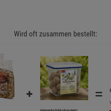
Statistik Cookies (2)
Statistik Cookie
Beschreibung Statistik Cookies
Cookie-Informationen
anzeigen
Wird oft zusammen bestellt:
Marketing Cookies (3)
Marketing Cook
Beschreibung Marketing Cookies
Cookie-Informationen
anzeigen
Datenschutzerklärung
Impressum
=
Meisenknödel ohne Netz