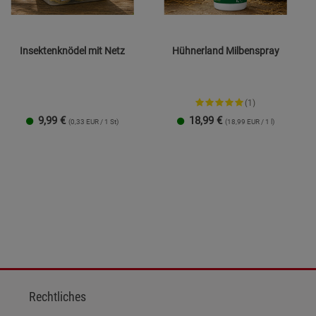
Insektenknödel mit Netz
Hühnerland Milbenspray
(1)
9,99
€
18,99
€
(0,33 EUR / 1 St)
(18,99 EUR / 1 l)
Rechtliches