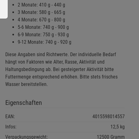
2 Monate: 410 g - 440 g
3 Monate: 580 g - 665 g
4 Monate: 670 g - 800 g
5-6 Monate: 740 g - 900 g
6-9 Monate: 750 g - 930 g
9-12 Monate: 740 g - 920 g
ie Gruppe
Diese Angaben sind Richtwerte. Der individuelle Bedarf
hängt von Faktoren wie Alter, Rasse, Aktivität und
Haltungsbedingung ab. Bei gesteigerter Aktivität bitte
Futtermenge entsprechend erhöhen. Bitte stets frisches
Wasser bereitstellen.
Eigenschaften
okies
EAN:
4015598014557
Infos:
12,5 kg
Verpackungsgewicht:
12500 Gramm