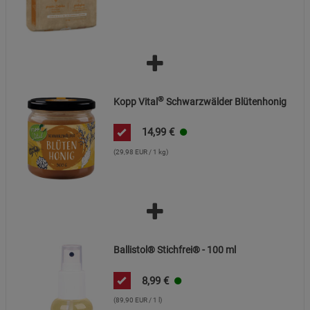
®
Kopp Vital
Schwarzwälder Blütenhonig
14,99
€
(29,98 EUR / 1 kg)
Ballistol® Stichfrei® - 100 ml
8,99
€
(89,90 EUR / 1 l)