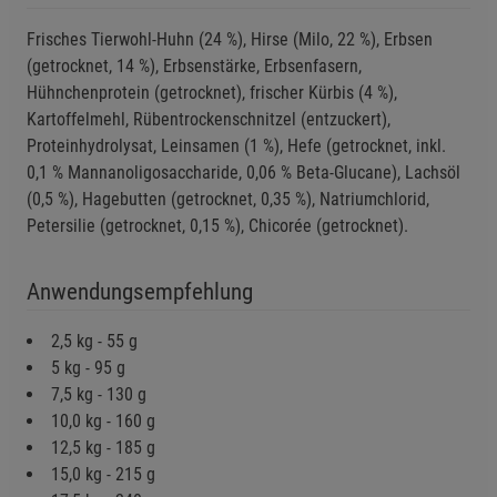
Funktionale Cookies (1)
Beschreibung Funktionale Cookies
Frisches Tierwohl-Huhn (24 %), Hirse (Milo, 22 %), Erbsen
(getrocknet, 14 %), Erbsenstärke, Erbsenfasern,
Cookie-Informationen
anzeigen
Hühnchenprotein (getrocknet), frischer Kürbis (4 %),
Kartoffelmehl, Rübentrockenschnitzel (entzuckert),
Statistik Cookies (2)
Statistik Cookies
Proteinhydrolysat, Leinsamen (1 %), Hefe (getrocknet, inkl.
Beschreibung Statistik Cookies
0,1 % Mannanoligosaccharide, 0,06 % Beta-Glucane), Lachsöl
(0,5 %), Hagebutten (getrocknet, 0,35 %), Natriumchlorid,
Cookie-Informationen
anzeigen
Petersilie (getrocknet, 0,15 %), Chicorée (getrocknet).
Marketing Cookies (3)
Marketing Cookies
Anwendungsempfehlung
Beschreibung Marketing Cookies
Cookie-Informationen
anzeigen
2,5 kg - 55 g
5 kg - 95 g
Datenschutzerklärung
Impressum
7,5 kg - 130 g
10,0 kg - 160 g
12,5 kg - 185 g
15,0 kg - 215 g