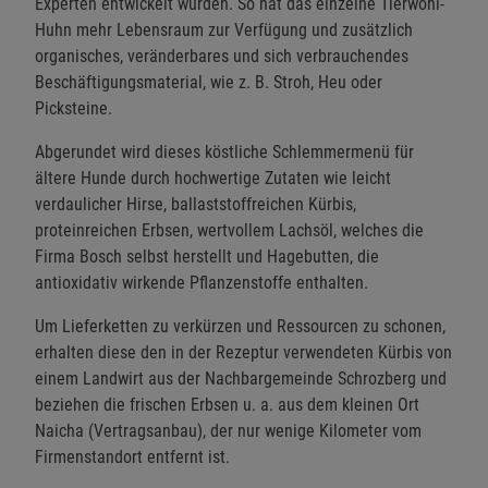
Experten entwickelt wurden. So hat das einzelne Tierwohl-
Huhn mehr Lebensraum zur Verfügung und zusätzlich
organisches, veränderbares und sich verbrauchendes
Beschäftigungsmaterial, wie z. B. Stroh, Heu oder
Picksteine.
Abgerundet wird dieses köstliche Schlemmermenü für
ältere Hunde durch hochwertige Zutaten wie leicht
verdaulicher Hirse, ballaststoffreichen Kürbis,
proteinreichen Erbsen, wertvollem Lachsöl, welches die
Firma Bosch selbst herstellt und Hagebutten, die
antioxidativ wirkende Pflanzenstoffe enthalten.
Um Lieferketten zu verkürzen und Ressourcen zu schonen,
erhalten diese den in der Rezeptur verwendeten Kürbis von
einem Landwirt aus der Nachbargemeinde Schrozberg und
beziehen die frischen Erbsen u. a. aus dem kleinen Ort
Naicha (Vertragsanbau), der nur wenige Kilometer vom
Firmenstandort entfernt ist.