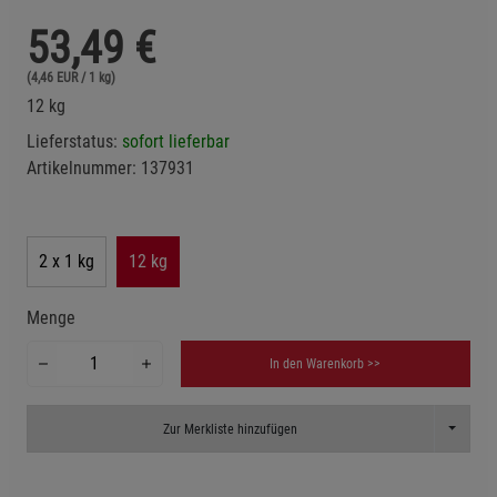
53,49
€
(4,46 EUR / 1 kg)
12 kg
Lieferstatus:
sofort lieferbar
Artikelnummer:
137931
2 x 1 kg
12 kg
Menge
In den Warenkorb >>
Toggle D
Zur Merkliste hinzufügen