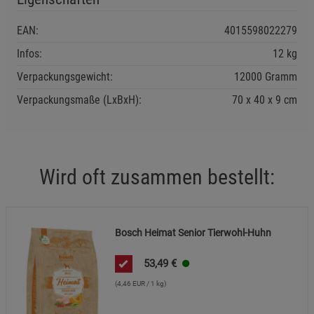
EAN:
4015598022279
Infos:
12 kg
Verpackungsgewicht:
12000 Gramm
Verpackungsmaße (LxBxH):
70
40
9
cm
Wird oft zusammen bestellt:
Bosch Heimat Senior Tierwohl-Huhn
53,49
€
(4,46 EUR / 1 kg)