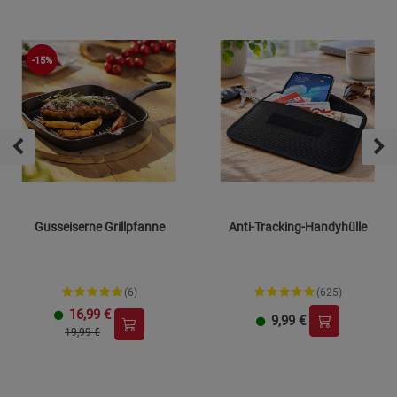
-15%
Gusseiserne Grillpfanne
Anti-Tracking-Handyhülle
(6)
(625)
16,99
€
9,99
€
19,99 €