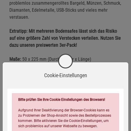
problemlos zusammengerolltes Bargeld, Münzen, Schmuck,
Diamanten, Edelmetalle, USB-Sticks und vieles mehr
verstauen.
Extratipp: Mit mehreren Bodensafes lässt sich das Risiko
auf eine größere Zahl von Verstecken verteilen. Nutzen Sie
dazu unseren preiswerten 3er-Pack!
Maße:
50 x 225 mm (Durchmesser x Länge)
Gewicht:
755 g
Innendurchmesser:
45 mm
Cookie-Einstellungen
Warnhinweise / Sicherheitsinformationen
Bitte prüfen Sie Ihre Cookie Einstellungen des Browsers!
Warnhinweise
Aufgrund Ihrer Deaktivierung der Browser-Cookies kann es
zu Problemen der Shop-Ansicht sowie des Bestellprozesses
Stellen Sie sicher, dass der Bodensafe fest und
kommen. Bitte aktivieren Sie die Cookie-Einstellungen, um
sich problemlos auf unserer Webseite zu bewegen.
sicher verschlossen ist, bevor Sie ihn verwenden oder