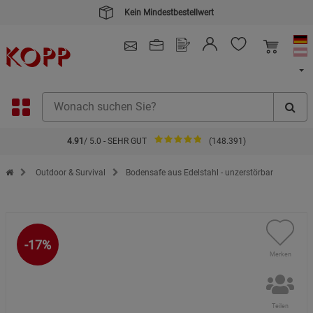
Kein Mindestbestellwert
4.91
/ 5.0 - SEHR GUT
(148.391)
Zur Startseite des Kopp Verlag Online-Shop
Outdoor & Survival
Bodensafe aus Edelstahl - unzerstörbar
-17%
Merken
Teilen