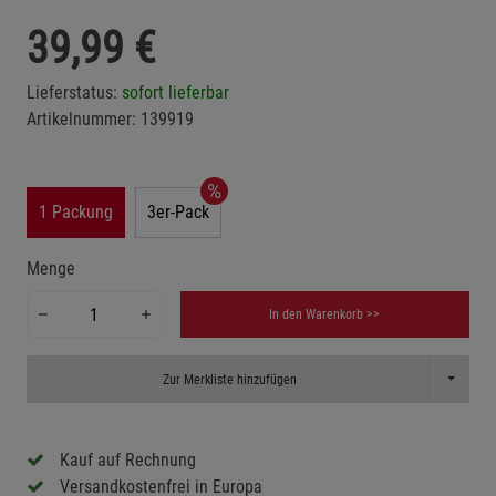
39,99
€
Lieferstatus:
sofort lieferbar
Artikelnummer:
139919
1 Packung
3er-Pack
Menge
In den Warenkorb >>
Toggle D
Zur Merkliste hinzufügen
Kauf auf Rechnung
Versandkostenfrei in Europa