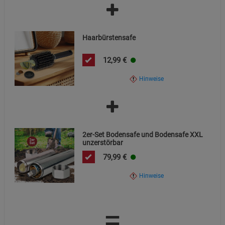
Statistik Cookies (2)
Statistik Cookies
Beschreibung Statistik Cookies
Haarbürstensafe
Cookie-Informationen
anzeigen
12,99
€
Marketing Cookies (3)
Marketing Cookies
Hinweise
Beschreibung Marketing Cookies
Cookie-Informationen
anzeigen
Datenschutzerklärung
Impressum
2er-Set Bodensafe und Bodensafe XXL
unzerstörbar
79,99
€
Hinweise
=