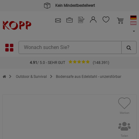
Kein Mindestbestellwert
4.91
/ 5.0 - SEHR GUT
(148.391)
Zur Startseite des Kopp Verlag Online-Shop
Outdoor & Survival
Bodensafe aus Edelstahl - unzerstörbar
Merken
Teilen