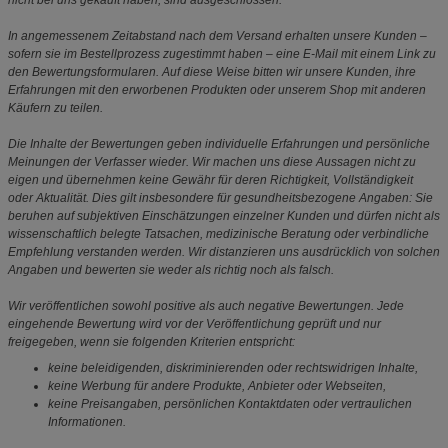
nicht bei uns gekauft haben, sind ausgeschlossen.
In angemessenem Zeitabstand nach dem Versand erhalten unsere Kunden –
sofern sie im Bestellprozess zugestimmt haben – eine E-Mail mit einem Link zu
den Bewertungsformularen. Auf diese Weise bitten wir unsere Kunden, ihre
Erfahrungen mit den erworbenen Produkten oder unserem Shop mit anderen
Käufern zu teilen.
Die Inhalte der Bewertungen geben individuelle Erfahrungen und persönliche
Meinungen der Verfasser wieder. Wir machen uns diese Aussagen nicht zu
eigen und übernehmen keine Gewähr für deren Richtigkeit, Vollständigkeit
oder Aktualität. Dies gilt insbesondere für gesundheitsbezogene Angaben: Sie
beruhen auf subjektiven Einschätzungen einzelner Kunden und dürfen nicht als
wissenschaftlich belegte Tatsachen, medizinische Beratung oder verbindliche
Empfehlung verstanden werden. Wir distanzieren uns ausdrücklich von solchen
Angaben und bewerten sie weder als richtig noch als falsch.
Wir veröffentlichen sowohl positive als auch negative Bewertungen. Jede
eingehende Bewertung wird vor der Veröffentlichung geprüft und nur
freigegeben, wenn sie folgenden Kriterien entspricht:
keine beleidigenden, diskriminierenden oder rechtswidrigen Inhalte,
keine Werbung für andere Produkte, Anbieter oder Webseiten,
keine Preisangaben, persönlichen Kontaktdaten oder vertraulichen
Informationen.