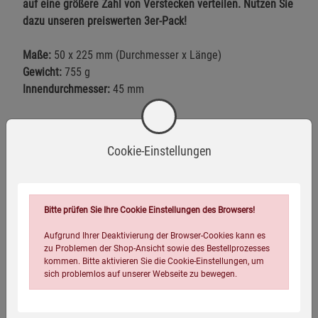
auf eine größere Zahl von Verstecken verteilen. Nutzen Sie
dazu unseren preiswerten 3er-Pack!
Maße:
50 x 225 mm (Durchmesser x Länge)
Gewicht:
755 g
Innendurchmesser:
45 mm
Warnhinweise / Sicherheitsinformationen
Cookie-Einstellungen
Warnhinweise
Stellen Sie sicher, dass der Bodensafe fest und
Bitte prüfen Sie Ihre Cookie Einstellungen des Browsers!
sicher verschlossen ist, bevor Sie ihn verwenden oder
Mehr anzeigen
Aufgrund Ihrer Deaktivierung der Browser-Cookies kann es
vergraben.
zu Problemen der Shop-Ansicht sowie des Bestellprozesses
kommen. Bitte aktivieren Sie die Cookie-Einstellungen, um
Herstellerinformationen
Verwenden Sie nur geeignetes Material wie Hanf oder
sich problemlos auf unserer Webseite zu bewegen.
Teflonband, um die Achtkant-Verschlusskappe luft- und
wasserdicht abzudichten.