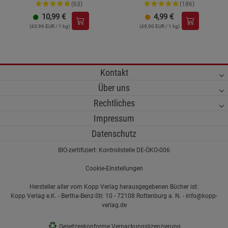
(63)
(186)
10,99
€
4,99
€
(43,96 EUR / 1 kg)
(49,90 EUR / 1 kg)
Kontakt
Über uns
Rechtliches
Impressum
Datenschutz
BIO-zertifiziert: Kontrollstelle DE-ÖKO-006
Cookie-Einstellungen
Hersteller aller vom Kopp Verlag herausgegebenen Bücher ist:
Kopp Verlag e.K. - Bertha-Benz-Str. 10 - 72108 Rottenburg a. N. - info@kopp-
verlag.de
♻
Gesetzeskonforme Verpackungslizenzierung