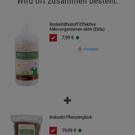
Wird oft zusammen bestellt:
Marketing Cookies (3)
Marketing Cookies
Beschreibung Marketing Cookies
Bodenhilfsstoff Effektive
Mikroorganismen aktiv (EMa)
Cookie-Informationen
anzeigen
7,99
€
Datenschutzerklärung
Impressum
Hinweise
Bokashi Pflanzenglück
19,99
€