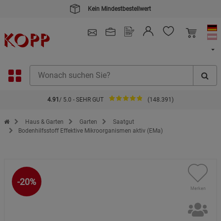
Kein Mindestbestellwert
4.91
/ 5.0 - SEHR GUT
(148.391)
Zur Startseite des Kopp Verlag Online-Shop
Haus & Garten
Garten
Saatgut
Bodenhilfsstoff Effektive Mikroorganismen aktiv (EMa)
-20%
Merken