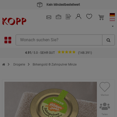
Kein Mindestbestellwert
4.91
/ 5.0 - SEHR GUT
(148.391)
Zur Startseite des Kopp Verlag Online-Shop
Drogerie
Birkengold ® Zahnpulver Minze
Merken
Teilen