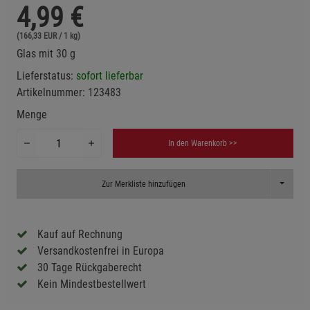
4,99
€
(166,33 EUR / 1 kg)
Glas mit 30 g
Lieferstatus:
sofort lieferbar
Artikelnummer:
123483
Menge
In den Warenkorb >>
Toggle D
Zur Merkliste hinzufügen
Kauf auf Rechnung
Versandkostenfrei in Europa
30 Tage Rückgaberecht
Kein Mindestbestellwert