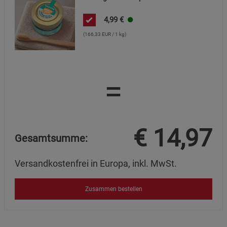
4,99
€
Marketing Cookies (3)
Marketing Cookies
(166,33 EUR / 1 kg)
Beschreibung Marketing Cookies
Cookie-Informationen
anzeigen
=
Datenschutzerklärung
Impressum
€
14,97
Gesamtsumme:
Versandkostenfrei in Europa, inkl. MwSt.
Zusammen bestellen