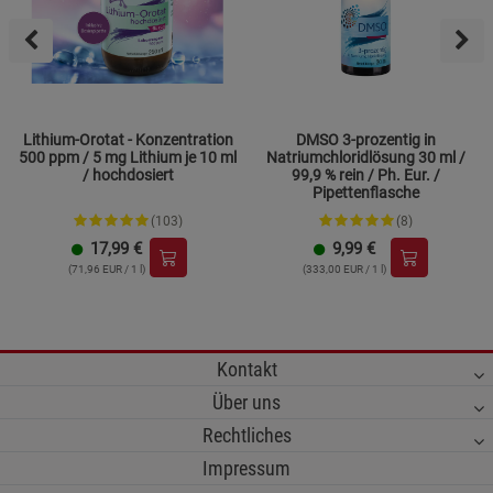
Lithium-Orotat - Konzentration
DMSO 3-prozentig in
500 ppm / 5 mg Lithium je 10 ml
Natriumchloridlösung 30 ml /
/ hochdosiert
99,9 % rein / Ph. Eur. /
Pipettenflasche
(103)
(8)
17,99
€
9,99
€
(71,96 EUR / 1 l)
(333,00 EUR / 1 l)
Kontakt
Über uns
Rechtliches
Impressum