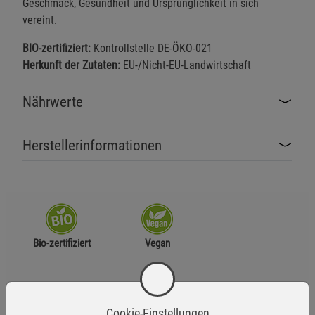
Geschmack, Gesundheit und Ursprünglichkeit in sich
vereint.
BIO-zertifiziert:
Kontrollstelle DE-ÖKO-021
Herkunft der Zutaten:
EU-/Nicht-EU-Landwirtschaft
Nährwerte
Herstellerinformationen
Bio-zertifiziert
Vegan
Zutaten
Cookie-Einstellungen