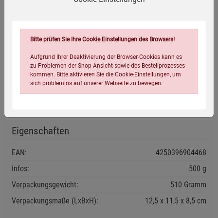
100% Bio Aroniabeeren* getrocknet
*aus kontrolliert biologischem Anbau
Bitte prüfen Sie Ihre Cookie Einstellungen des Browsers!
Anwendungsempfehlung
Aufgrund Ihrer Deaktivierung der Browser-Cookies kann es
zu Problemen der Shop-Ansicht sowie des Bestellprozesses
kommen. Bitte aktivieren Sie die Cookie-Einstellungen, um
Geöffnete Packung stets gut verschließen, trocken und vor
sich problemlos auf unserer Webseite zu bewegen.
Wärme geschützt lagern.
Mindestens haltbar bis: siehe Verpackung.
Eigenschaften
EAN:
4250396904468
Infos:
500 g
Einstellungen speichern für die Gruppe
Einstellungen speichern für die Gruppe
Verpackungsgewicht:
510 Gramm
Einstellungen speichern für die Gruppe
Zurück
Einwilligung nicht erteilen
Verpackungsmaße (LxBxH):
12,5
11,5
8,5
cm