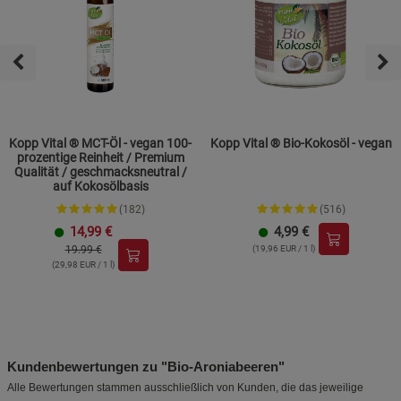
Kopp Vital ® MCT-Öl - vegan 100-
Kopp Vital ® Bio-Kokosöl - vegan
prozentige Reinheit / Premium
Qualität / geschmacksneutral /
auf Kokosölbasis
(182)
(516)
14,99
€
4,99
€
19.99 €
(19,96 EUR / 1 l)
(29,98 EUR / 1 l)
Kundenbewertungen zu "Bio-Aroniabeeren"
Alle Bewertungen stammen ausschließlich von Kunden, die das jeweilige