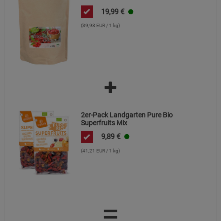
19,99
€
Datenschutzerklärung
Impressum
(39,98 EUR / 1 kg)
2er-Pack Landgarten Pure Bio
Superfruits Mix
9,89
€
(41,21 EUR / 1 kg)
=