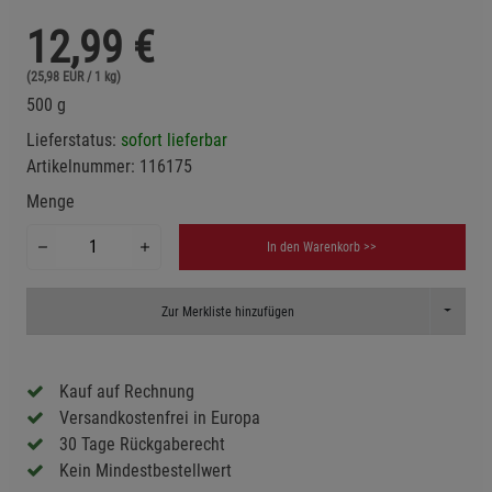
12,99
€
(25,98 EUR / 1 kg)
500 g
Lieferstatus:
sofort lieferbar
Artikelnummer:
116175
Menge
In den Warenkorb >>
Toggle D
Zur Merkliste hinzufügen
Kauf auf Rechnung
Versandkostenfrei in Europa
30 Tage Rückgaberecht
Kein Mindestbestellwert