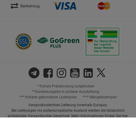
* frühere Preisbindung aufgehoben
**Sonderausgabe in anderer Ausstattung
*** früherer gebundener Ladenpreis
**** Mängelexemplar
Versandkostenfreie Lieferung innerhalb Europas.
Bei Lieferungen ins außereuropäische Ausland werden die tatsächlich
anfallenden Versandkosten berechnet. Mehr Informationen finden Sie
hier
.
Preisangaben inkl. gesetzl. MwSt. und ggf. zzgl.
Versandkosten.