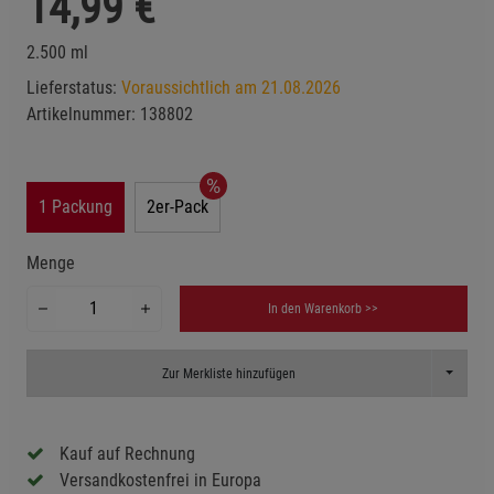
14,99
€
2.500 ml
Lieferstatus:
Voraussichtlich am 21.08.2026
Artikelnummer:
138802
1 Packung
2er-Pack
Menge
In den Warenkorb >>
Toggle D
Zur Merkliste hinzufügen
Kauf auf Rechnung
Versandkostenfrei in Europa