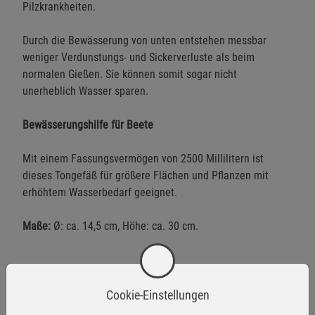
Pilzkrankheiten.
Durch die Bewässerung von unten entstehen messbar
weniger Verdunstungs- und Sickerverluste als beim
normalen Gießen. Sie können somit sogar nicht
unerheblich Wasser sparen.
Bewässerungshilfe für Beete
Mit einem Fassungsvermögen von 2500 Millilitern ist
dieses Tongefäß für größere Flächen und Pflanzen mit
erhöhtem Wasserbedarf geeignet.
Maße:
Ø: ca. 14,5 cm, Höhe: ca. 30 cm.
Warnhinweise / Sicherheitsinformationen
Cookie-Einstellungen
Warnhinweise