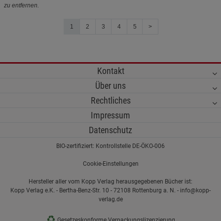
zu entfernen.
1
2
3
4
5
>
Kontakt
Über uns
Rechtliches
Impressum
Datenschutz
BIO-zertifiziert: Kontrollstelle DE-ÖKO-006
Cookie-Einstellungen
Hersteller aller vom Kopp Verlag herausgegebenen Bücher ist:
Kopp Verlag e.K. - Bertha-Benz-Str. 10 - 72108 Rottenburg a. N. - info@kopp-
verlag.de
♻
Gesetzeskonforme Verpackungslizenzierung