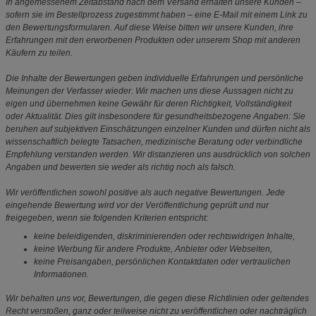
In angemessenem Zeitabstand nach dem Versand erhalten unsere Kunden –
sofern sie im Bestellprozess zugestimmt haben – eine E-Mail mit einem Link zu
den Bewertungsformularen. Auf diese Weise bitten wir unsere Kunden, ihre
Erfahrungen mit den erworbenen Produkten oder unserem Shop mit anderen
Käufern zu teilen.
Die Inhalte der Bewertungen geben individuelle Erfahrungen und persönliche
Meinungen der Verfasser wieder. Wir machen uns diese Aussagen nicht zu
eigen und übernehmen keine Gewähr für deren Richtigkeit, Vollständigkeit
oder Aktualität. Dies gilt insbesondere für gesundheitsbezogene Angaben: Sie
beruhen auf subjektiven Einschätzungen einzelner Kunden und dürfen nicht als
wissenschaftlich belegte Tatsachen, medizinische Beratung oder verbindliche
Empfehlung verstanden werden. Wir distanzieren uns ausdrücklich von solchen
Angaben und bewerten sie weder als richtig noch als falsch.
Wir veröffentlichen sowohl positive als auch negative Bewertungen. Jede
eingehende Bewertung wird vor der Veröffentlichung geprüft und nur
freigegeben, wenn sie folgenden Kriterien entspricht:
keine beleidigenden, diskriminierenden oder rechtswidrigen Inhalte,
keine Werbung für andere Produkte, Anbieter oder Webseiten,
keine Preisangaben, persönlichen Kontaktdaten oder vertraulichen
Informationen.
Wir behalten uns vor, Bewertungen, die gegen diese Richtlinien oder geltendes
Recht verstoßen, ganz oder teilweise nicht zu veröffentlichen oder nachträglich