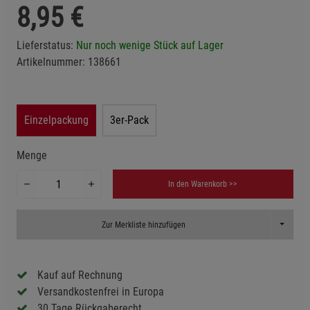
8,95
€
Lieferstatus:
Nur noch wenige Stück auf Lager
Artikelnummer:
138661
Einzelpackung
3er-Pack
Menge
In den Warenkorb >>
Toggle D
Zur Merkliste hinzufügen
Kauf auf Rechnung
Versandkostenfrei in Europa
30 Tage Rückgaberecht