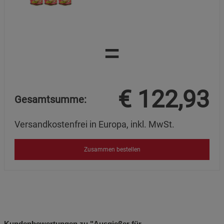
Cookie-Informationen
anzeigen
Marketing Cookies (3)
Marketing Cookies
=
Beschreibung Marketing Cookies
Cookie-Informationen
anzeigen
Datenschutzerklärung
Impressum
€
122,93
Gesamtsumme:
Versandkostenfrei in Europa, inkl. MwSt.
Zusammen bestellen
Kundenbewertungen zu "Ausgießer für