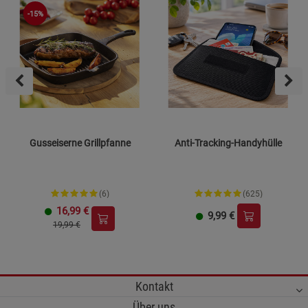
-15%
Gusseiserne Grillpfanne
Anti-Tracking-Handyhülle
(6)
(625)
16,99
€
9,99
€
19,99 €
Kontakt
Über uns