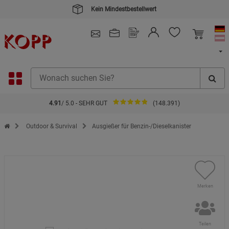
Kein Mindestbestellwert
4.91
/ 5.0 - SEHR GUT
(148.391)
Zur Startseite des Kopp Verlag Online-Shop
Outdoor & Survival
Ausgießer für Benzin-/Dieselkanister
Merken
Teilen