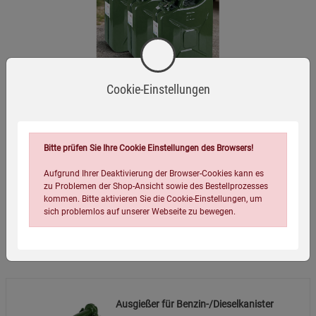
Benzin- und Dieselkanistern mit 21 mm
Rüsseldurchmesser.
Länge:
ca. 30 cm.
Varianten:
Erhältlich einzeln oder als 3er-Pack.
Cookie-Einstellungen
Entsorgung:
Bitte beachten Sie die örtlichen
3er-Pack Benzin-/Dieselkanister
Vorschriften zur Entsorgung von Kunststoffprodukten.
Bitte prüfen Sie Ihre Cookie Einstellungen des Browsers!
(48)
Aufgrund Ihrer Deaktivierung der Browser-Cookies kann es
zu Problemen der Shop-Ansicht sowie des Bestellprozesses
79,99
€
kommen. Bitte aktivieren Sie die Cookie-Einstellungen, um
sich problemlos auf unserer Webseite zu bewegen.
Wird oft zusammen bestellt:
Ausgießer für Benzin-/Dieselkanister