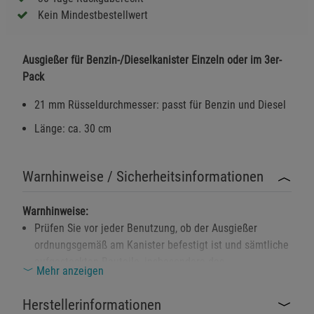
Kein Mindestbestellwert
Ausgießer für Benzin-/Dieselkanister Einzeln oder im 3er-
Pack
21 mm Rüsseldurchmesser: passt für Benzin und Diesel
Länge: ca. 30 cm
Warnhinweise / Sicherheitsinformationen
Warnhinweise:
Prüfen Sie vor jeder Benutzung, ob der Ausgießer
ordnungsgemäß am Kanister befestigt ist und sämtliche
aufgesteckten Bauteile, insbesondere das
Mehr anzeigen
Reduzierstück, fest sitzen.
Der Ausgießer ist ausschließlich für die Verwendung mit
Herstellerinformationen