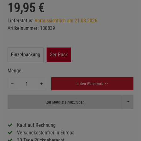
19,95
€
Lieferstatus:
Voraussichtlich am 21.08.2026
Artikelnummer:
138839
Einzelpackung
3er-Pack
Menge
In den Warenkorb >>
Toggle D
Zur Merkliste hinzufügen
Kauf auf Rechnung
Versandkostenfrei in Europa
30 Tage Rückgaberecht