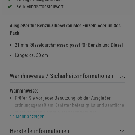
Kein Mindestbestellwert
Ausgießer für Benzin-/Dieselkanister Einzeln oder im 3er-
Pack
21 mm Rüsseldurchmesser: passt für Benzin und Diesel
Länge: ca. 30 cm
Warnhinweise / Sicherheitsinformationen
Warnhinweise:
Prüfen Sie vor jeder Benutzung, ob der Ausgießer
ordnungsgemäß am Kanister befestigt ist und sämtliche
aufgesteckten Bauteile, insbesondere das
Mehr anzeigen
Reduzierstück, fest sitzen.
Der Ausgießer ist ausschließlich für die Verwendung mit
Herstellerinformationen