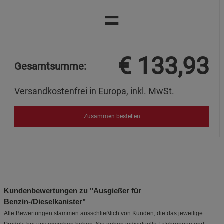
=
Marketing Cookies (3)
Marketing Cookies
Beschreibung Marketing Cookies
Cookie-Informationen
anzeigen
€
133,93
Gesamtsumme:
Datenschutzerklärung
Impressum
Versandkostenfrei in Europa, inkl. MwSt.
Zusammen bestellen
Kundenbewertungen zu "Ausgießer für
Benzin-/Dieselkanister"
Alle Bewertungen stammen ausschließlich von Kunden, die das jeweilige