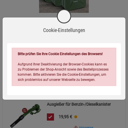
Benzin- und Dieselkanistern mit 21 mm
Rüsseldurchmesser.
Länge:
ca. 30 cm.
3er-Pack Benzin-/Dieselkanister
Cookie-Einstellungen
Varianten:
Erhältlich einzeln oder als 3er-Pack.
Entsorgung:
Bitte beachten Sie die örtlichen
Vorschriften zur Entsorgung von Kunststoffprodukten.
(48)
Bitte prüfen Sie Ihre Cookie Einstellungen des Browsers!
79,99
€
Aufgrund Ihrer Deaktivierung der Browser-Cookies kann es
zu Problemen der Shop-Ansicht sowie des Bestellprozesses
kommen. Bitte aktivieren Sie die Cookie-Einstellungen, um
Wird oft zusammen bestellt:
sich problemlos auf unserer Webseite zu bewegen.
Ausgießer für Benzin-/Dieselkanister
19,95
€
Hinweise