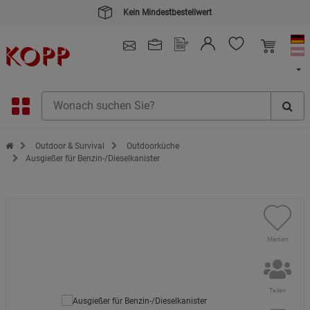
Kein Mindestbestellwert
4.91
/ 5.0 - SEHR GUT
(148.391)
Zur Startseite des Kopp Verlag Online-Shop
Outdoor & Survival
Outdoorküche
Ausgießer für Benzin-/Dieselkanister
Merken
Teilen