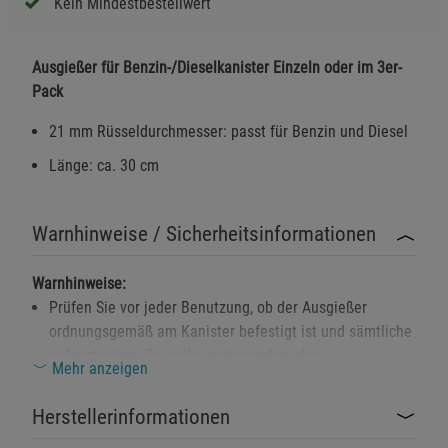
Kein Mindestbestellwert
Ausgießer für Benzin-/Dieselkanister Einzeln oder im 3er-
Pack
21 mm Rüsseldurchmesser: passt für Benzin und Diesel
Länge: ca. 30 cm
Warnhinweise / Sicherheitsinformationen
Warnhinweise:
Prüfen Sie vor jeder Benutzung, ob der Ausgießer
ordnungsgemäß am Kanister befestigt ist und sämtliche
aufgesteckten Bauteile, insbesondere das
Mehr anzeigen
Reduzierstück, fest sitzen.
Der Ausgießer ist ausschließlich für die Verwendung mit
Herstellerinformationen
Benzin und Diesel zugelassen.