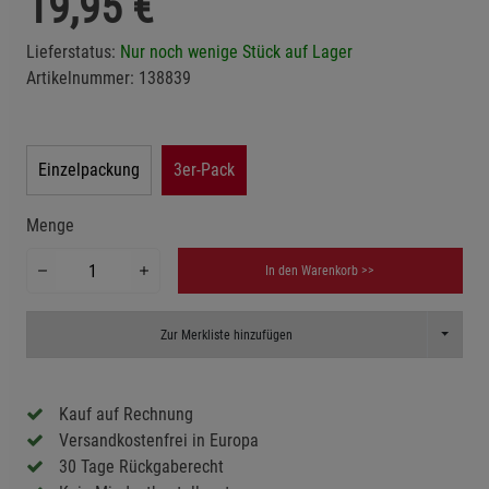
19,95
€
Lieferstatus:
Nur noch wenige Stück auf Lager
Artikelnummer:
138839
Einzelpackung
3er-Pack
Menge
In den Warenkorb >>
Toggle D
Zur Merkliste hinzufügen
Kauf auf Rechnung
Versandkostenfrei in Europa
30 Tage Rückgaberecht