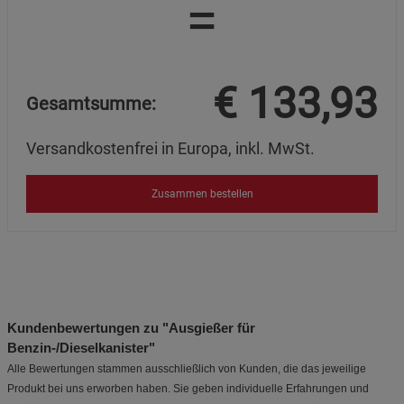
=
Cookie-Informationen
anzeigen
Marketing Cookies (3)
Marketing Cookies
€
133,93
Beschreibung Marketing Cookies
Gesamtsumme:
Cookie-Informationen
anzeigen
Versandkostenfrei in Europa, inkl. MwSt.
Datenschutzerklärung
Impressum
Zusammen bestellen
Kundenbewertungen zu "Ausgießer für
Benzin-/Dieselkanister"
Alle Bewertungen stammen ausschließlich von Kunden, die das jeweilige
Produkt bei uns erworben haben. Sie geben individuelle Erfahrungen und