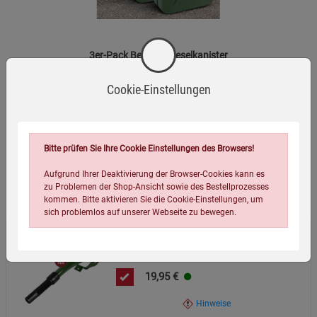
Rüsseldurchmesser.
Länge:
ca. 30 cm.
3er-Pack Benzin-/Dieselkanister
Varianten:
Erhältlich einzeln oder als 3er-Pack.
Entsorgung:
Bitte beachten Sie die örtlichen
Cookie-Einstellungen
Vorschriften zur Entsorgung von Kunststoffprodukten.
(48)
79,99
€
Bitte prüfen Sie Ihre Cookie Einstellungen des Browsers!
Aufgrund Ihrer Deaktivierung der Browser-Cookies kann es
Wird oft zusammen bestellt:
zu Problemen der Shop-Ansicht sowie des Bestellprozesses
kommen. Bitte aktivieren Sie die Cookie-Einstellungen, um
sich problemlos auf unserer Webseite zu bewegen.
Ausgießer für Benzin-/Dieselkanister
19,95
€
Hinweise