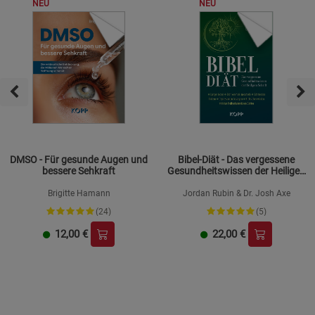
NEU
NEU
DMSO - Für gesunde Augen und
Bibel-Diät - Das vergessene
bessere Sehkraft
Gesundheitswissen der Heiligen
Schrift
Brigitte Hamann
Jordan Rubin & Dr. Josh Axe
(24)
(5)
12,00
€
22,00
€