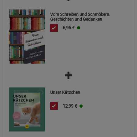
Cookie-Informationen
anzeigen
Vom Schreiben und Schmökern.
Geschichten und Gedanken
Datenschutzerklärung
Impressum
6,95
€
Unser Kätzchen
12,99
€