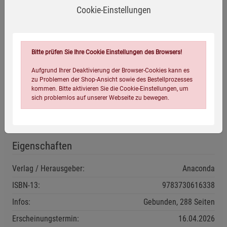
Cookie-Einstellungen
Die in diesem Band versammelten acht Kurzgeschichten
des für seine Erfindung gefeierten französischen
Schriftstellers Maurice Leblanc können auch unabhängig
Bitte prüfen Sie Ihre Cookie Einstellungen des Browsers!
voneinander gelesen werden. Der Klassiker ist neu
übersetzt von Felix Mayer.
Aufgrund Ihrer Deaktivierung der Browser-Cookies kann es
zu Problemen der Shop-Ansicht sowie des Bestellprozesses
kommen. Bitte aktivieren Sie die Cookie-Einstellungen, um
Herstellerinformationen
sich problemlos auf unserer Webseite zu bewegen.
Eigenschaften
Verlag / Herausgeber:
Anaconda
ISBN-13:
9783730616338
Einstellungen speichern für die Gruppe
Einstellungen speichern für die Gruppe
Infos:
Gebunden, 288 Seiten
Einstellungen speichern für die Gruppe
Zurück
Einwilligung nicht erteilen
Erscheinungstermin:
16.04.2026