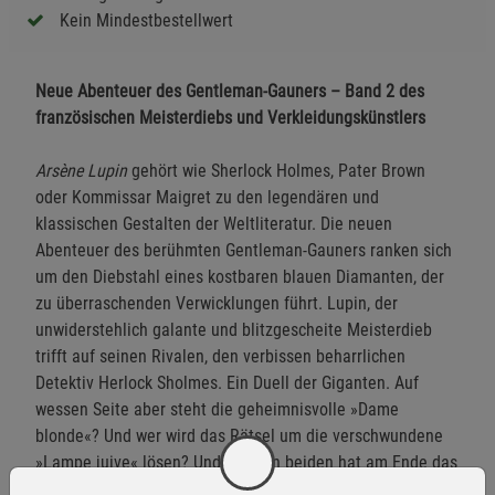
Kein Mindestbestellwert
Neue Abenteuer des Gentleman-Gauners – Band 2 des
französischen Meisterdiebs und Verkleidungskünstlers
Arsène Lupin
gehört wie Sherlock Holmes, Pater Brown
oder Kommissar Maigret zu den legendären und
klassischen Gestalten der Weltliteratur. Die neuen
Abenteuer des berühmten Gentleman-Gauners ranken sich
um den Diebstahl eines kostbaren blauen Diamanten, der
zu überraschenden Verwicklungen führt. Lupin, der
unwiderstehlich galante und blitzgescheite Meisterdieb
trifft auf seinen Rivalen, den verbissen beharrlichen
Detektiv Herlock Sholmes. Ein Duell der Giganten. Auf
wessen Seite aber steht die geheimnisvolle »Dame
blonde«? Und wer wird das Rätsel um die verschwundene
»Lampe juive« lösen? Und wer von beiden hat am Ende das
letzte Wort?