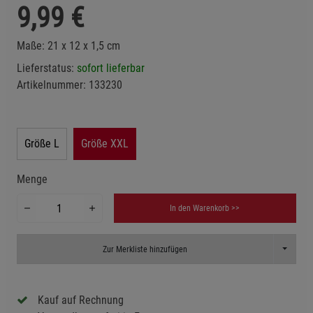
9,99
€
Maße: 21 x 12 x 1,5 cm
Lieferstatus:
sofort lieferbar
Artikelnummer:
133230
Größe L
Größe XXL
Menge
In den Warenkorb >>
Toggle D
Zur Merkliste hinzufügen
Kauf auf Rechnung