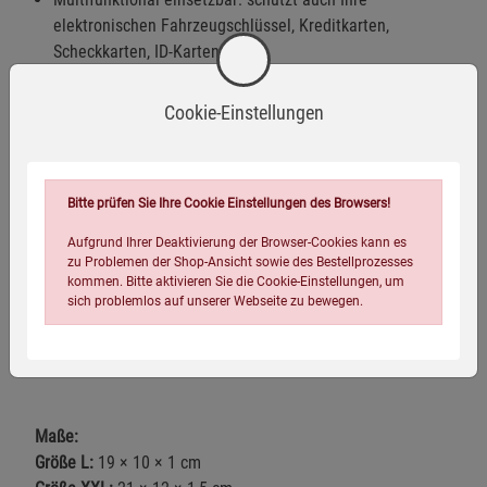
elektronischen Fahrzeugschlüssel, Kreditkarten,
Scheckkarten, ID-Karten usw.
Enthält zwei Fächer: Das hintere ist das geschützte
Cookie-Einstellungen
Fach, im vorderen können Sie zum Beispiel Bargeld oder
sonstige persönliche Gegenstände aufbewahren.
Schützt nicht nur Ihre Privatsphäre, sondern auch Ihre
Gesundheit vor schädlichen Strahlen (u.a. ideal für
Bitte prüfen Sie Ihre Cookie Einstellungen des Browsers!
Schwangerschaften).
Aufgrund Ihrer Deaktivierung der Browser-Cookies kann es
zu Problemen der Shop-Ansicht sowie des Bestellprozesses
Mit Klettverschluss
kommen. Bitte aktivieren Sie die Cookie-Einstellungen, um
Kompaktes Maß (19 x 10 x 1 cm) ideal auch für große
sich problemlos auf unserer Webseite zu bewegen.
Smartphones
Farbe: schwarz
Maße:
Größe L:
19 × 10 × 1 cm