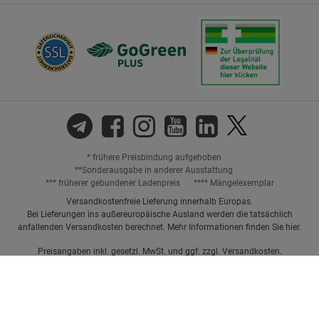
* frühere Preisbindung aufgehoben
**Sonderausgabe in anderer Ausstattung
*** früherer gebundener Ladenpreis
**** Mängelexemplar
Versandkostenfreie Lieferung innerhalb Europas.
Bei Lieferungen ins außereuropäische Ausland werden die tatsächlich
anfallenden Versandkosten berechnet. Mehr Informationen finden Sie
hier
.
Preisangaben inkl. gesetzl. MwSt. und ggf. zzgl.
Versandkosten.