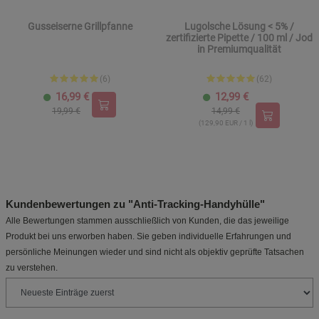
Gusseiserne Grillpfanne
Lugolsche Lösung < 5% /
zertifizierte Pipette / 100 ml / Jod
in Premiumqualität
(6)
(62)
16,99
€
12,99
€
19,99 €
14,99 €
(129,90 EUR / 1 l)
Kundenbewertungen zu "Anti-Tracking-Handyhülle"
Alle Bewertungen stammen ausschließlich von Kunden, die das jeweilige
Produkt bei uns erworben haben. Sie geben individuelle Erfahrungen und
persönliche Meinungen wieder und sind nicht als objektiv geprüfte Tatsachen
zu verstehen.