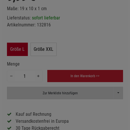
Maße: 19 x 10 x 1 cm
Lieferstatus:
sofort lieferbar
Artikelnummer:
132816
Größe L
Größe XXL
Menge
In den Warenkorb >>
Toggle D
Zur Merkliste hinzufügen
Kauf auf Rechnung
Versandkostenfrei in Europa
30 Tage Rückgaberecht