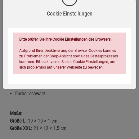
Scheckkarten, ID-Karten usw.
Cookie-Einstellungen
Enthält zwei Fächer: Das hintere ist das geschützte
Fach, im vorderen können Sie zum Beispiel Bargeld oder
sonstige persönliche Gegenstände aufbewahren.
Schützt nicht nur Ihre Privatsphäre, sondern auch Ihre
Bitte prüfen Sie Ihre Cookie Einstellungen des Browsers!
Gesundheit vor schädlichen Strahlen (u.a. ideal für
Aufgrund Ihrer Deaktivierung der Browser-Cookies kann es
Schwangerschaften).
zu Problemen der Shop-Ansicht sowie des Bestellprozesses
kommen. Bitte aktivieren Sie die Cookie-Einstellungen, um
Mit Klettverschluss
sich problemlos auf unserer Webseite zu bewegen.
Kompaktes Maß (19 x 10 x 1 cm) ideal auch für große
Smartphones
Farbe: schwarz
Maße:
Größe L:
19 × 10 × 1 cm
Einstellungen speichern für die Gruppe
Einstellungen speichern für die Gruppe
Größe XXL:
21 × 12 × 1,5 cm