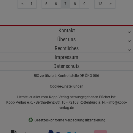
<
1
....
5
6
7
8
9
....
18
>
Kontakt
Über uns
Rechtliches
Impressum
Datenschutz
BIO-zertifiziert: Kontrollstelle DE-ÖKO-006
Cookie-Einstellungen
Hersteller aller vom Kopp Verlag herausgegebenen Bücher ist:
Kopp Verlag e.K. - Bertha-Benz-Str. 10 - 72108 Rottenburg a. N. - info@kopp-
verlag.de
♻
Gesetzeskonforme Verpackungslizenzierung