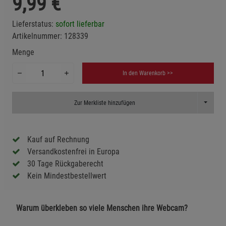
9,99
€
Lieferstatus:
sofort lieferbar
Artikelnummer:
128339
Menge
In den Warenkorb >>
Toggle D
Zur Merkliste hinzufügen
Kauf auf Rechnung
Versandkostenfrei in Europa
30 Tage Rückgaberecht
Kein Mindestbestellwert
Warum überkleben so viele Menschen ihre Webcam?