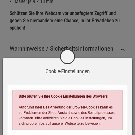
Maße: je 9 × 18 mm
Schützen Sie Ihre Webcam vor unbefugtem Zugriff und
geben Sie niemandem eine Chance, in Ihr Privatleben zu
spähen!
Warnhinweise / Sicherheitsinformationen
Warnhinweise
Vermeiden Sie direkte Einwirkung von Wärme oder Feuer
Cookie-Einstellungen
auf die Webcam Cover, um Schäden an den Materialien
zu verhindern.
Mehr anzeigen
Bei unsachgemäßer Anwendung kann die
Bitte prüfen Sie Ihre Cookie Einstellungen des Browsers!
selbstklebende Rückseite den Bildschirm oder das
Herstellerinformationen
Aufgrund Ihrer Deaktivierung der Browser-Cookies kann es
Kameragehäuse beschädigen. Prüfen Sie vor der
zu Problemen der Shop-Ansicht sowie des Bestellprozesses
Montage die Kompatibilität mit der Oberfläche.
kommen. Bitte aktivieren Sie die Cookie-Einstellungen, um
sich problemlos auf unserer Webseite zu bewegen.
Halten Sie das Produkt von Kleinkindern fern, um eine
Eigenschaften
Verschluckungsgefahr auszuschließen.