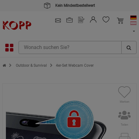
Kein Mindestbestellwert
4.91
/ 5.0 - SEHR GUT
(148.391)
Zur Startseite des Kopp Verlag Online-Shop
Outdoor & Survival
4er-Set Webcam Cover
Merken
Teilen