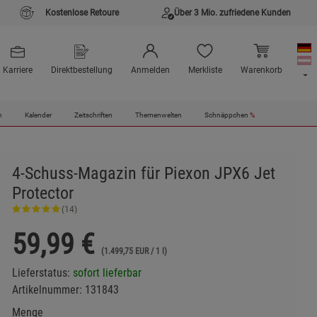
Kostenlose Retoure
Über 3 Mio. zufriedene Kunden
Karriere
Direktbestellung
Anmelden
Merkliste
Warenkorb
n
Kalender
Zeitschriften
Themenwelten
Schnäppchen
%
4-Schuss-Magazin für Piexon JPX6 Jet
Protector
(14)
59,99
€
(1.499,75 EUR / 1 l)
Lieferstatus:
sofort lieferbar
Artikelnummer:
131843
Menge