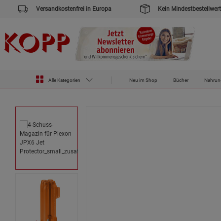
Versandkostenfrei in Europa
Kein Mindestbestellwert
Zur Startseite des Kopp Verlag Online-Shop
Outdoor & Survival
4-Schuss-Magazin für Piexon JPX6 Jet Protec
Alle Kategorien
Neu im Shop
Bücher
Nahrun