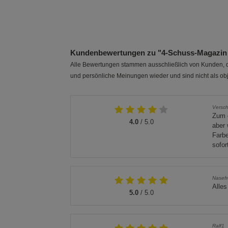
23 cm
26 cm
Größe L
Größe XXL
Kundenbewertungen zu "4-Schuss-Magazin f
Alle Bewertungen stammen ausschließlich von Kunden, di
und persönliche Meinungen wieder und sind nicht als obj
Versch
Zum e
4.0
/ 5.0
aber 
Farbe
sofor
Nasefr
Alles
5.0
/ 5.0
Ralf1