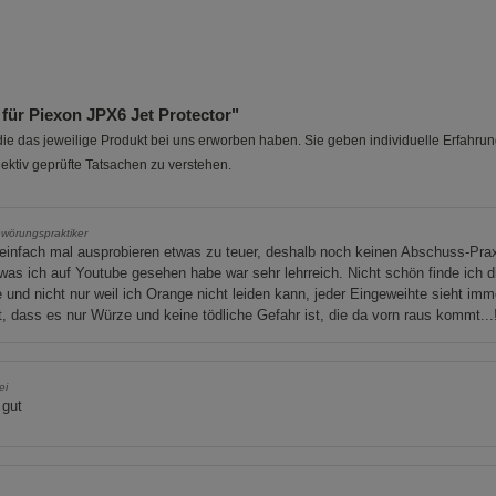
ür Piexon JPX6 Jet Protector"
e das jeweilige Produkt bei uns erworben haben. Sie geben individuelle Erfahru
ektiv geprüfte Tatsachen zu verstehen.
wörungspraktiker
infach mal ausprobieren etwas zu teuer, deshalb noch keinen Abschuss-Pra
was ich auf Youtube gesehen habe war sehr lehrreich. Nicht schön finde ich d
 und nicht nur weil ich Orange nicht leiden kann, jeder Eingeweihte sieht imm
t, dass es nur Würze und keine tödliche Gefahr ist, die da vorn raus kommt...
ei
 gut