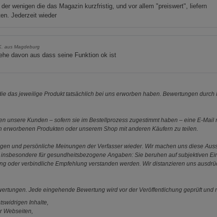
 der wenigen die das Magazin kurzfristig, und vor allem "preiswert", liefern
en. Jederzeit wieder
K. aus Magdeburg
ehe davon aus dass seine Funktion ok ist
e das jeweilige Produkt tatsächlich bei uns erworben haben. Bewertungen durch P
 unsere Kunden – sofern sie im Bestellprozess zugestimmt haben – eine E-Mail m
en erworbenen Produkten oder unserem Shop mit anderen Käufern zu teilen.
ungen und persönliche Meinungen der Verfasser wieder. Wir machen uns diese Au
s gilt insbesondere für gesundheitsbezogene Angaben: Sie beruhen auf subjektiven 
ung oder verbindliche Empfehlung verstanden werden. Wir distanzieren uns ausdr
ewertungen. Jede eingehende Bewertung wird vor der Veröffentlichung geprüft und n
tswidrigen Inhalte,
r Webseiten,