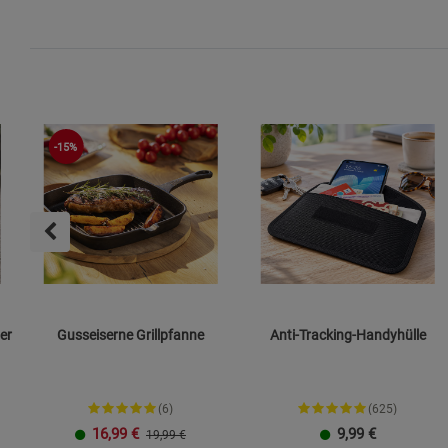
-15%
er
Gusseiserne Grillpfanne
Anti-Tracking-Handyhülle
(6)
(625)
16,99
€
9,99
€
19,99 €