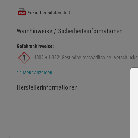
Sicherheitsdatenblatt
Warnhinweise / Sicherheitsinformationen
Gefahrenhinweise:
H302 + H332: Gesundheitsschädlich bei Verschlucke
Mehr anzeigen
H315: Verursacht Hautreizungen.
Herstellerinformationen
H319: Verursacht schwere Augenreizung.
Sicherheitshinweise:
Allgemeines
P102: Darf nicht in die Hände von Kindern gelangen.
P103: Vor Gebrauch Kennzeichnungsetikett lesen.
Prävention