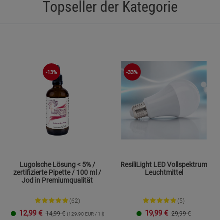
Topseller der Kategorie
Statistik Cookies (2)
Statistik Cookie
Beschreibung Statistik Cookies
Cookie-Informationen
anzeigen
Marketing Cookies (3)
Marketing Cook
-13%
-33%
Beschreibung Marketing Cookies
Cookie-Informationen
anzeigen
Datenschutzerklärung
Impressum
Lugolsche Lösung < 5% /
ResiliLight LED Vollspektrum
zertifizierte Pipette / 100 ml /
Leuchtmittel
Jod in Premiumqualität
(62)
(5)
12,99
€
19,99
€
14,99 €
29,99 €
(129,90 EUR / 1 l)