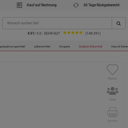
Kauf auf Rechnung
30 Tage Rückgaberecht
4.91
/ 5.0 - SEHR GUT
(148.391)
tor
gsergänzungsmittel
Lebensmittel
Drogerie
Outdoor & Survival
Haus & Garte
Merken
Teilen
Drucken