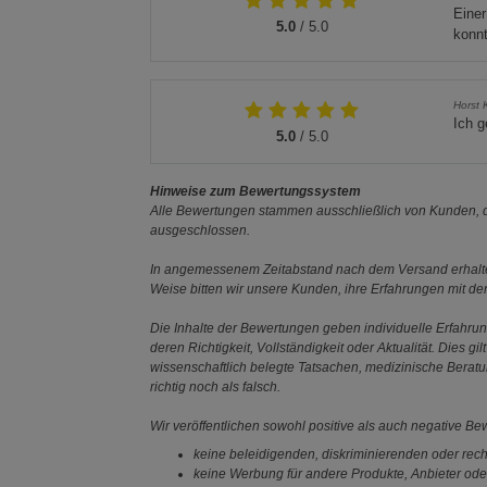
Einer
5.0
/ 5.0
konnt
Horst 
Ich g
5.0
/ 5.0
Hinweise zum Bewertungssystem
Alle Bewertungen stammen ausschließlich von Kunden, di
ausgeschlossen.
In angemessenem Zeitabstand nach dem Versand erhalten
Weise bitten wir unsere Kunden, ihre Erfahrungen mit d
Die Inhalte der Bewertungen geben individuelle Erfahr
deren Richtigkeit, Vollständigkeit oder Aktualität. Die
wissenschaftlich belegte Tatsachen, medizinische Berat
richtig noch als falsch.
Wir veröffentlichen sowohl positive als auch negative B
keine beleidigenden, diskriminierenden oder rech
keine Werbung für andere Produkte, Anbieter ode