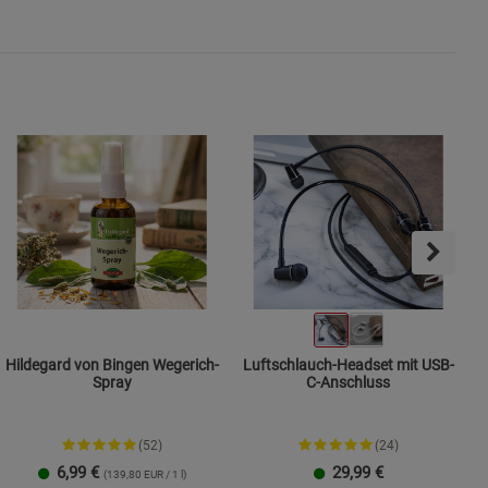
s
ies
Hildegard von Bingen Wegerich-
Luftschlauch-Headset mit USB-
Spray
C-Anschluss
(52)
(24)
6,99
€
29,99
€
(139,80 EUR / 1 l)