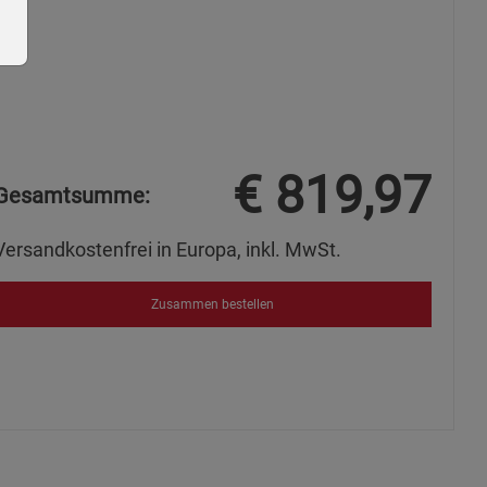
€
819,97
ie Gruppe
Gesamtsumme:
Versandkostenfrei in Europa, inkl. MwSt.
Zusammen bestellen
okies