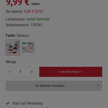
9,99
€
14,99 €
Sie sparen:
5,00 € (33%)
Lieferstatus:
sofort lieferbar
Artikelnummer:
139763
Farbe:
Schwarz
Menge
In den Warenkorb >>
Toggle D
Zur Merkliste hinzufügen
Kauf auf Rechnung