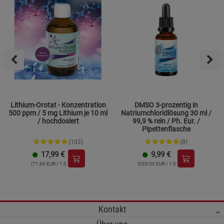
Lithium-Orotat - Konzentration
DMSO 3-prozentig in
500 ppm / 5 mg Lithium je 10 ml
Natriumchloridlösung 30 ml /
/ hochdosiert
99,9 % rein / Ph. Eur. /
Pipettenflasche
(103)
(8)
17,99
€
9,99
€
(71,96 EUR / 1 l)
(333,00 EUR / 1 l)
Kontakt