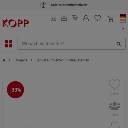
Kein Mindestbestellwert
4.91
/ 5.0 - SEHR GUT
(148.391)
Zur Startseite des Kopp Verlag Online-Shop
Drogerie
3er-Set Duftkerzen in Mini-Laternen
-33%
Merken
Teilen