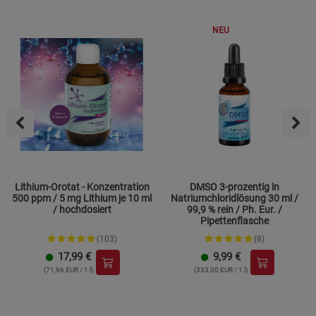
NEU
Lithium-Orotat - Konzentration
DMSO 3-prozentig in
500 ppm / 5 mg Lithium je 10 ml
Natriumchloridlösung 30 ml /
/ hochdosiert
99,9 % rein / Ph. Eur. /
Pipettenflasche
(103)
(8)
17,99
€
9,99
€
(71,96 EUR / 1 l)
(333,00 EUR / 1 l)