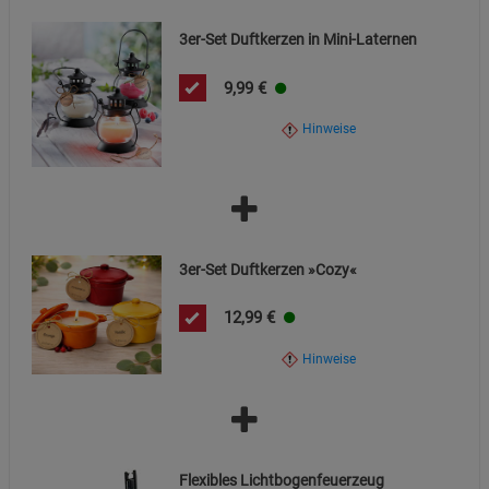
Funktionale Cookies (1)
Funktionale Cooki
3er-Set Duftkerzen in Mini-Laternen
Beschreibung Funktionale Cookies
Cookie-Informationen
anzeigen
9,99
€
Hinweise
Statistik Cookies (2)
Statistik Cookies
Beschreibung Statistik Cookies
Cookie-Informationen
anzeigen
3er-Set Duftkerzen »Cozy«
Marketing Cookies (3)
Marketing Cookies
Beschreibung Marketing Cookies
12,99
€
Cookie-Informationen
anzeigen
Hinweise
Datenschutzerklärung
Impressum
Flexibles Lichtbogenfeuerzeug