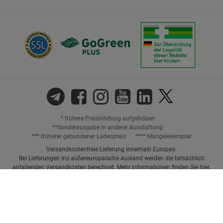
* frühere Preisbindung aufgehoben
**Sonderausgabe in anderer Ausstattung
*** früherer gebundener Ladenpreis
**** Mängelexemplar
Versandkostenfreie Lieferung innerhalb Europas.
Bei Lieferungen ins außereuropäische Ausland werden die tatsächlich
anfallenden Versandkosten berechnet. Mehr Informationen finden Sie
hier
.
Preisangaben inkl. gesetzl. MwSt. und ggf. zzgl.
Versandkosten.