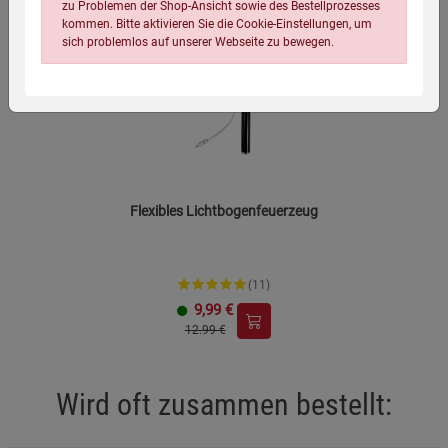
zu Problemen der Shop-Ansicht sowie des Bestellprozesses
Umweltgerecht entsorgen.
kommen. Bitte aktivieren Sie die Cookie-Einstellungen, um
-23%
sich problemlos auf unserer Webseite zu bewegen.
Dieses Produkt entspricht den EU-
Sicherheitsrichtlinien.
Flexibles Lichtbogenfeuerzeug
Einstellungen speichern für die Gruppe
Einstellungen speichern für die Gruppe
Einstellungen speichern für die Gruppe
Zurück
Einwilligung nicht erteilen
(11)
9,99
€
12.99 €
Notwendige Cookies (5)
Beschreibung Notwendige Cookies
Wird oft zusammen bestellt:
Cookie-Informationen
anzeigen