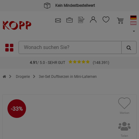
Kein Mindestbestellwert
4.91
/ 5.0 - SEHR GUT
(148.391)
Zur Startseite des Kopp Verlag Online-Shop
Drogerie
3er-Set Duftkerzen in Mini-Laternen
-33%
Merken
Teilen