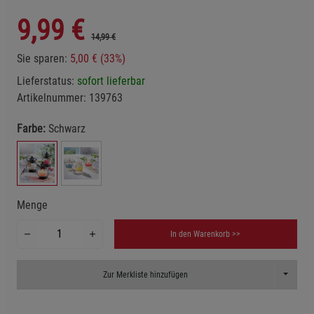
9,99
€
14,99 €
Sie sparen:
5,00 € (33%)
Lieferstatus:
sofort lieferbar
Artikelnummer:
139763
Farbe:
Schwarz
Menge
In den Warenkorb >>
Toggle D
Zur Merkliste hinzufügen