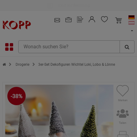
Kauf auf Rechnung
4.91
/ 5.0 - SEHR GUT
(148.391)
Zur Startseite des Kopp Verlag Online-Shop
Drogerie
3er-Set Dekofiguren Wichtel Loki, Lobo & Lönne
-38%
Merken
Teilen