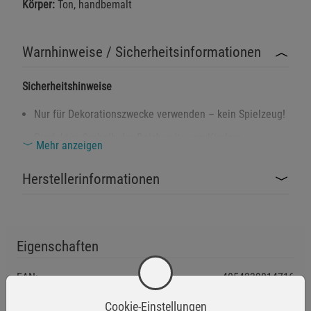
Körper:
Ton, handbemalt
Warnhinweise / Sicherheitsinformationen
Sicherheitshinweise
Nur für Dekorationszwecke verwenden – kein Spielzeug!
Produkt außerhalb der Reichweite von Kindern
Mehr anzeigen
aufstellen – Kleinteile und zerbrechliche Komponenten.
Herstellerinformationen
Nur im Innenbereich verwenden, nicht wetterfest.
Vor Feuer und offenen Flammen fernhalten –
Textilanteile können entzündlich sein.
Eigenschaften
EAN:
4054239014716
Verpackungsgewicht:
240 Gramm
Cookie-Einstellungen