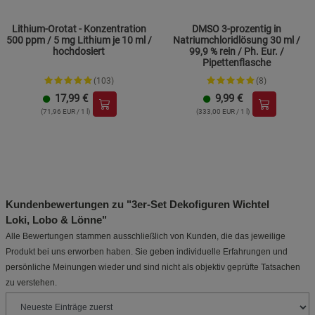
Lithium-Orotat - Konzentration
DMSO 3-prozentig in
500 ppm / 5 mg Lithium je 10 ml /
Natriumchloridlösung 30 ml /
hochdosiert
99,9 % rein / Ph. Eur. /
Pipettenflasche
(103)
(8)
17,99
€
9,99
€
(71,96 EUR / 1 l)
(333,00 EUR / 1 l)
Kundenbewertungen zu "3er-Set Dekofiguren Wichtel
Loki, Lobo & Lönne"
Alle Bewertungen stammen ausschließlich von Kunden, die das jeweilige
Produkt bei uns erworben haben. Sie geben individuelle Erfahrungen und
persönliche Meinungen wieder und sind nicht als objektiv geprüfte Tatsachen
zu verstehen.