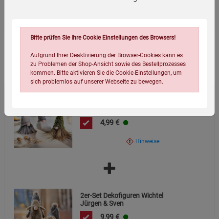
Verpackungsmaße (LxBxH):
10,5
19
12,5
cm
Bitte prüfen Sie Ihre Cookie Einstellungen des Browsers!
Aufgrund Ihrer Deaktivierung der Browser-Cookies kann es
Wird oft zusammen bestellt:
zu Problemen der Shop-Ansicht sowie des Bestellprozesses
kommen. Bitte aktivieren Sie die Cookie-Einstellungen, um
sich problemlos auf unserer Webseite zu bewegen.
3er-Set Dekofiguren Wichtel
Loki, Lobo & Lönne
4,99
€
Hinweise
Einstellungen speichern für die Gruppe
Einstellungen speichern für die Gruppe
2er-Set Dekofiguren Wichtel
Einstellungen speichern für die Gruppe
Zurück
Einwilligung nicht erteilen
Jürgen & Sven
9,99
€