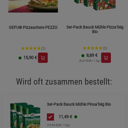
3er-Pack Bauck Mühle PizzaTeig
GEFU® Pizzaschere PEZZO
Bio
(2)
(2)
8,89
€
15,90
€
(8,47 EUR / 1 kg)
Wird oft zusammen bestellt:
3er-Pack Bauck Mühle PinsaTeig Bio
11,49
€
(10,94 EUR / 1 kg)