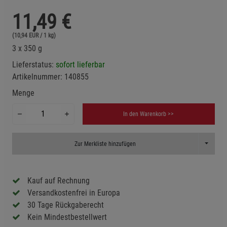
11,49
€
(10,94 EUR / 1 kg)
3 x 350 g
Lieferstatus:
sofort lieferbar
Artikelnummer:
140855
Menge
In den Warenkorb >>
Toggle D
Zur Merkliste hinzufügen
Kauf auf Rechnung
Versandkostenfrei in Europa
30 Tage Rückgaberecht
Kein Mindestbestellwert