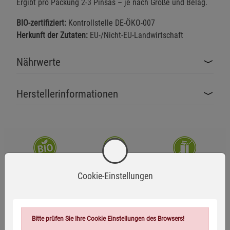
Ergibt pro Packung 2-3 Pinsas – je nach Größe und Belag.
BIO-zertifiziert:
Kontrollstelle DE-ÖKO-007
Herkunft der Zutaten:
EU-/Nicht-EU-Landwirtschaft
Nährwerte
Herstellerinformationen
Bio-zertifiziert
Glutenfrei
Laktosefrei
Cookie-Einstellungen
Vegan
Bitte prüfen Sie Ihre Cookie Einstellungen des Browsers!