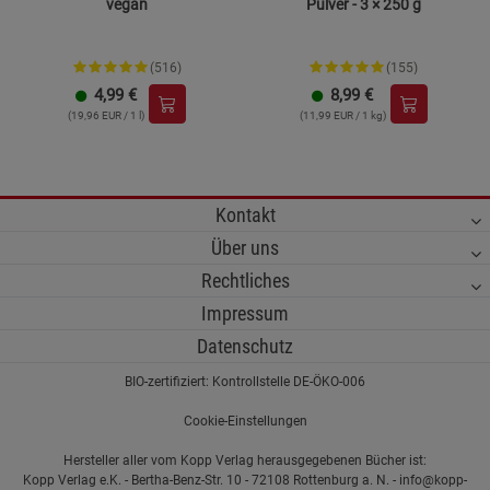
vegan
Pulver - 3 × 250 g
(516)
(155)
4,99
€
8,99
€
(19,96 EUR / 1 l)
(11,99 EUR / 1 kg)
Kontakt
Über uns
Rechtliches
Impressum
Datenschutz
BIO-zertifiziert: Kontrollstelle DE-ÖKO-006
Cookie-Einstellungen
Hersteller aller vom Kopp Verlag herausgegebenen Bücher ist:
Kopp Verlag e.K. - Bertha-Benz-Str. 10 - 72108 Rottenburg a. N. - info@kopp-