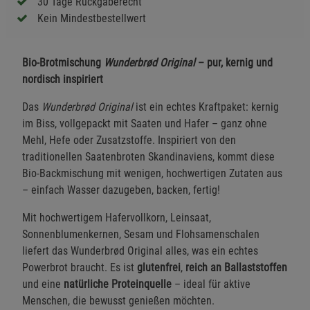
30 Tage Rückgaberecht
Kein Mindestbestellwert
Bio-Brotmischung
Wunderbrød Original
– pur, kernig und
nordisch inspiriert
Das
Wunderbrød Original
ist ein echtes Kraftpaket: kernig
im Biss, vollgepackt mit Saaten und Hafer – ganz ohne
Mehl, Hefe oder Zusatzstoffe. Inspiriert von den
traditionellen Saatenbroten Skandinaviens, kommt diese
Bio-Backmischung mit wenigen, hochwertigen Zutaten aus
– einfach Wasser dazugeben, backen, fertig!
Mit hochwertigem Hafervollkorn, Leinsaat,
Sonnenblumenkernen, Sesam und Flohsamenschalen
liefert das Wunderbrød Original alles, was ein echtes
Powerbrot braucht. Es ist
glutenfrei
,
reich an Ballaststoffen
und eine
natürliche Proteinquelle
– ideal für aktive
Menschen, die bewusst genießen möchten.