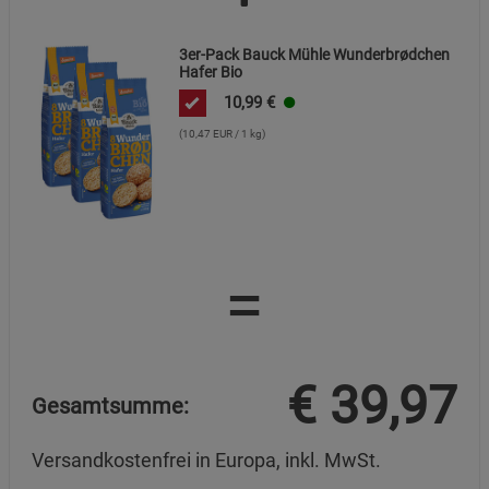
3er-Pack Bauck Mühle Wunderbrødchen
Hafer Bio
10,99
€
(10,47 EUR / 1 kg)
=
€
39,97
Gesamtsumme:
Versandkostenfrei in Europa, inkl. MwSt.