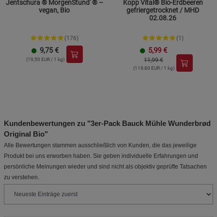
Jentschura ® MorgenStund' ® –
Kopp Vital® Bio-Erdbeeren
vegan, Bio
gefriergetrocknet / MHD
02.08.26
(176)
(1)
9,75
€
5,99
€
(19,50 EUR / 1 kg)
11,99 €
(119,80 EUR / 1 kg)
Kundenbewertungen zu "3er-Pack Bauck Mühle Wunderbrød
Original Bio"
Alle Bewertungen stammen ausschließlich von Kunden, die das jeweilige
Produkt bei uns erworben haben. Sie geben individuelle Erfahrungen und
persönliche Meinungen wieder und sind nicht als objektiv geprüfte Tatsachen
zu verstehen.