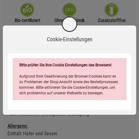
Bio-zertifiziert
Ohne Gentechnik
Zusatzstofffrei
Cookie-Einstellungen
Glutenfrei
Laktosefrei
Vegan
Zutaten
Bitte prüfen Sie Ihre Cookie Einstellungen des Browsers!
Aufgrund Ihrer Deaktivierung der Browser-Cookies kann es
HAFERvollkornflocken* glutenfrei, Kürbiskerne*,
zu Problemen der Shop-Ansicht sowie des Bestellprozesses
Sonnenblumenkerne*, geschrotete Leinsaat*, SESAM*,
kommen. Bitte aktivieren Sie die Cookie-Einstellungen, um
Leinsaat*, Chiasamen 3% (Salvia hispanica)*,
sich problemlos auf unserer Webseite zu bewegen.
Hirsevollkornflocken*, gemahlene Flohsamenschalen*, Salz
*aus kontrolliert ökologischer Erzeugung
Allergene:
Enthält Hafer und Sesam