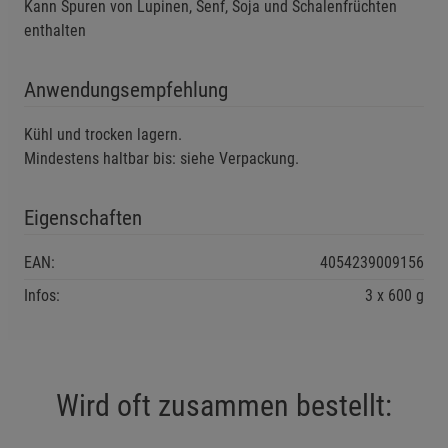
Kann Spuren von Lupinen, Senf, Soja und Schalenfrüchten
enthalten
Einstellungen speichern für die Gruppe
Einstellungen speichern für die Gruppe
Einstellungen speichern für die Gruppe
Anwendungsempfehlung
Zurück
Einwilligung nicht erteilen
Kühl und trocken lagern.
Notwendige Cookies (5)
Mindestens haltbar bis: siehe Verpackung.
Beschreibung Notwendige Cookies
Cookie-Informationen
anzeigen
Eigenschaften
EAN:
4054239009156
Funktionale Cookies (1)
Funktionale Cooki
Infos:
3 x 600 g
Beschreibung Funktionale Cookies
Cookie-Informationen
anzeigen
Statistik Cookies (2)
Statistik Cookies
Wird oft zusammen bestellt:
Beschreibung Statistik Cookies