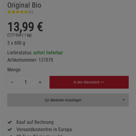
Original Bio
(1)
13,99
€
(7,77 EUR / 1 kg)
3 x 600 g
Lieferstatus:
sofort lieferbar
Artikelnummer:
137070
Menge
In den Warenkorb >>
Toggle D
Zur Merkliste hinzufügen
Kauf auf Rechnung
Versandkostenfrei in Europa