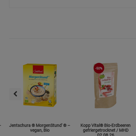
-50%
-
Jentschura ® MorgenStund' ® –
Kopp Vital® Bio-Erdbeeren
vegan, Bio
gefriergetrocknet / MHD
02.08.26