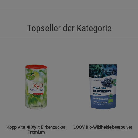
Statistik Cookies (2)
Statistik Cookie
Beschreibung Statistik Cookies
Topseller der Kategorie
Cookie-Informationen
anzeigen
Marketing Cookies (3)
Marketing Cook
Beschreibung Marketing Cookies
Cookie-Informationen
anzeigen
Datenschutzerklärung
Impressum
Kopp Vital ® Xylit Birkenzucker
LOOV Bio-Wildheidelbeerpulver
Premium