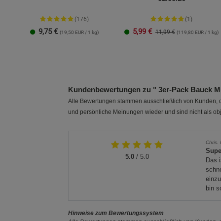
(176)
(1)
9,75
€
5,99
€
11,99 €
(19,50 EUR / 1 kg)
(119,80 EUR / 1 kg)
500 g
1 kg
2 kg
Kundenbewertungen zu " 3er-Pack Bauck M
Alle Bewertungen stammen ausschließlich von Kunden, di
und persönliche Meinungen wieder und sind nicht als obj
Chris. 
Supe
5.0
/ 5.0
Das i
schne
einzu
bin s
Hinweise zum Bewertungssystem