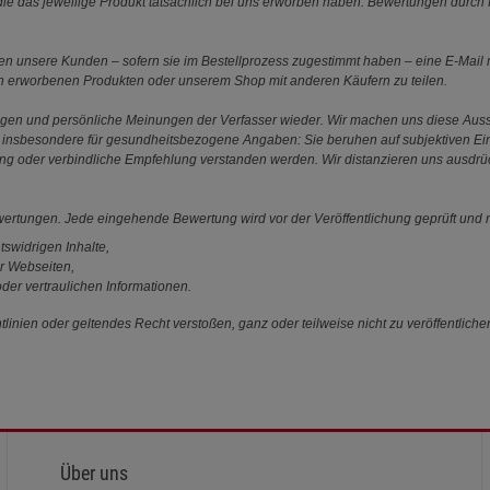
e das jeweilige Produkt tatsächlich bei uns erworben haben. Bewertungen durch P
 unsere Kunden – sofern sie im Bestellprozess zugestimmt haben – eine E-Mail m
en erworbenen Produkten oder unserem Shop mit anderen Käufern zu teilen.
ungen und persönliche Meinungen der Verfasser wieder. Wir machen uns diese Au
s gilt insbesondere für gesundheitsbezogene Angaben: Sie beruhen auf subjektiven 
ung oder verbindliche Empfehlung verstanden werden. Wir distanzieren uns ausdr
ewertungen. Jede eingehende Bewertung wird vor der Veröffentlichung geprüft und n
tswidrigen Inhalte,
r Webseiten,
der vertraulichen Informationen.
linien oder geltendes Recht verstoßen, ganz oder teilweise nicht zu veröffentliche
Über uns