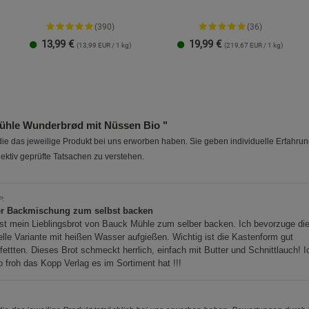
(390)
(36)
13,99
€
19,99
€
(13,99 EUR / 1 kg)
(219,67 EUR / 1 kg)
1 kg
4,5 kg
91 g
171 g
ühle Wunderbrød mit Nüssen Bio "
e das jeweilige Produkt bei uns erworben haben. Sie geben individuelle Erfahru
ektiv geprüfte Tatsachen zu verstehen.
P.
r Backmischung zum selbst backen
st mein Lieblingsbrot von Bauck Mühle zum selber backen. Ich bevorzuge di
lle Variante mit heißen Wasser aufgießen. Wichtig ist die Kastenform gut
fettten. Dieses Brot schmeckt herrlich, einfach mit Butter und Schnittlauch! I
o froh das Kopp Verlag es im Sortiment hat !!!