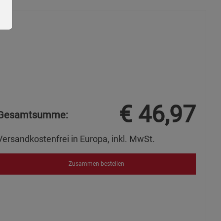
ie Gruppe
€
46,97
Gesamtsumme:
Versandkostenfrei in Europa, inkl. MwSt.
Zusammen bestellen
okies