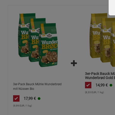
3er-Pack Bauck Mü
Wunderbrød Gold 
3er-Pack Bauck Mühle Wunderbrød
14,99
€
mit Nüssen Bio
(8,33 EUR / 1 kg)
17,99
€
(9,99 EUR / 1 kg)