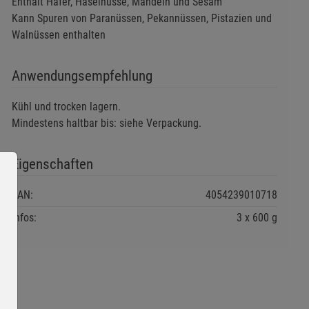
Enthält Hafer, Haselnüsse, Mandeln und Sesam
Kann Spuren von Paranüssen, Pekannüssen, Pistazien und
Walnüssen enthalten
Anwendungsempfehlung
Kühl und trocken lagern.
Mindestens haltbar bis: siehe Verpackung.
Eigenschaften
EAN:
4054239010718
Infos:
3 x 600 g