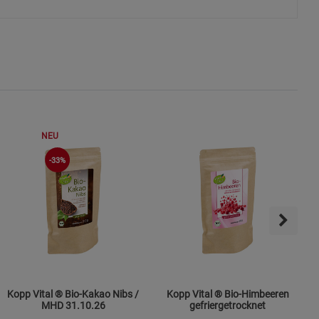
s
ies
NEU
-33%
Kopp Vital ® Bio-Kakao Nibs /
Kopp Vital ® Bio-Himbeeren
MHD 31.10.26
gefriergetrocknet