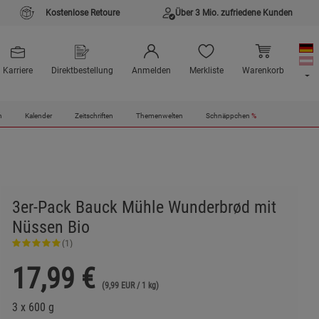
Kostenlose Retoure
Über 3 Mio. zufriedene Kunden
Karriere
Direktbestellung
Anmelden
Merkliste
Warenkorb
n
Kalender
Zeitschriften
Themenwelten
Schnäppchen
%
3er-Pack Bauck Mühle Wunderbrød mit
Nüssen Bio
(1)
17,99
€
(9,99 EUR / 1 kg)
3 x 600 g