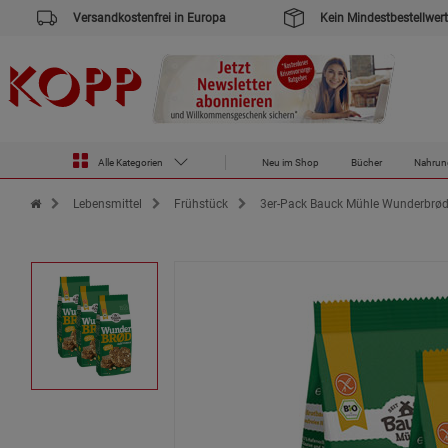
Versandkostenfrei in Europa
Kein Mindestbestellwert
Alle Kategorien
Neu im Shop
Bücher
Nahrun
Zur Startseite des Kopp Verlag Online-Shop
Lebensmittel
Frühstück
3er-Pack Bauck Mühle Wunderbrød