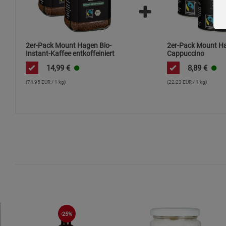
2er-Pack Mount Hagen Bio-
2er-Pack Mount Ha
Instant-Kaffee entkoffeiniert
Cappuccino
14,99
€
8,89
€
(74,95 EUR / 1 kg)
(22,23 EUR / 1 kg)
-25%