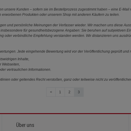
 unsere Kunden – sofern sie im Bestellprozess zugestimmt haben – eine E-Mail m
en erworbenen Produkten oder unserem Shop mit anderen Käufern zu teilen.
ungen und persönliche Meinungen der Verfasser wieder. Wir machen uns diese Au
s gilt insbesondere für gesundheitsbezogene Angaben: Sie beruhen auf subjektiven 
ung oder verbindliche Empfehlung verstanden werden. Wir distanzieren uns ausdr
ewertungen. Jede eingehende Bewertung wird vor der Veröffentlichung geprüft und n
tswidrigen Inhalte,
r Webseiten,
der vertraulichen Informationen.
linien oder geltendes Recht verstoßen, ganz oder teilweise nicht zu veröffentliche
<
1
2
3
Über uns