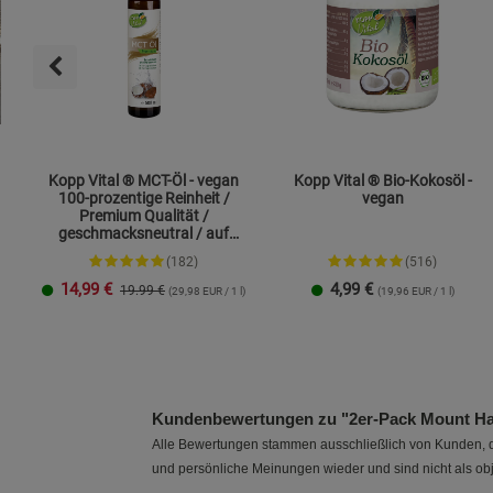
Kopp Vital ® MCT-Öl - vegan
Kopp Vital ® Bio-Kokosöl -
100-prozentige Reinheit /
vegan
Premium Qualität /
geschmacksneutral / auf
Kokosölbasis
(182)
(516)
14,99
€
4,99
€
19.99 €
(29,98 EUR / 1 l)
(19,96 EUR / 1 l)
250 ml
1 Liter
Kundenbewertungen zu "2er-Pack Mount Hage
Alle Bewertungen stammen ausschließlich von Kunden, di
und persönliche Meinungen wieder und sind nicht als obj