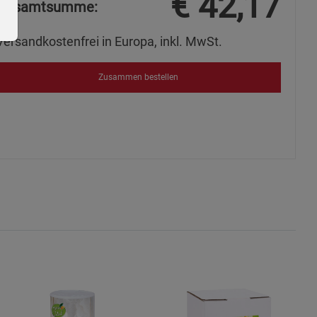
€
42,17
Gesamtsumme:
Versandkostenfrei in Europa, inkl. MwSt.
Zusammen bestellen
ie Gruppe
okies