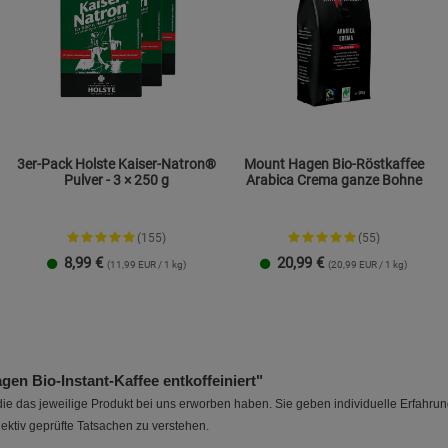
Statistik Cookies (2)
Statistik Cookie
Beschreibung Statistik Cookies
Cookie-Informationen
anzeigen
Marketing Cookies (3)
Marketing Cook
3er-Pack Holste Kaiser-Natron®
Mount Hagen Bio-Röstkaffee
Beschreibung Marketing Cookies
Pulver - 3 × 250 g
Arabica Crema ganze Bohne
Cookie-Informationen
anzeigen
(155)
(55)
Datenschutzerklärung
Impressum
8,99
€
20,99
€
(11,99 EUR / 1 kg)
(20,99 EUR / 1 kg)
n Bio-Instant-Kaffee entkoffeiniert"
e das jeweilige Produkt bei uns erworben haben. Sie geben individuelle Erfahru
ektiv geprüfte Tatsachen zu verstehen.