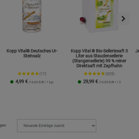
s
ies
Kopp Vital® Deutsches Ur-
Kopp Vital ® Bio-Selleriesaft 3
Jen
Steinsalz
Liter aus Staudensellerie
(Stangensellerie) 99 % reiner
Direktsaft mit Zapfhahn
(17)
(325)
4,99
€
29,99
€
(16,63 EUR / 1 kg)
(10,00 EUR / 1 l)
Streudose
Nachfüllbeutel
2er-Set
ngen