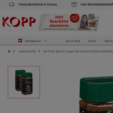
Versandkostenfrei in Europa
Kein Mindestbestellwert
Alle Kategorien
Neu im Shop
Bücher
Nahrun
Zur Startseite des Kopp Verlag Online-Shop
Lebensmittel
2er-Pack Mount Hagen Bio-Instant-Kaffee entkoffein