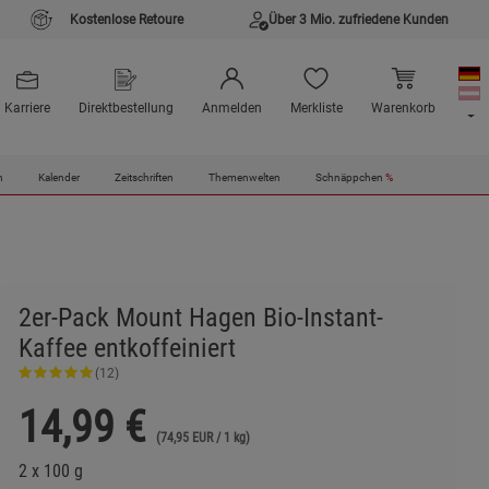
Kostenlose Retoure
Über 3 Mio. zufriedene Kunden
Karriere
Direktbestellung
Anmelden
Merkliste
Warenkorb
n
Kalender
Zeitschriften
Themenwelten
Schnäppchen
%
2er-Pack Mount Hagen Bio-Instant-
Kaffee entkoffeiniert
(12)
14,99
€
(74,95 EUR / 1 kg)
2 x 100 g