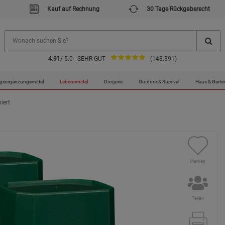
Kauf auf Rechnung
30 Tage Rückgaberecht
4.91
/ 5.0 - SEHR GUT
(148.391)
gsergänzungsmittel
Lebensmittel
Drogerie
Outdoor & Survival
Haus & Garte
iert
Merken
Teilen