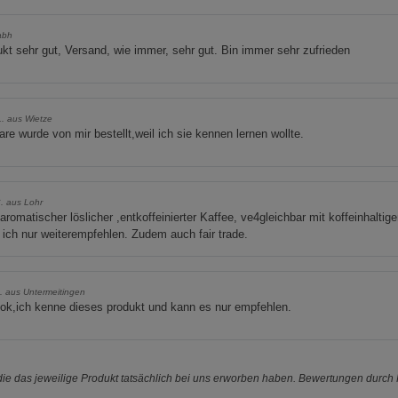
abh
kt sehr gut, Versand, wie immer, sehr gut. Bin immer sehr zufrieden
L. aus Wietze
are wurde von mir bestellt,weil ich sie kennen lernen wollte.
. aus Lohr
aromatischer löslicher ,entkoffeinierter Kaffee, ve4gleichbar mit koffeinhaltig
ich nur weiterempfehlen. Zudem auch fair trade.
 aus Untermeitingen
 ok,ich kenne dieses produkt und kann es nur empfehlen.
e das jeweilige Produkt tatsächlich bei uns erworben haben. Bewertungen durch P