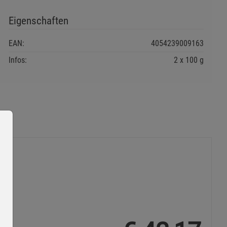
Eigenschaften
EAN:
4054239009163
Infos:
2 x 100 g