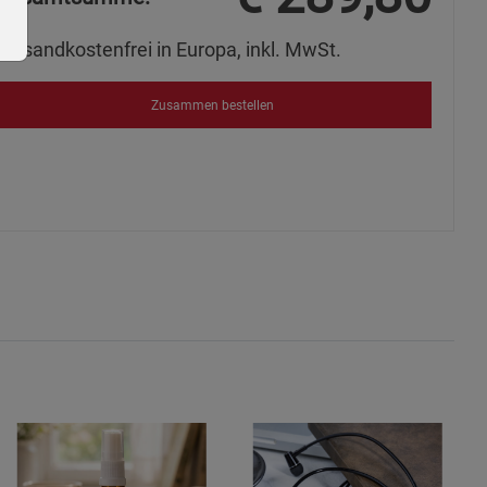
Versandkostenfrei in Europa, inkl. MwSt.
Zusammen bestellen
ie Gruppe
okies