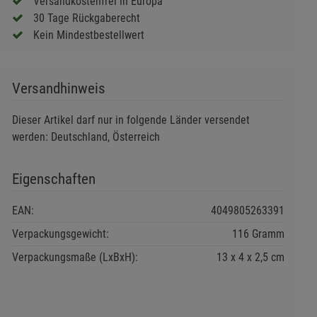
Versandkostenfrei in Europa
30 Tage Rückgaberecht
Kein Mindestbestellwert
Versandhinweis
Dieser Artikel darf nur in folgende Länder versendet
werden: Deutschland, Österreich
Eigenschaften
EAN:
4049805263391
Verpackungsgewicht:
116 Gramm
Verpackungsmaße (LxBxH):
13
4
2,5
cm