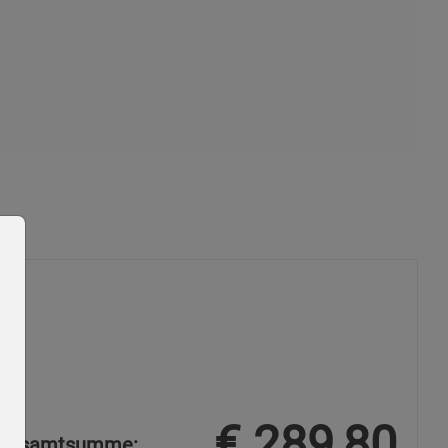
€
289,80
Gesamtsumme: