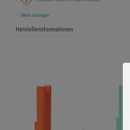
Kann die Atemwege reizen.
Mehr anzeigen
Herstellerinformationen
Hautkontakt kann Reizungen verursachen.
Sicherheitshinweise
Nur mit JPX 2 Griffstück verwenden – nicht eigenständig e
Ausschließlich zur Tierabwehr bestimmt – nicht gegen M
Magazin nicht gewaltsam öffnen oder wiederverwenden –
Bei Beschädigung nicht verwenden – Kontakt mit Reizstof
Kontakt mit Augen oder Haut vermeiden – bei Kontakt mit 
Vor Hitze, Feuer und direkter Sonneneinstrahlung schütze
Für Kinder unzugänglich aufbewahren.