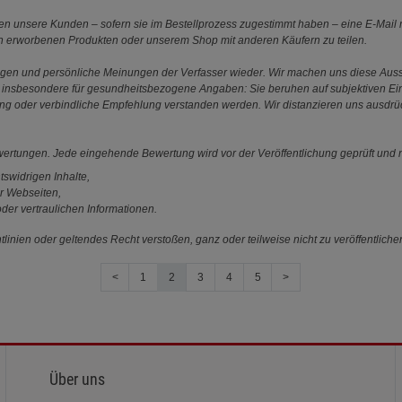
 unsere Kunden – sofern sie im Bestellprozess zugestimmt haben – eine E-Mail m
en erworbenen Produkten oder unserem Shop mit anderen Käufern zu teilen.
ungen und persönliche Meinungen der Verfasser wieder. Wir machen uns diese Au
s gilt insbesondere für gesundheitsbezogene Angaben: Sie beruhen auf subjektiven 
ung oder verbindliche Empfehlung verstanden werden. Wir distanzieren uns ausdr
ewertungen. Jede eingehende Bewertung wird vor der Veröffentlichung geprüft und n
tswidrigen Inhalte,
r Webseiten,
der vertraulichen Informationen.
linien oder geltendes Recht verstoßen, ganz oder teilweise nicht zu veröffentliche
<
1
2
3
4
5
>
Über uns