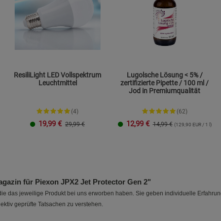
Statistik Cookies (2)
Statistik Cookie
Beschreibung Statistik Cookies
Cookie-Informationen
anzeigen
Marketing Cookies (3)
Marketing Cook
ResiliLight LED Vollspektrum
Lugolsche Lösung < 5% /
Leuchtmittel
zertifizierte Pipette / 100 ml /
Beschreibung Marketing Cookies
Jod in Premiumqualität
Cookie-Informationen
anzeigen
(4)
(62)
19,99
€
12,99
€
Datenschutzerklärung
Impressum
29,99 €
14,99 €
(129,90 EUR / 1 l)
azin für Piexon JPX2 Jet Protector Gen 2"
e das jeweilige Produkt bei uns erworben haben. Sie geben individuelle Erfahru
ektiv geprüfte Tatsachen zu verstehen.