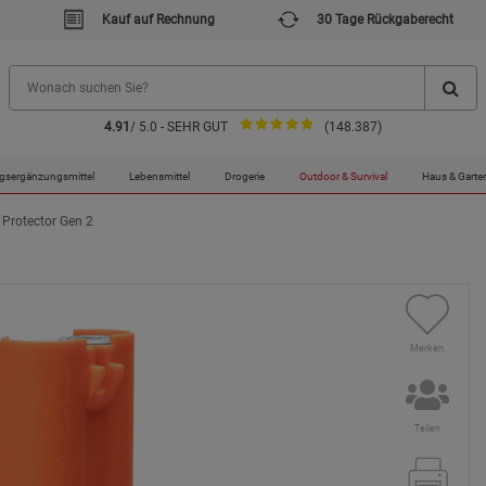
Kauf auf Rechnung
30 Tage Rückgaberecht
4.91
/ 5.0 - SEHR GUT
(148.387)
gsergänzungsmittel
Lebensmittel
Drogerie
Outdoor & Survival
Haus & Garte
 Protector Gen 2
Merken
Teilen