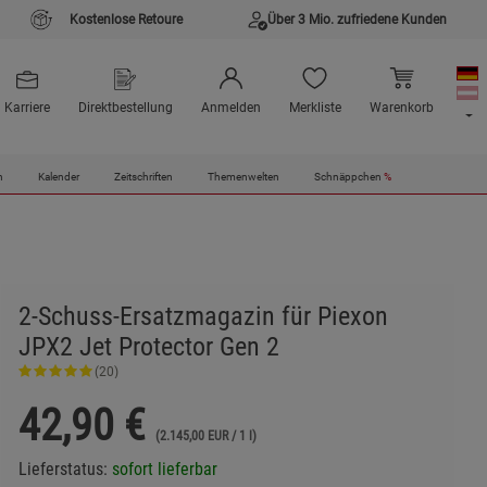
Kostenlose Retoure
Über 3 Mio. zufriedene Kunden
Karriere
Direktbestellung
Anmelden
Merkliste
Warenkorb
n
Kalender
Zeitschriften
Themenwelten
Schnäppchen
%
2-Schuss-Ersatzmagazin für Piexon
JPX2 Jet Protector Gen 2
(20)
42,90
€
(2.145,00 EUR / 1 l)
Lieferstatus:
sofort lieferbar