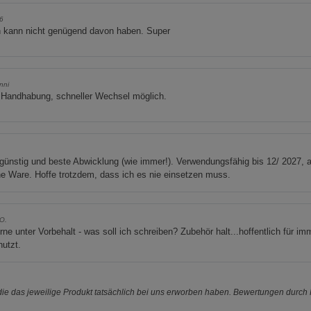
46
 kann nicht genügend davon haben. Super
nni
 Handhabung, schneller Wechsel möglich.
günstig und beste Abwicklung (wie immer!). Verwendungsfähig bis 12/ 2027, 
he Ware. Hoffe trotzdem, dass ich es nie einsetzen muss.
O.
rne unter Vorbehalt - was soll ich schreiben? Zubehör halt...hoffentlich für im
utzt.
e das jeweilige Produkt tatsächlich bei uns erworben haben. Bewertungen durch P