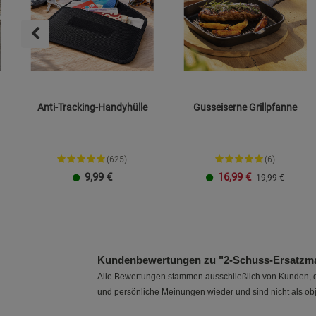
Anti-Tracking-Handyhülle
Gusseiserne Grillpfanne
(625)
(6)
9,99
€
16,99
€
19,99 €
Größe L
Größe XXL
23 cm
26 cm
Kundenbewertungen zu "2-Schuss-Ersatzmag
Alle Bewertungen stammen ausschließlich von Kunden, di
und persönliche Meinungen wieder und sind nicht als obj