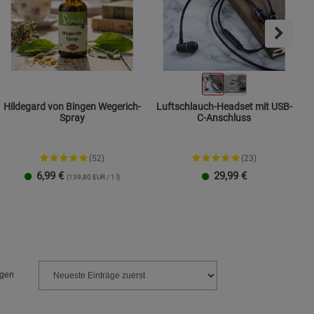
s
ies
Hildegard von Bingen Wegerich-
Luftschlauch-Headset mit USB-
Spray
C-Anschluss
(52)
(23)
6,99
€
29,99
€
(139,80 EUR / 1 l)
ngen