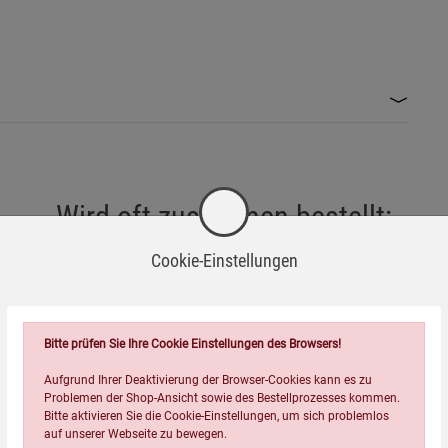
insetzbar.
enschen verwenden.
Wird oft zusammen bestellt:
 Einwegprodukt.
Cookie-Einstellungen
f vermeiden.
viel Wasser spülen und ärztlichen Rat einholen.
n – Druckbehälter.
Bitte prüfen Sie Ihre Cookie Einstellungen des Browsers!
Aufgrund Ihrer Deaktivierung der Browser-Cookies kann es zu
Problemen der Shop-Ansicht sowie des Bestellprozesses kommen.
Bitte aktivieren Sie die Cookie-Einstellungen, um sich problemlos
auf unserer Webseite zu bewegen.