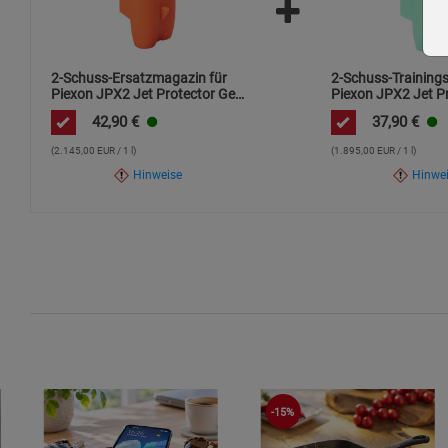
2-Schuss-Ersatzmagazin für
2-Schuss-Training
Piexon JPX2 Jet Protector Gen
Piexon JPX2 Jet P
2
2
42,90
€
37,90
€
(2.145,00 EUR / 1 l)
(1.895,00 EUR / 1 l)
Hinweise
Hinwe
-15%